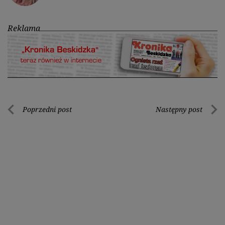
Reklama
Nawigacja
Poprzedni post
Następny post
Poprzedni
Nastę
wpisu
post
post