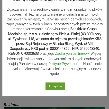
Zgadzam się na przechowywanie w moim urządzeniu plików
cookies, jak też na przetwarzanie w celach analizy moich
Mistrzowie świata z MCK Żywiec!
zachowań w niniejszym Serwisie moich danych osobowych,
ZDJĘCIA
zapisywanych w tych plikach, pozostawianych przeze mnie w
ramach korzystania z Serwisu przez
Beskidzka Grupa
Medialna sp. z o.o. z siedzibą w Bielsku-Białej (43-300) przy
ul. Żywiecka 118, wpisana do rejestru przedsiębiorców KRS
Bracia Szejowie ruszają po kolejne
przez Sąd Rejonowy w Bielsku-Białej, Wydział VIII
Gospodarczy KRS pod nr 0000144865 , NIP: 5470048840,
punkty. Liderzy mistrzostw
REGON:070003633
oraz jego
Zaufanych partnerów
. Więcej
wystartują w Rajdzie Rzeszowskim
informacji związanych z przetwarzaniem danych osobowych
znajdą Państwo w naszej
Polityce Prywatności
. Naciśniecie
przycisku "Akceptuje" w tym oknie informacyjnym, oznacza
zgodę.
80-lecie Soły Kobiernice. Będzie się
działo! SZCZEGÓŁOWY PROGRAM
Akceptuje
Reklama