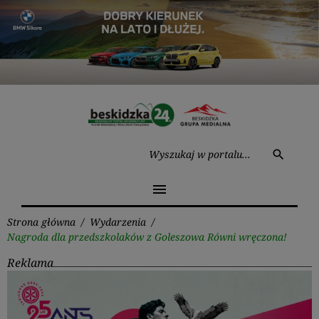
Przejdź
do
treści
Wysz
search
menu
Strona główna
/
Wydarzenia
/
Nagroda dla przedszkolaków z Goleszowa Równi wręczona!
Reklama