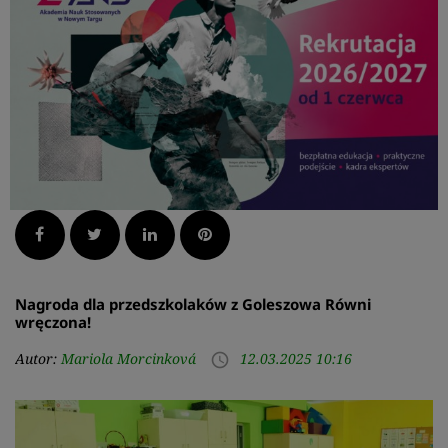
Facebook
Twitter
LinkedIn
Pinterest
Nagroda dla przedszkolaków z Goleszowa Równi
wręczona!
Autor:
Mariola Morcinková
12.03.2025 10:16
access_time