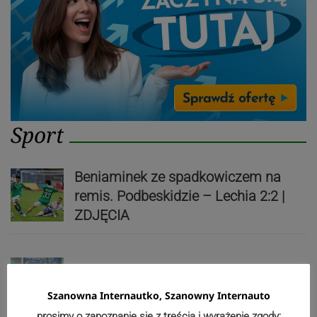
Sport
Beniaminek ze spadkowiczem na
remis. Podbeskidzie – Lechia 2:2 |
ZDJĘCIA
Biało-zieloni nadal niepokonani.
Rekord – Stal 3:1 | ZDJĘCIA
Szanowna Internautko, Szanowny Internauto
prosimy o zapoznanie się z treścią i wyrażenie zgody: