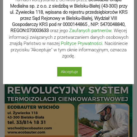
Europy rywalizowało przez trzy dni
Medialna sp. z o.o. z siedzibą w Bielsku-Białej (43-300) przy
ul. Żywiecka 118, wpisana do rejestru przedsiębiorców KRS
przez Sąd Rejonowy w Bielsku-Białej, Wydział VIII
Nakamura z dubletem w Wiśle.
Gospodarczy KRS pod nr 0000144865 , NIP: 5470048840,
Dyskwalifikacja Waszka zmieniła
REGON:070003633
oraz jego
Zaufanych partnerów
. Więcej
informacji związanych z przetwarzaniem danych osobowych
klasyfikację Polaków
znajdą Państwo w naszej
Polityce Prywatności
. Naciśniecie
przycisku "Akceptuje" w tym oknie informacyjnym, oznacza
zgodę.
Reklama
Akceptuje