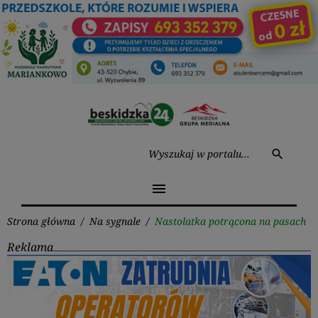
Przejdź
do
treści
Wysz
search
menu
Strona główna
/
Na sygnale
/
Nastolatka potrącona na pasach
Reklama