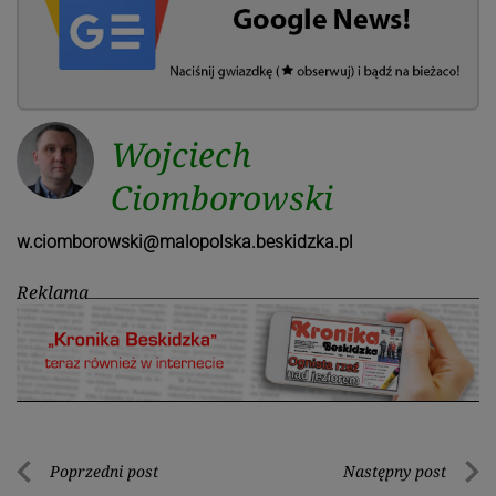
Wojciech
Ciomborowski
w.ciomborowski@malopolska.beskidzka.pl
Reklama
Nawigacja
Poprzedni post
Następny post