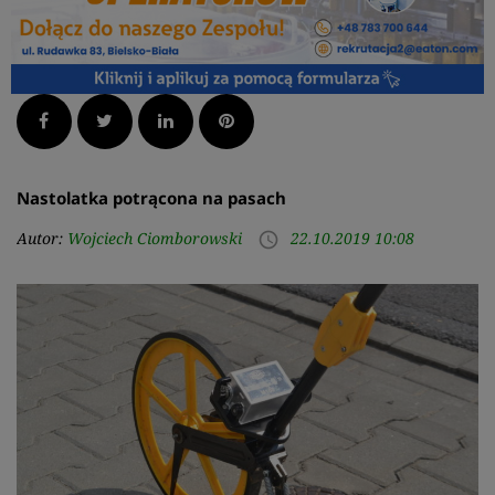
Facebook
Twitter
LinkedIn
Pinterest
Nastolatka potrącona na pasach
Autor:
Wojciech Ciomborowski
22.10.2019 10:08
access_time