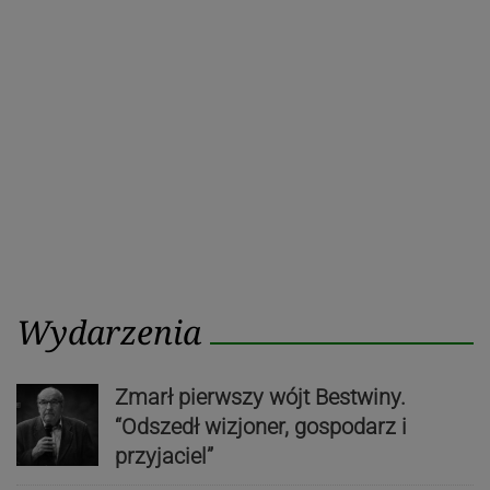
Poprzedni
Nastę
wpisu
post
post
Wydarzenia
Zmarł pierwszy wójt Bestwiny.
“Odszedł wizjoner, gospodarz i
przyjaciel”