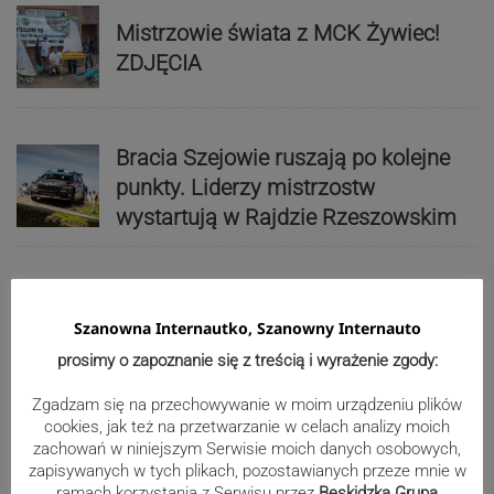
Mistrzowie świata z MCK Żywiec!
ZDJĘCIA
Bracia Szejowie ruszają po kolejne
punkty. Liderzy mistrzostw
wystartują w Rajdzie Rzeszowskim
80-lecie Soły Kobiernice. Będzie się
Szanowna Internautko, Szanowny Internauto
działo! SZCZEGÓŁOWY PROGRAM
prosimy o zapoznanie się z treścią i wyrażenie zgody:
Zgadzam się na przechowywanie w moim urządzeniu plików
cookies, jak też na przetwarzanie w celach analizy moich
Kaniów stolicą europejskiego kajak
zachowań w niniejszym Serwisie moich danych osobowych,
polo. Kilkadziesiąt drużyn z całej
zapisywanych w tych plikach, pozostawianych przeze mnie w
ramach korzystania z Serwisu przez
Beskidzka Grupa