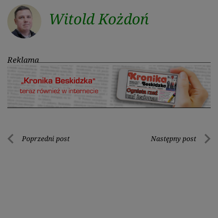
Witold Kożdoń
Reklama
Nawigacja
Poprzedni post
Następny post
Poprzedni
Nastę
wpisu
post
post