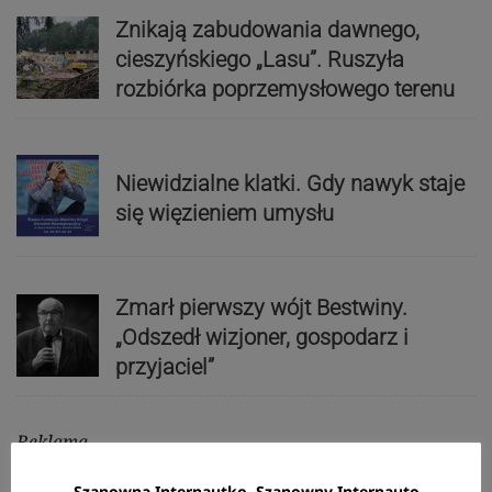
Znikają zabudowania dawnego,
cieszyńskiego „Lasu”. Ruszyła
rozbiórka poprzemysłowego terenu
Niewidzialne klatki. Gdy nawyk staje
się więzieniem umysłu
Zmarł pierwszy wójt Bestwiny.
„Odszedł wizjoner, gospodarz i
przyjaciel”
Reklama
Szanowna Internautko, Szanowny Internauto