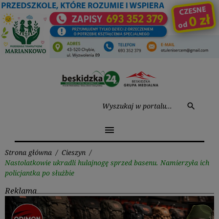
Przejdź
do
treści
Wysz
search
menu
Strona główna
/
Cieszyn
/
Nastolatkowie ukradli hulajnogę sprzed basenu. Namierzyła ich
policjantka po służbie
Reklama