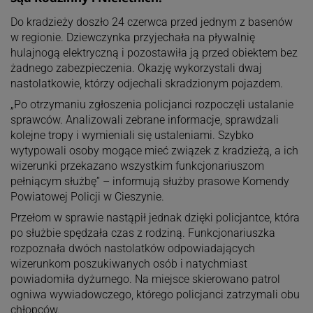
Do kradzieży doszło 24 czerwca przed jednym z basenów
w regionie. Dziewczynka przyjechała na pływalnię
hulajnogą elektryczną i pozostawiła ją przed obiektem bez
żadnego zabezpieczenia. Okazję wykorzystali dwaj
nastolatkowie, którzy odjechali skradzionym pojazdem.
„Po otrzymaniu zgłoszenia policjanci rozpoczęli ustalanie
sprawców. Analizowali zebrane informacje, sprawdzali
kolejne tropy i wymieniali się ustaleniami. Szybko
wytypowali osoby mogące mieć związek z kradzieżą, a ich
wizerunki przekazano wszystkim funkcjonariuszom
pełniącym służbę” – informują służby prasowe Komendy
Powiatowej Policji w Cieszynie.
Przełom w sprawie nastąpił jednak dzięki policjantce, która
po służbie spędzała czas z rodziną. Funkcjonariuszka
rozpoznała dwóch nastolatków odpowiadających
wizerunkom poszukiwanych osób i natychmiast
powiadomiła dyżurnego. Na miejsce skierowano patrol
ogniwa wywiadowczego, którego policjanci zatrzymali obu
chłopców.