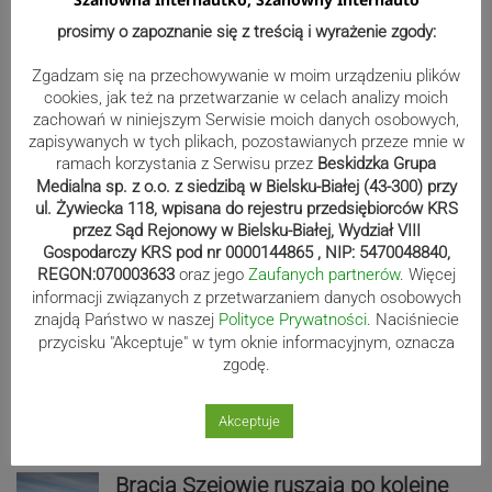
prosimy o zapoznanie się z treścią i wyrażenie zgody:
Zgadzam się na przechowywanie w moim urządzeniu plików
cookies, jak też na przetwarzanie w celach analizy moich
zachowań w niniejszym Serwisie moich danych osobowych,
zapisywanych w tych plikach, pozostawianych przeze mnie w
ramach korzystania z Serwisu przez
Beskidzka Grupa
Medialna sp. z o.o. z siedzibą w Bielsku-Białej (43-300) przy
ul. Żywiecka 118, wpisana do rejestru przedsiębiorców KRS
przez Sąd Rejonowy w Bielsku-Białej, Wydział VIII
Gospodarczy KRS pod nr 0000144865 , NIP: 5470048840,
Sport
REGON:070003633
oraz jego
Zaufanych partnerów
. Więcej
informacji związanych z przetwarzaniem danych osobowych
znajdą Państwo w naszej
Polityce Prywatności
. Naciśniecie
przycisku "Akceptuje" w tym oknie informacyjnym, oznacza
Mistrzowie świata z MCK Żywiec!
zgodę.
ZDJĘCIA
Akceptuje
Bracia Szejowie ruszają po kolejne