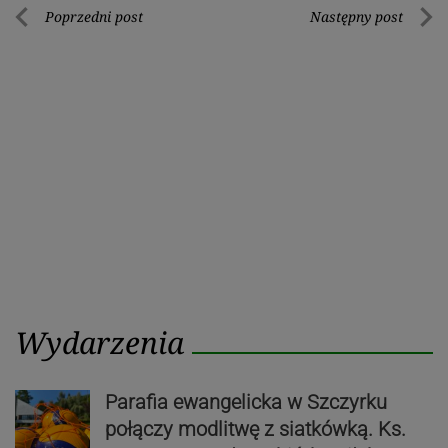
Nawigacja
Poprzedni post
Następny post
Poprzedni
Nastę
wpisu
post
post
Wydarzenia
Parafia ewangelicka w Szczyrku
połączy modlitwę z siatkówką. Ks.