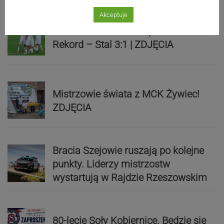
Akceptuje
Biało-zieloni nadal niepokonani.
Rekord – Stal 3:1 | ZDJĘCIA
Mistrzowie świata z MCK Żywiec!
ZDJĘCIA
Bracia Szejowie ruszają po kolejne
punkty. Liderzy mistrzostw
wystartują w Rajdzie Rzeszowskim
80-lecie Soły Kobiernice. Będzie się