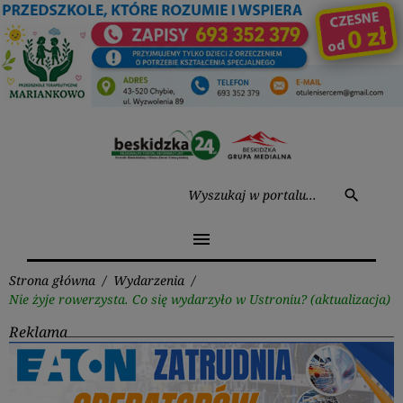
Przejdź
do
treści
Wysz
search
menu
Strona główna
/
Wydarzenia
/
Nie żyje rowerzysta. Co się wydarzyło w Ustroniu? (aktualizacja)
Reklama