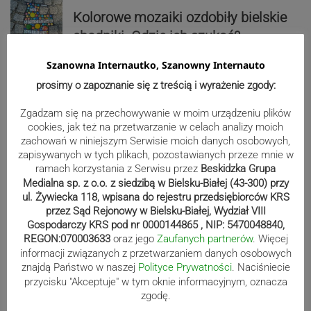
Kolorowe mozaiki ozdobiły bielskie
chodniki. Gdzie ich szukać?
Szanowna Internautko, Szanowny Internauto
prosimy o zapoznanie się z treścią i wyrażenie zgody:
Reklama
Zgadzam się na przechowywanie w moim urządzeniu plików
cookies, jak też na przetwarzanie w celach analizy moich
zachowań w niniejszym Serwisie moich danych osobowych,
zapisywanych w tych plikach, pozostawianych przeze mnie w
ramach korzystania z Serwisu przez
Beskidzka Grupa
Medialna sp. z o.o. z siedzibą w Bielsku-Białej (43-300) przy
ul. Żywiecka 118, wpisana do rejestru przedsiębiorców KRS
przez Sąd Rejonowy w Bielsku-Białej, Wydział VIII
Gospodarczy KRS pod nr 0000144865 , NIP: 5470048840,
REGON:070003633
oraz jego
Zaufanych partnerów
. Więcej
informacji związanych z przetwarzaniem danych osobowych
znajdą Państwo w naszej
Polityce Prywatności
. Naciśniecie
przycisku "Akceptuje" w tym oknie informacyjnym, oznacza
Sport
zgodę.