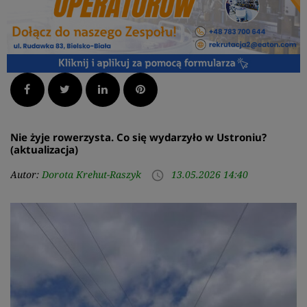
Facebook
Twitter
LinkedIn
Pinterest
Nie żyje rowerzysta. Co się wydarzyło w Ustroniu?
(aktualizacja)
Autor:
Dorota Krehut-Raszyk
13.05.2026 14:40
access_time