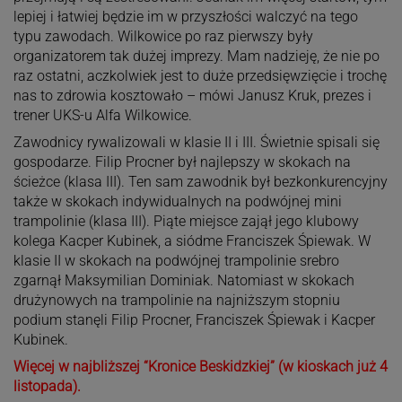
lepiej i łatwiej będzie im w przyszłości walczyć na tego
typu zawodach. Wilkowice po raz pierwszy były
organizatorem tak dużej imprezy. Mam nadzieję, że nie po
raz ostatni, aczkolwiek jest to duże przedsięwzięcie i trochę
nas to zdrowia kosztowało – mówi Janusz Kruk, prezes i
trener UKS-u Alfa Wilkowice.
Zawodnicy rywalizowali w klasie II i III. Świetnie spisali się
gospodarze. Filip Procner był najlepszy w skokach na
ścieżce (klasa III). Ten sam zawodnik był bezkonkurencyjny
także w skokach indywidualnych na podwójnej mini
trampolinie (klasa III). Piąte miejsce zajął jego klubowy
kolega Kacper Kubinek, a siódme Franciszek Śpiewak. W
klasie II w skokach na podwójnej trampolinie srebro
zgarnął Maksymilian Dominiak. Natomiast w skokach
drużynowych na trampolinie na najniższym stopniu
podium stanęli Filip Procner, Franciszek Śpiewak i Kacper
Kubinek.
Więcej w najbliższej “Kronice Beskidzkiej” (w kioskach już 4
listopada).