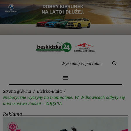
Przejdź
do
treści
Wysz
search
menu
Strona główna
/
Bielsko-Biała
/
Niebotyczne wyczyny na trampolinie. W Wilkowicach odbyły się
mistrzostwa Polski! – ZDJĘCIA
Reklama