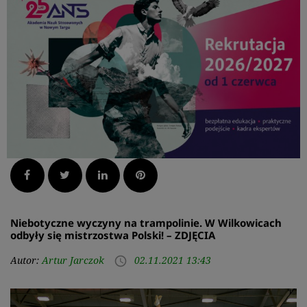
Facebook
Twitter
LinkedIn
Pinterest
Niebotyczne wyczyny na trampolinie. W Wilkowicach
odbyły się mistrzostwa Polski! – ZDJĘCIA
Autor:
Artur Jarczok
02.11.2021 13:43
access_time