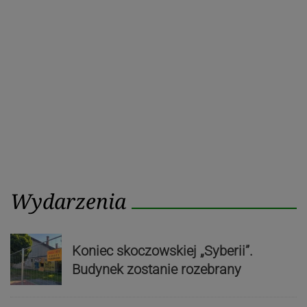
wpisu
post
post
Wydarzenia
Koniec skoczowskiej „Syberii”.
Budynek zostanie rozebrany