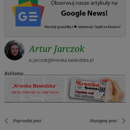
Artur Jarczok
a.jarczok@kronika.beskidzka.pl
Reklama
Nawigacja
Poprzedni post
Następny post
Poprzedni
Nastę