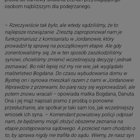
osobom najbliższym dla podejrzanego.
–
Rzeczywiście tak było, ale wtedy sądziliśmy, że to
najlepsze rozwiązanie. Zresztą zaproponował nam je
funkcjonariusz z komisariatu w Jordanowie, który
prowadził tę sprawę na początkowym etapie. Ale gdy
zorientowaliśmy się, że w ten sposób zaszkodziliśmy
synowi, chcieliśmy zmienić wcześniejszą decyzję i jednak
zeznawać. Bo nikt lepiej niż my nie wie, jak wyglądało
małżeństwo Bogdana. Do czasu wybudowania domu w
Bystrej on i synowa mieszkali razem z nami w Jordanowie.
Wprawdzie z przerwami, bo parę razy się wyprowadzali, ale
potem znowu wracali
– opowiada matka Bogdana, Danuta.
Ona i jej mąż napisali pismo z prośbą o ponowne
przesłuchanie, ale spotkał je taki sam los, jak wcześniejszy
wniosek ich syna. –
Komendant powiatowy policji odpisał
nam, że będziemy mogli złożyć obszerne zeznania na
etapie postępowania sądowego. A przecież nam chodziło o
to, by sprawa nigdy nie trafiła do sądu. Wiemy, że nasz syn