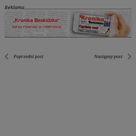
Reklama
Nawigacja
Poprzedni post
Następny post
Poprzedni
Nastę
wpisu
post
post