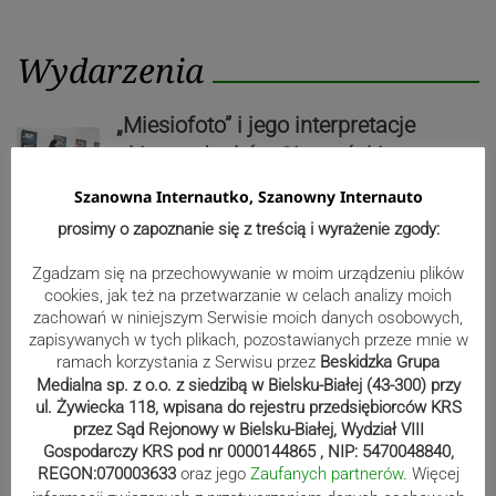
Wydarzenia
„Miesiofoto” i jego interpretacje
okiem członków Cieszyńskiego
Towarzystwa Fotograficznego-
Szanowna Internautko, Szanowny Internauto
wernisaż wystawy| ZDJĘCIA
prosimy o zapoznanie się z treścią i wyrażenie zgody:
Zgadzam się na przechowywanie w moim urządzeniu plików
cookies, jak też na przetwarzanie w celach analizy moich
Zaginiony 82-latek. Mieszka na
zachowań w niniejszym Serwisie moich danych osobowych,
Złotych Łanach
zapisywanych w tych plikach, pozostawianych przeze mnie w
ramach korzystania z Serwisu przez
Beskidzka Grupa
Medialna sp. z o.o. z siedzibą w Bielsku-Białej (43-300) przy
ul. Żywiecka 118, wpisana do rejestru przedsiębiorców KRS
przez Sąd Rejonowy w Bielsku-Białej, Wydział VIII
Kolarze przemknęli przez region
Gospodarczy KRS pod nr 0000144865 , NIP: 5470048840,
REGON:070003633
oraz jego
Zaufanych partnerów
. Więcej