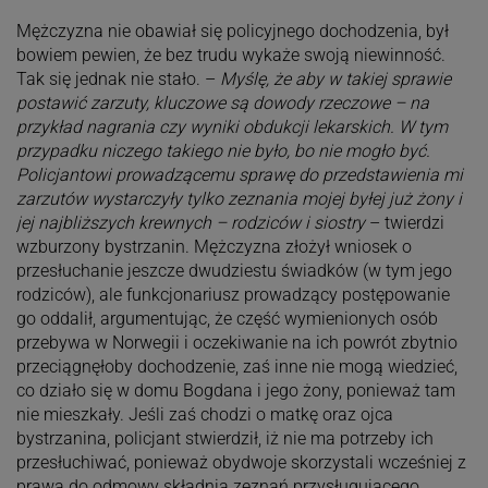
Mężczyzna nie obawiał się policyjnego dochodzenia, był
bowiem pewien, że bez trudu wykaże swoją niewinność.
Tak się jednak nie stało. –
Myślę, że aby w takiej sprawie
postawić zarzuty, kluczowe są dowody rzeczowe – na
przykład nagrania czy wyniki obdukcji lekarskich. W tym
przypadku niczego takiego nie było, bo nie mogło być.
Policjantowi prowadzącemu sprawę do przedstawienia mi
zarzutów wystarczyły tylko zeznania mojej byłej już żony i
jej najbliższych krewnych – rodziców i siostry
– twierdzi
wzburzony bystrzanin. Mężczyzna złożył wniosek o
przesłuchanie jeszcze dwudziestu świadków (w tym jego
rodziców), ale funkcjonariusz prowadzący postępowanie
go oddalił, argumentując, że część wymienionych osób
przebywa w Norwegii i oczekiwanie na ich powrót zbytnio
przeciągnęłoby dochodzenie, zaś inne nie mogą wiedzieć,
co działo się w domu Bogdana i jego żony, ponieważ tam
nie mieszkały. Jeśli zaś chodzi o matkę oraz ojca
bystrzanina, policjant stwierdził, iż nie ma potrzeby ich
przesłuchiwać, ponieważ obydwoje skorzystali wcześniej z
prawa do odmowy składnia zeznań przysługującego