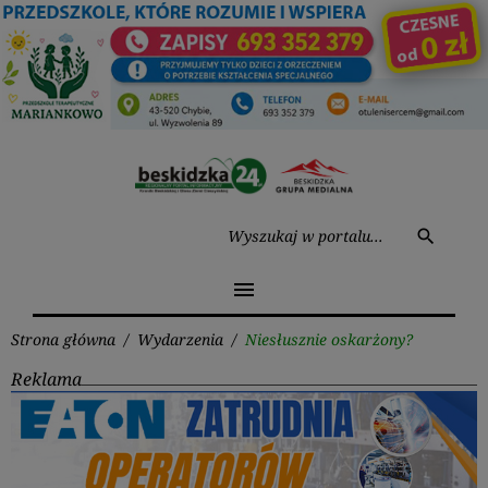
Przejdź
do
treści
Wysz
search
menu
Strona główna
/
Wydarzenia
/
Niesłusznie oskarżony?
Reklama