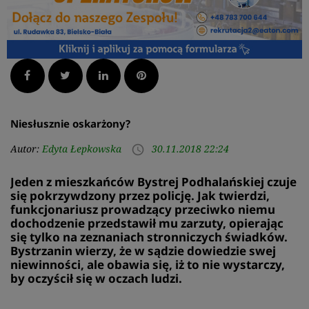
Facebook
Twitter
LinkedIn
Pinterest
Niesłusznie oskarżony?
Autor:
Edyta Łepkowska
30.11.2018 22:24
access_time
Jeden z mieszkańców Bystrej Podhalańskiej czuje
się pokrzywdzony przez policję. Jak twierdzi,
funkcjonariusz prowadzący przeciwko niemu
dochodzenie przedstawił mu zarzuty, opierając
się tylko na zeznaniach stronniczych świadków.
Bystrzanin wierzy, że w sądzie dowiedzie swej
niewinności, ale obawia się, iż to nie wystarczy,
by oczyścił się w oczach ludzi.