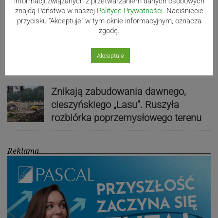
informacji związanych z przetwarzaniem danych osobowych
znajdą Państwo w naszej
Polityce Prywatności
. Naciśniecie
przycisku "Akceptuje" w tym oknie informacyjnym, oznacza
zgodę.
Zobacz, jak wygląda przejażdżka
Diabelskim Młynem! WIDEO
Akceptuje
Znikają zabudowania dawnego,
cieszyńskiego „Lasu”. Ruszyła
rozbiórka poprzemysłowego terenu
Reklama