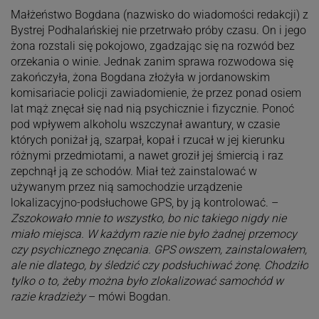
Małżeństwo Bogdana (nazwisko do wiadomości redakcji) z
Bystrej Podhalańskiej nie przetrwało próby czasu. On i jego
żona rozstali się pokojowo, zgadzając się na rozwód bez
orzekania o winie. Jednak zanim sprawa rozwodowa się
zakończyła, żona Bogdana złożyła w jordanowskim
komisariacie policji zawiadomienie, że przez ponad osiem
lat mąż znęcał się nad nią psychicznie i fizycznie. Ponoć
pod wpływem alkoholu wszczynał awantury, w czasie
których poniżał ją, szarpał, kopał i rzucał w jej kierunku
różnymi przedmiotami, a nawet groził jej śmiercią i raz
zepchnął ją ze schodów. Miał też zainstalować w
używanym przez nią samochodzie urządzenie
lokalizacyjno-podsłuchowe GPS, by ją kontrolować. –
Zszokowało mnie to wszystko, bo nic takiego nigdy nie
miało miejsca. W każdym razie nie było żadnej przemocy
czy psychicznego znęcania. GPS owszem, zainstalowałem,
ale nie dlatego, by śledzić czy podsłuchiwać żonę. Chodziło
tylko o to, żeby można było zlokalizować samochód w
razie kradzieży
– mówi Bogdan.