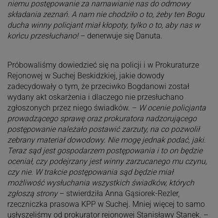
niemu postępowanie za namawianie nas do odmowy
składania zeznań. A nam nie chodziło o to, żeby ten Bogu
ducha winny policjant miał kłopoty, tylko o to, aby nas w
końcu przesłuchano!
– denerwuje się Danuta.
Próbowaliśmy dowiedzieć się na policji i w Prokuraturze
Rejonowej w Suchej Beskidzkiej, jakie dowody
zadecydowały o tym, że przeciwko Bogdanowi został
wydany akt oskarżenia i dlaczego nie przesłuchano
zgłoszonych przez niego świadków. –
W ocenie policjanta
prowadzącego sprawę oraz prokuratora nadzorującego
postępowanie należało postawić zarzuty, na co pozwolił
zebrany materiał dowodowy. Nie mogę jednak podać, jaki.
Teraz sąd jest gospodarzem postępowania i to on będzie
oceniał, czy podejrzany jest winny zarzucanego mu czynu,
czy nie. W trakcie postępowania sąd będzie miał
możliwość wysłuchania wszystkich świadków, których
zgłoszą strony
– stwierdziła Anna Gąsiorek-Rezler,
rzeczniczka prasowa KPP w Suchej. Mniej więcej to samo
usłyszeliśmy od prokurator rejonowej Stanisławy Stanek. –