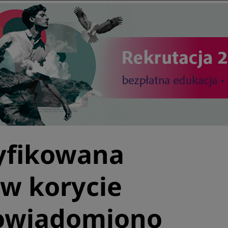
yfikowana
 w korycie
Powiadomiono