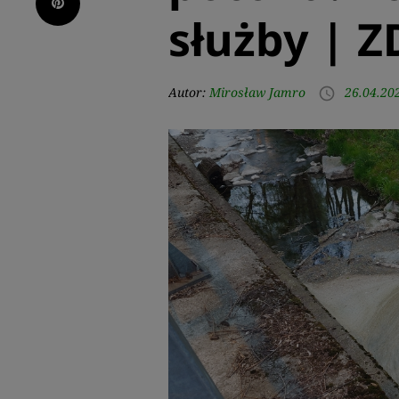
Pinterest
służby | Z
Autor:
Mirosław Jamro
26.04.20
access_time