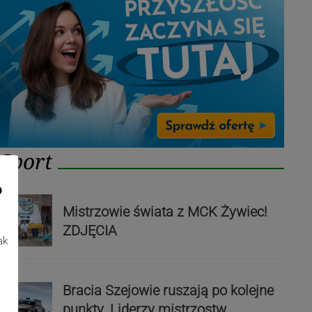
Sport
o
Mistrzowie świata z MCK Żywiec!
ZDJĘCIA
ak
Bracia Szejowie ruszają po kolejne
punkty. Liderzy mistrzostw