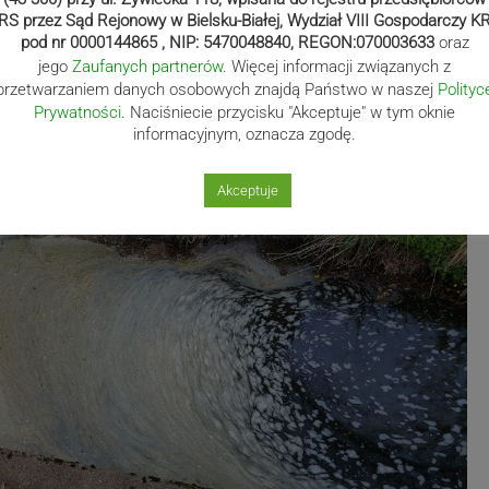
RS przez Sąd Rejonowy w Bielsku-Białej, Wydział VIII Gospodarczy K
pod nr 0000144865 , NIP: 5470048840, REGON:070003633
oraz
jego
Zaufanych partnerów
. Więcej informacji związanych z
przetwarzaniem danych osobowych znajdą Państwo w naszej
Polityc
Prywatności
. Naciśniecie przycisku "Akceptuje" w tym oknie
informacyjnym, oznacza zgodę.
Akceptuje