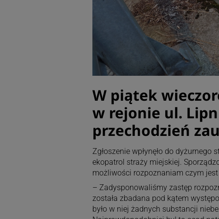
W piątek wieczo
w rejonie ul. Lipn
przechodzień zau
Zgłoszenie wpłynęło do dyżurnego st
ekopatrol straży miejskiej. Sporząd
możliwości rozpoznaniam czym jest 
– Zadysponowaliśmy zastęp rozpozna
została zbadana pod kątem występo
było w niej żadnych substancji nieb