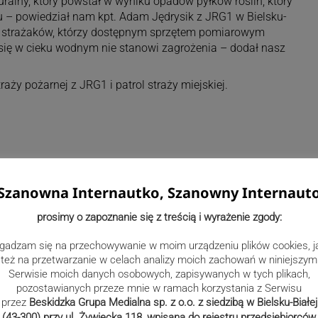
ralny, który powstał w wyniku opadów pyłków roślin, który
 – powiedział nam kpt. Adam Jędrysik z JRG1 w Bielsku-
ać strażaków, którzy dostępnym sprzętem pomiarowym
 się w cieku wodnym nie stanowi zagrożenia – dodał nasz
aży pożarnej z JRG1 i patrol straży miejskiej.
Szanowna Internautko, Szanowny Internaut
prosimy o zapoznanie się z treścią i wyrażenie zgody:
gadzam się na przechowywanie w moim urządzeniu plików cookies, j
też na przetwarzanie w celach analizy moich zachowań w niniejszym
Serwisie moich danych osobowych, zapisywanych w tych plikach,
pozostawianych przeze mnie w ramach korzystania z Serwisu
przez
Beskidzka Grupa Medialna sp. z o.o. z siedzibą w Bielsku-Białej
(43-300) przy ul. Żywiecka 118, wpisana do rejestru przedsiębiorców