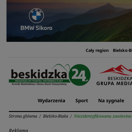
Przejdź
do
treści
Cały region
Bielsko-B
Wydarzenia
Sport
Na sygnale
Strona główna
/
Bielsko-Biała
/
Niezidentyfikowana zawiesina
Reklama