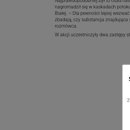
Najprawdopodobniej był to osad natu
nagromadził się w kaskadach potoku
Białej. – Dla pewności lepiej wezw
zbadają, czy substancja znajdująca
rozmówca.
W akcji uczestniczyły dwa zastępy str
Z