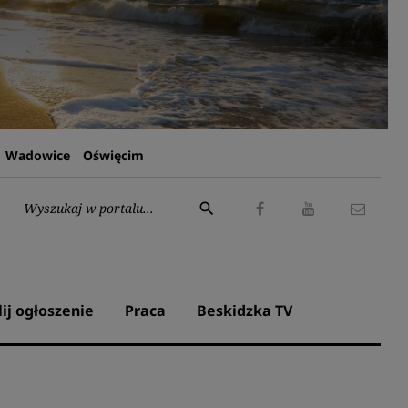
Wadowice
Oświęcim
Wyszukaj:
search
Facebook
Youtube
Kontak
lij ogłoszenie
Praca
Beskidzka TV