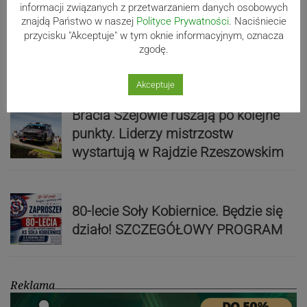
informacji związanych z przetwarzaniem danych osobowych
znajdą Państwo w naszej
Polityce Prywatności
. Naciśniecie
Mistrzowie świata z MCK Żywiec!
przycisku "Akceptuje" w tym oknie informacyjnym, oznacza
zgodę.
ZDJĘCIA
Akceptuje
Bracia Szejowie ruszają po kolejne
punkty. Liderzy mistrzostw
wystartują w Rajdzie Rzeszowskim
80-lecie Soły Kobiernice. Będzie się
działo! SZCZEGÓŁOWY PROGRAM
Reklama