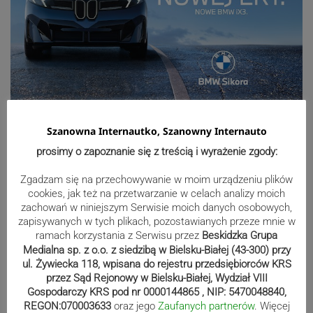
Sport
Szanowna Internautko, Szanowny Internauto
prosimy o zapoznanie się z treścią i wyrażenie zgody:
Beniaminek ze spadkowiczem na
Zgadzam się na przechowywanie w moim urządzeniu plików
remis. Podbeskidzie – Lechia 2:2 |
cookies, jak też na przetwarzanie w celach analizy moich
ZDJĘCIA
zachowań w niniejszym Serwisie moich danych osobowych,
zapisywanych w tych plikach, pozostawianych przeze mnie w
ramach korzystania z Serwisu przez
Beskidzka Grupa
Medialna sp. z o.o. z siedzibą w Bielsku-Białej (43-300) przy
Biało-zieloni nadal niepokonani.
ul. Żywiecka 118, wpisana do rejestru przedsiębiorców KRS
przez Sąd Rejonowy w Bielsku-Białej, Wydział VIII
Rekord – Stal 3:1 | ZDJĘCIA
Gospodarczy KRS pod nr 0000144865 , NIP: 5470048840,
REGON:070003633
oraz jego
Zaufanych partnerów
. Więcej