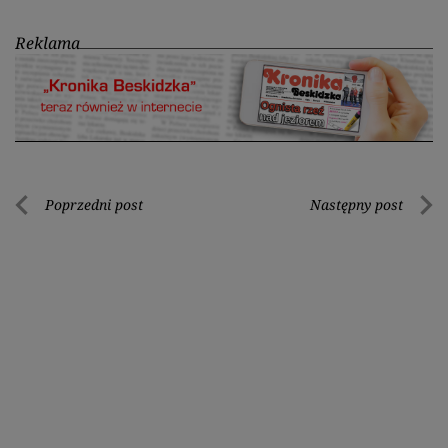
Reklama
Nawigacja
Poprzedni post
Następny post
Poprzedni
Nastę
wpisu
post
post