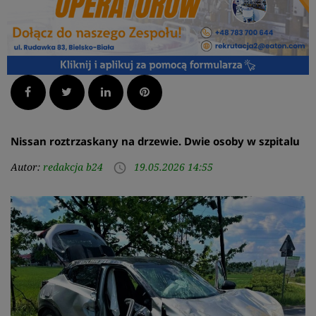
Facebook
Twitter
LinkedIn
Pinterest
Nissan roztrzaskany na drzewie. Dwie osoby w szpitalu
Autor:
redakcja b24
19.05.2026 14:55
access_time