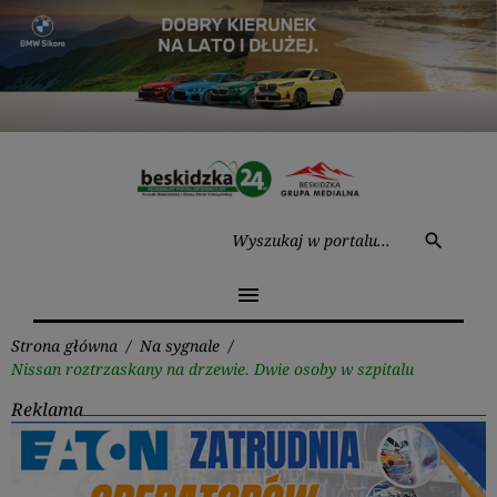
Przejdź
do
treści
Wysz
search
menu
Strona główna
/
Na sygnale
/
Nissan roztrzaskany na drzewie. Dwie osoby w szpitalu
Reklama