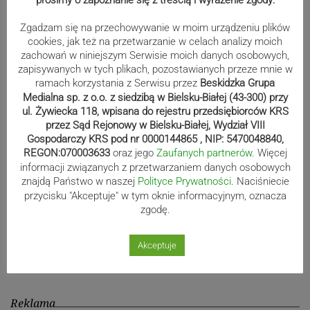
Zgadzam się na przechowywanie w moim urządzeniu plików
cookies, jak też na przetwarzanie w celach analizy moich
80-lecie Soły Kobiernice. Będzie się
zachowań w niniejszym Serwisie moich danych osobowych,
zapisywanych w tych plikach, pozostawianych przeze mnie w
działo! SZCZEGÓŁOWY PROGRAM
ramach korzystania z Serwisu przez
Beskidzka Grupa
Medialna sp. z o.o. z siedzibą w Bielsku-Białej (43-300) przy
ul. Żywiecka 118, wpisana do rejestru przedsiębiorców KRS
przez Sąd Rejonowy w Bielsku-Białej, Wydział VIII
Kaniów stolicą europejskiego kajak
Gospodarczy KRS pod nr 0000144865 , NIP: 5470048840,
polo. Kilkadziesiąt drużyn z całej
REGON:070003633
oraz jego
Zaufanych partnerów
. Więcej
Europy rywalizowało przez trzy dni
informacji związanych z przetwarzaniem danych osobowych
znajdą Państwo w naszej
Polityce Prywatności
. Naciśniecie
przycisku "Akceptuje" w tym oknie informacyjnym, oznacza
zgodę.
Nakamura z dubletem w Wiśle.
Dyskwalifikacja Waszka zmieniła
Akceptuje
klasyfikację Polaków
Reklama