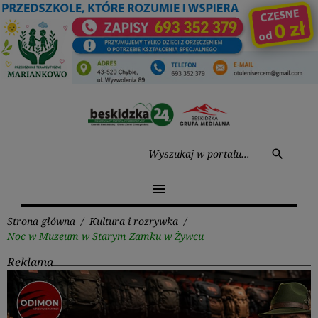
Przejdź
do
treści
Wysz
search
menu
Strona główna
/
Kultura i rozrywka
/
Noc w Muzeum w Starym Zamku w Żywcu
Reklama