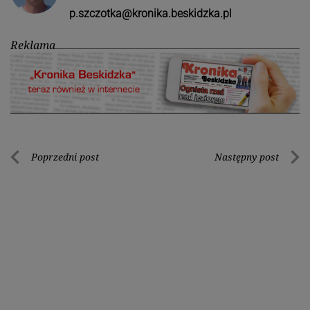
p.szczotka@kronika.beskidzka.pl
Reklama
Nawigacja
Poprzedni post
Następny post
Poprzedni
Nastę
wpisu
post
post