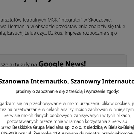
arsztatów teatralnych MCK “Integrator” w Skoczowie.
wa Herman, a w obsadzie przedstawienia znalazły się takie
la, Łasuch, Laluś czy… Dzikus. Impreza rozpocznie się o
Szanowna Internautko, Szanowny Internaut
prosimy o zapoznanie się z treścią i wyrażenie zgody:
oltyn-Kubera
gadzam się na przechowywanie w moim urządzeniu plików cookies, j
zyn.pl
też na przetwarzanie w celach analizy moich zachowań w niniejszym
Serwisie moich danych osobowych, zapisywanych w tych plikach,
pozostawianych przeze mnie w ramach korzystania z Serwisu
przez
Beskidzka Grupa Medialna sp. z o.o. z siedzibą w Bielsku-Białej
(43-300) przy ul. Żywiecka 118, wpisana do rejestru przedsiębiorców