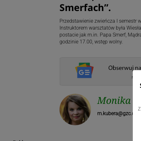
Smerfach”.
Przedstawienie zwieńcza I semestr w
Instruktorem warsztatów była Wiesła
postacie jak m.in. Papa Smerf, Mądra
godzinie 17.00, wstęp wolny.
Monika F
Z
m.kubera@gzc.cies