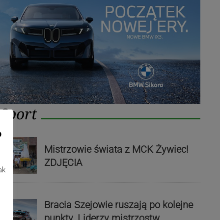
Sport
o
Mistrzowie świata z MCK Żywiec!
ZDJĘCIA
ak
Bracia Szejowie ruszają po kolejne
punkty. Liderzy mistrzostw