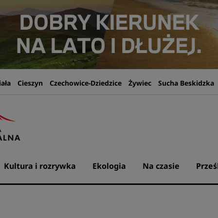
iała
Cieszyn
Czechowice-Dziedzice
Żywiec
Sucha Beskidzka
Kultura i rozrywka
Ekologia
Na czasie
Prześ