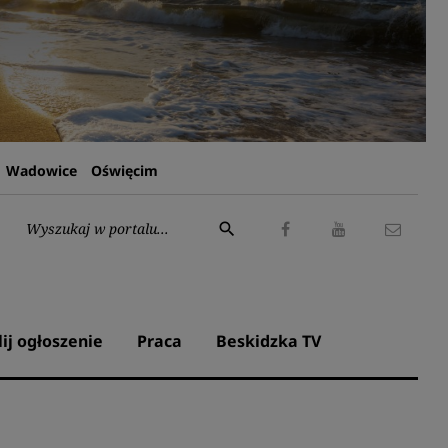
Wadowice
Oświęcim
Wyszukaj:
search
Facebook
Youtube
Kontak
lij ogłoszenie
Praca
Beskidzka TV