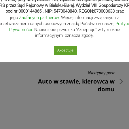
RS przez Sąd Rejonowy w Bielsku-Białej, Wydział VIII Gospodarczy K
pod nr 0000144865 , NIP: 5470048840, REGON:070003633
oraz
jego
Zaufanych partnerów
. Więcej informacji związanych z
przetwarzaniem danych osobowych znajdą Państwo w naszej
Polityc
Prywatności
. Naciśniecie przycisku "Akceptuje" w tym oknie
informacyjnym, oznacza zgodę.
Akceptuje
Następny post
Następny
Auto w stawie, kierowca w
post
domu