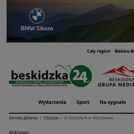
Przejdź
do
treści
Cały region
Bielsko-B
Wydarzenia
Sport
Na sygnale
Strona główna
/
Cieszyn
/
O Smerfach w Skoczowie
Reklama