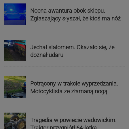
Nocna awantura obok sklepu.
Zgłaszający słyszał, że ktoś ma nóż
Jechał slalomem. Okazało się, że
doznał udaru
Potrącony w trakcie wyprzedzania.
Motocyklista ze złamaną nogą
Tragedia w powiecie wadowickim.
Traktor przygniótł 64-latka