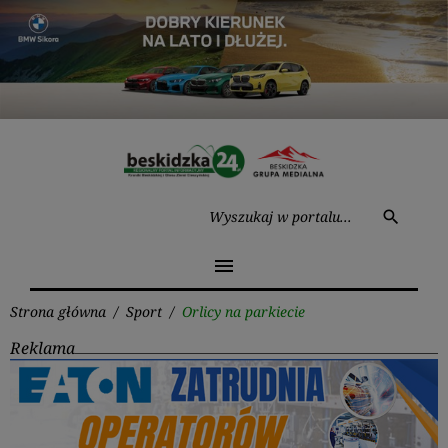
Przejdź
do
treści
Wysz
search
menu
Strona główna
/
Sport
/
Orlicy na parkiecie
Reklama