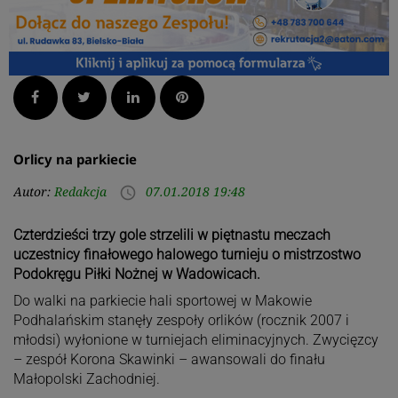
Facebook
Twitter
LinkedIn
Pinterest
Orlicy na parkiecie
Autor:
Redakcja
07.01.2018 19:48
access_time
Czterdzieści trzy gole strzelili w piętnastu meczach
uczestnicy finałowego halowego turnieju o mistrzostwo
Podokręgu Piłki Nożnej w Wadowicach.
Do walki na parkiecie hali sportowej w Makowie
Podhalańskim stanęły zespoły orlików (rocznik 2007 i
młodsi) wyłonione w turniejach eliminacyjnych. Zwycięzcy
– zespół Korona Skawinki – awansowali do finału
Małopolski Zachodniej.