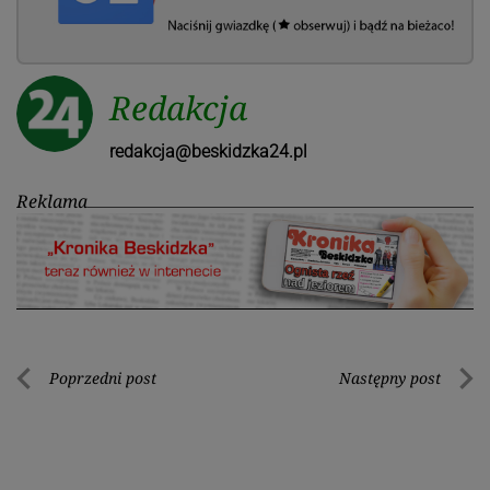
Redakcja
redakcja@beskidzka24.pl
Reklama
Nawigacja
Poprzedni post
Następny post
Poprzedni
Nastę
wpisu
post
post