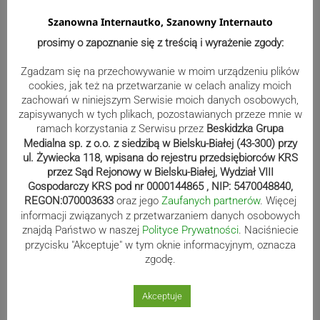
Szanowna Internautko, Szanowny Internauto
Bracia Szejowie ruszają po kolejne
prosimy o zapoznanie się z treścią i wyrażenie zgody:
punkty. Liderzy mistrzostw
Zgadzam się na przechowywanie w moim urządzeniu plików
wystartują w Rajdzie Rzeszowskim
cookies, jak też na przetwarzanie w celach analizy moich
zachowań w niniejszym Serwisie moich danych osobowych,
zapisywanych w tych plikach, pozostawianych przeze mnie w
ramach korzystania z Serwisu przez
Beskidzka Grupa
80-lecie Soły Kobiernice. Będzie się
Medialna sp. z o.o. z siedzibą w Bielsku-Białej (43-300) przy
działo! SZCZEGÓŁOWY PROGRAM
ul. Żywiecka 118, wpisana do rejestru przedsiębiorców KRS
przez Sąd Rejonowy w Bielsku-Białej, Wydział VIII
Gospodarczy KRS pod nr 0000144865 , NIP: 5470048840,
REGON:070003633
oraz jego
Zaufanych partnerów
. Więcej
informacji związanych z przetwarzaniem danych osobowych
Kaniów stolicą europejskiego kajak
znajdą Państwo w naszej
Polityce Prywatności
. Naciśniecie
polo. Kilkadziesiąt drużyn z całej
przycisku "Akceptuje" w tym oknie informacyjnym, oznacza
Europy rywalizowało przez trzy dni
zgodę.
Akceptuje
Nakamura z dubletem w Wiśle.