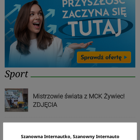
Sport
Mistrzowie świata z MCK Żywiec!
ZDJĘCIA
Bracia Szejowie ruszają po kolejne
Szanowna Internautko, Szanowny Internauto