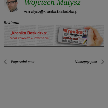
Wojciech Małysz
w.malysz@kronika.beskidzka.pl
Reklama
Nawigacja
Poprzedni post
Następny post
Poprzedni
Nastę
wpisu
post
post