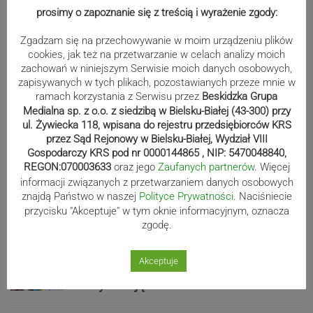
punkty. Liderzy mistrzostw
prosimy o zapoznanie się z treścią i wyrażenie zgody:
wystartują w Rajdzie Rzeszowskim
Zgadzam się na przechowywanie w moim urządzeniu plików
cookies, jak też na przetwarzanie w celach analizy moich
zachowań w niniejszym Serwisie moich danych osobowych,
80-lecie Soły Kobiernice. Będzie się
zapisywanych w tych plikach, pozostawianych przeze mnie w
działo! SZCZEGÓŁOWY PROGRAM
ramach korzystania z Serwisu przez
Beskidzka Grupa
Medialna sp. z o.o. z siedzibą w Bielsku-Białej (43-300) przy
ul. Żywiecka 118, wpisana do rejestru przedsiębiorców KRS
przez Sąd Rejonowy w Bielsku-Białej, Wydział VIII
Gospodarczy KRS pod nr 0000144865 , NIP: 5470048840,
Kaniów stolicą europejskiego kajak
REGON:070003633
oraz jego
Zaufanych partnerów
. Więcej
polo. Kilkadziesiąt drużyn z całej
informacji związanych z przetwarzaniem danych osobowych
Europy rywalizowało przez trzy dni
znajdą Państwo w naszej
Polityce Prywatności
. Naciśniecie
przycisku "Akceptuje" w tym oknie informacyjnym, oznacza
zgodę.
Nakamura z dubletem w Wiśle.
Akceptuje
Dyskwalifikacja Waszka zmieniła
klasyfikację Polaków