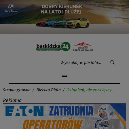
Przejdź
do
treści
Wysz
search
menu
Strona główna
/
Bielsko-Biała
/
Osłabieni, ale zwycięscy
Reklama