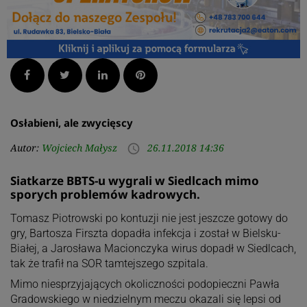
Facebook
Twitter
LinkedIn
Pinterest
Osłabieni, ale zwycięscy
Autor:
Wojciech Małysz
26.11.2018 14:36
access_time
Siatkarze BBTS-u wygrali w Siedlcach mimo
sporych problemów kadrowych.
Tomasz Piotrowski po kontuzji nie jest jeszcze gotowy do
gry, Bartosza Firszta dopadła infekcja i został w Bielsku-
Białej, a Jarosława Macionczyka wirus dopadł w Siedlcach,
tak że trafił na SOR tamtejszego szpitala.
Mimo niesprzyjających okoliczności podopieczni Pawła
Gradowskiego w niedzielnym meczu okazali się lepsi od