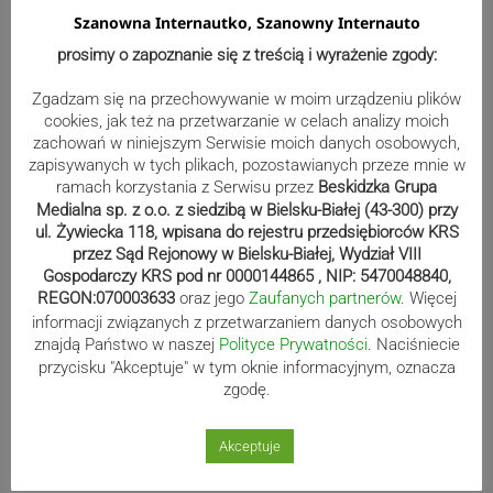
Szanowna Internautko, Szanowny Internauto
prosimy o zapoznanie się z treścią i wyrażenie zgody:
Zgadzam się na przechowywanie w moim urządzeniu plików
cookies, jak też na przetwarzanie w celach analizy moich
zachowań w niniejszym Serwisie moich danych osobowych,
zapisywanych w tych plikach, pozostawianych przeze mnie w
ramach korzystania z Serwisu przez
Beskidzka Grupa
Medialna sp. z o.o. z siedzibą w Bielsku-Białej (43-300) przy
ul. Żywiecka 118, wpisana do rejestru przedsiębiorców KRS
przez Sąd Rejonowy w Bielsku-Białej, Wydział VIII
Gospodarczy KRS pod nr 0000144865 , NIP: 5470048840,
REGON:070003633
oraz jego
Zaufanych partnerów
. Więcej
Sport
informacji związanych z przetwarzaniem danych osobowych
znajdą Państwo w naszej
Polityce Prywatności
. Naciśniecie
przycisku "Akceptuje" w tym oknie informacyjnym, oznacza
Zaczęli fatalnie, skończyli
zgodę.
znakomicie. Spójnia pokonuje Piasta
| ZDJĘCIA
Akceptuje