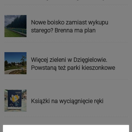
Nowe boisko zamiast wykupu
starego? Brenna ma plan
Więcej zieleni w Dzięgielowie.
Powstaną też parki kieszonkowe
Książki na wyciągnięcie ręki
Reklama