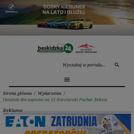
Przejdź
do
treści
Wysz
search
menu
Strona główna
/
Wydarzenia
/
Ostatnie dni zapisów na 13 Narciarski Puchar Reksia
Reklama