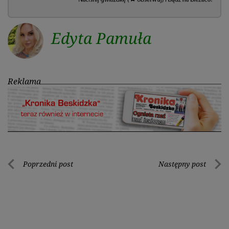
Edyta Pamuła
Reklama
Nawigacja
Poprzedni post
Następny post
Poprzedni
Nastę
wpisu
post
post