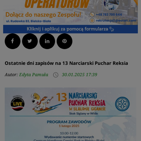
Facebook
Twitter
LinkedIn
Pinterest
Ostatnie dni zapisów na 13 Narciarski Puchar Reksia
Autor:
Edyta Pamuła
30.01.2025 17:39
access_time