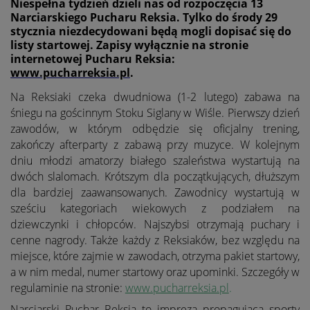
Niespełna tydzień dzieli nas od rozpoczęcia 13
Narciarskiego Pucharu Reksia. Tylko do środy 29
stycznia niezdecydowani będą mogli dopisać się do
listy startowej. Zapisy wyłącznie na stronie
internetowej Pucharu Reksia:
www.pucharreksia.pl
.
Na Reksiaki czeka
dwudniowa (1-2 lutego) zabawa na
śniegu na gościnnym Stoku Siglany w Wiśle. Pierwszy dzień
zawodów, w którym odbędzie się oficjalny trening,
zakończy afterparty
z zabawą przy muzyce. W kolejnym
dniu młodzi a
matorzy
białego szaleństwa wystartują na
dwóch slalomach. Krótszym dla początkujących, dłuższym
dla bardziej zaawansowanych.
Zawodnicy wystartują w
sześciu kategoriach wiekowych z podziałem na
dziewczynki i chłopców
.
Najszybsi otrzymają puchary i
cenne nagrody. Także k
ażdy z Reksiaków, bez względu na
miejsce, które zajmie w zawodach, otrzyma pakiet startowy,
a w nim medal, numer startowy oraz upominki. Szczegóły w
regulaminie na stronie:
www.pucharreksia.pl
.
Narciarski Puchar Reksia to impreza propagująca sporty