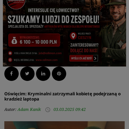
Facebook
Twitter
LinkedIn
Pinterest
Oświęcim: Kryminalni zatrzymali kobietę podejrzaną o
kradzież laptopa
Autor:
Adam Kanik
03.03.2025 09:42
access_time