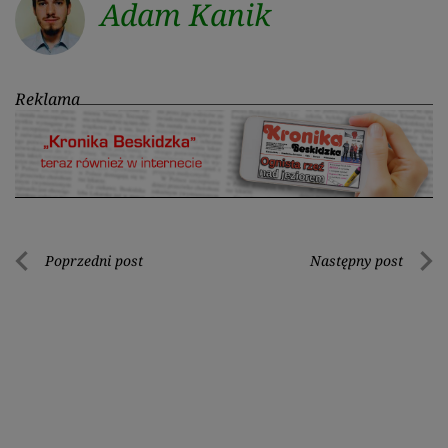
Adam Kanik
Reklama
Nawigacja
Poprzedni post
Następny post
Poprzedni
Nastę
wpisu
post
post