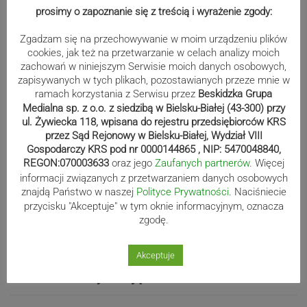
prosimy o zapoznanie się z treścią i wyrażenie zgody:
wystartują w Rajdzie Rzeszowskim
Zgadzam się na przechowywanie w moim urządzeniu plików
cookies, jak też na przetwarzanie w celach analizy moich
zachowań w niniejszym Serwisie moich danych osobowych,
80-lecie Soły Kobiernice. Będzie się
zapisywanych w tych plikach, pozostawianych przeze mnie w
działo! SZCZEGÓŁOWY PROGRAM
ramach korzystania z Serwisu przez
Beskidzka Grupa
Medialna sp. z o.o. z siedzibą w Bielsku-Białej (43-300) przy
ul. Żywiecka 118, wpisana do rejestru przedsiębiorców KRS
przez Sąd Rejonowy w Bielsku-Białej, Wydział VIII
Gospodarczy KRS pod nr 0000144865 , NIP: 5470048840,
Kaniów stolicą europejskiego kajak
REGON:070003633
oraz jego
Zaufanych partnerów
. Więcej
polo. Kilkadziesiąt drużyn z całej
informacji związanych z przetwarzaniem danych osobowych
Europy rywalizowało przez trzy dni
znajdą Państwo w naszej
Polityce Prywatności
. Naciśniecie
przycisku "Akceptuje" w tym oknie informacyjnym, oznacza
zgodę.
Nakamura z dubletem w Wiśle.
Akceptuje
Dyskwalifikacja Waszka zmieniła
klasyfikację Polaków