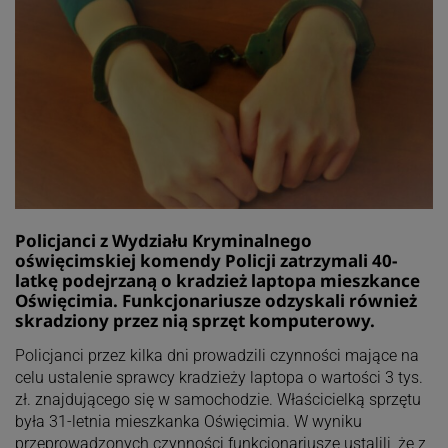
Policjanci z Wydziału Kryminalnego
oświęcimskiej komendy Policji zatrzymali 40-
latkę podejrzaną o kradzież laptopa mieszkance
Oświęcimia. Funkcjonariusze odzyskali również
skradziony przez nią sprzęt komputerowy.
Policjanci przez kilka dni prowadzili czynności mające na
celu ustalenie sprawcy kradzieży laptopa o wartości 3 tys.
zł. znajdującego się w samochodzie. Właścicielką sprzętu
była 31-letnia mieszkanka Oświęcimia. W wyniku
przeprowadzonych czynności funkcjonariusze ustalili, że z