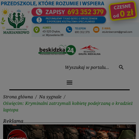
Przejdź
do
treści
Wysz
search
menu
Strona główna
/
Na sygnale
/
Oświęcim: Kryminalni zatrzymali kobietę podejrzaną o kradzież
laptopa
Reklama