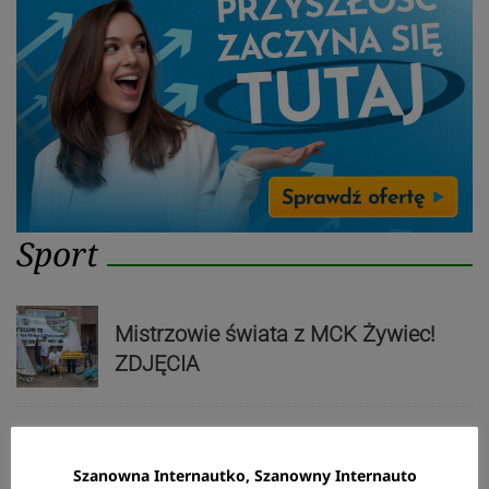
Sport
Mistrzowie świata z MCK Żywiec!
ZDJĘCIA
Bracia Szejowie ruszają po kolejne
Szanowna Internautko, Szanowny Internauto
punkty. Liderzy mistrzostw