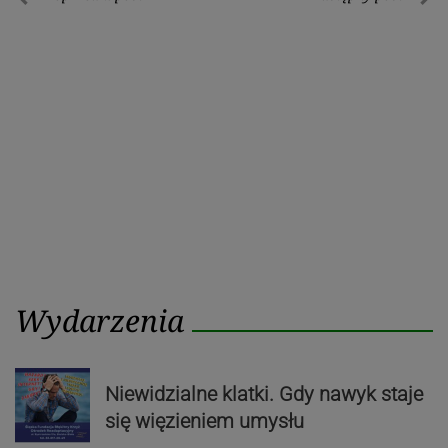
Nawigacja
Poprzedni
Nastę
wpisu
post
post
Wydarzenia
Niewidzialne klatki. Gdy nawyk staje
się więzieniem umysłu