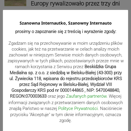
Europy rywalizowało przez trzy dni
Szanowna Internautko, Szanowny Internauto
Nakamura z dubletem w Wiśle.
prosimy o zapoznanie się z treścią i wyrażenie zgody:
Dyskwalifikacja Waszka zmieniła
klasyfikację Polaków
Zgadzam się na przechowywanie w moim urządzeniu plików
cookies, jak też na przetwarzanie w celach analizy moich
zachowań w niniejszym Serwisie moich danych osobowych,
Reklama
zapisywanych w tych plikach, pozostawianych przeze mnie w
ramach korzystania z Serwisu przez
Beskidzka Grupa
Medialna sp. z o.o. z siedzibą w Bielsku-Białej (43-300) przy
ul. Żywiecka 118, wpisana do rejestru przedsiębiorców KRS
przez Sąd Rejonowy w Bielsku-Białej, Wydział VIII
Gospodarczy KRS pod nr 0000144865 , NIP: 5470048840,
REGON:070003633
oraz jego
Zaufanych partnerów
. Więcej
informacji związanych z przetwarzaniem danych osobowych
znajdą Państwo w naszej
Polityce Prywatności
. Naciśniecie
przycisku "Akceptuje" w tym oknie informacyjnym, oznacza
zgodę.