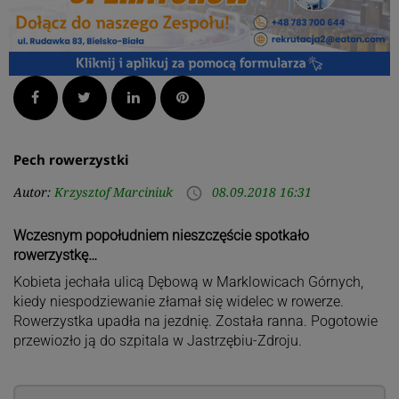
Facebook
Twitter
LinkedIn
Pinterest
Pech rowerzystki
Autor:
Krzysztof Marciniuk
08.09.2018 16:31
access_time
Wczesnym popołudniem nieszczęście spotkało
rowerzystkę…
Kobieta jechała ulicą Dębową w Marklowicach Górnych,
kiedy niespodziewanie złamał się widelec w rowerze.
Rowerzystka upadła na jezdnię. Została ranna. Pogotowie
przewiozło ją do szpitala w Jastrzębiu-Zdroju.