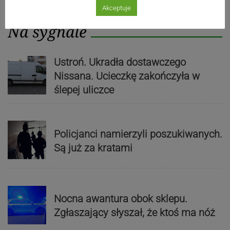
Akceptuje
Na sygnale
Ustroń. Ukradła dostawczego
Nissana. Ucieczkę zakończyła w
ślepej uliczce
Policjanci namierzyli poszukiwanych.
Są już za kratami
Nocna awantura obok sklepu.
Zgłaszający słyszał, że ktoś ma nóż