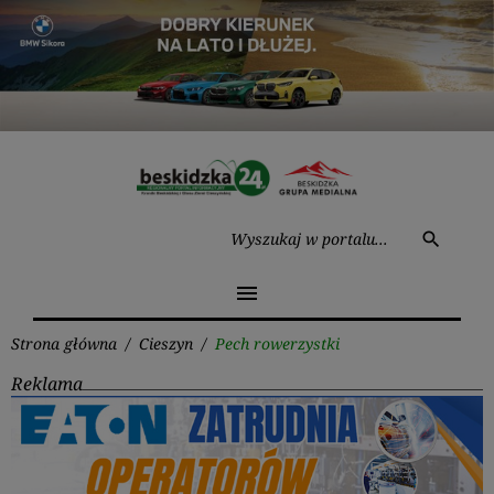
Przejdź
do
treści
Wysz
search
menu
Strona główna
/
Cieszyn
/
Pech rowerzystki
Reklama