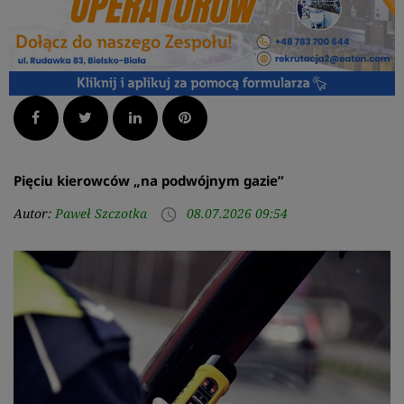
Facebook
Twitter
LinkedIn
Pinterest
Pięciu kierowców „na podwójnym gazie”
Autor:
Paweł Szczotka
08.07.2026 09:54
access_time