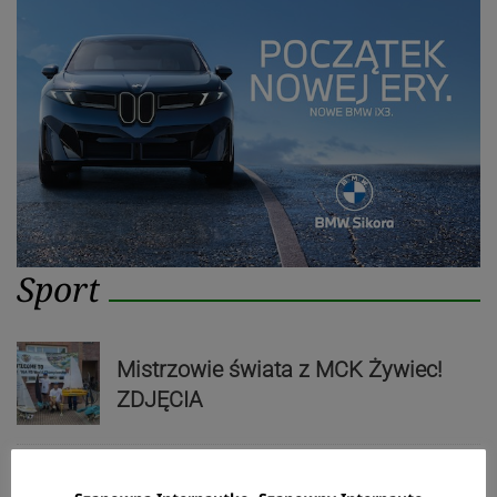
Sport
Mistrzowie świata z MCK Żywiec!
ZDJĘCIA
Bracia Szejowie ruszają po kolejne