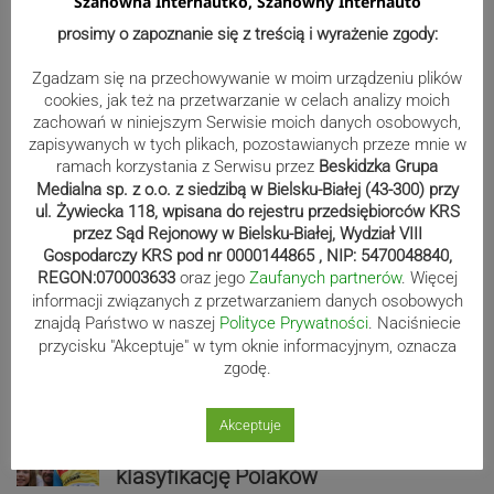
Szanowna Internautko, Szanowny Internauto
punkty. Liderzy mistrzostw
prosimy o zapoznanie się z treścią i wyrażenie zgody:
wystartują w Rajdzie Rzeszowskim
Zgadzam się na przechowywanie w moim urządzeniu plików
cookies, jak też na przetwarzanie w celach analizy moich
zachowań w niniejszym Serwisie moich danych osobowych,
zapisywanych w tych plikach, pozostawianych przeze mnie w
80-lecie Soły Kobiernice. Będzie się
ramach korzystania z Serwisu przez
Beskidzka Grupa
działo! SZCZEGÓŁOWY PROGRAM
Medialna sp. z o.o. z siedzibą w Bielsku-Białej (43-300) przy
ul. Żywiecka 118, wpisana do rejestru przedsiębiorców KRS
przez Sąd Rejonowy w Bielsku-Białej, Wydział VIII
Gospodarczy KRS pod nr 0000144865 , NIP: 5470048840,
Kaniów stolicą europejskiego kajak
REGON:070003633
oraz jego
Zaufanych partnerów
. Więcej
informacji związanych z przetwarzaniem danych osobowych
polo. Kilkadziesiąt drużyn z całej
znajdą Państwo w naszej
Polityce Prywatności
. Naciśniecie
Europy rywalizowało przez trzy dni
przycisku "Akceptuje" w tym oknie informacyjnym, oznacza
zgodę.
Nakamura z dubletem w Wiśle.
Akceptuje
Dyskwalifikacja Waszka zmieniła
klasyfikację Polaków