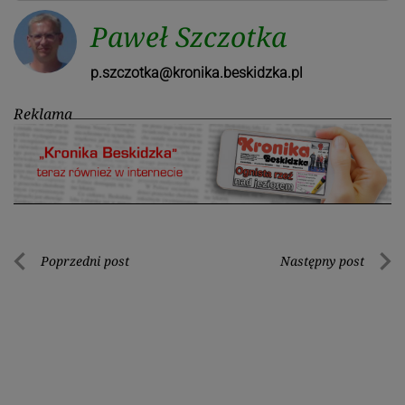
Paweł Szczotka
p.szczotka@kronika.beskidzka.pl
Reklama
Nawigacja
Poprzedni post
Następny post
Poprzedni
Nastę
wpisu
post
post