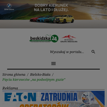
Przejdź
do
treści
Wysz
search
menu
Strona główna
/
Bielsko-Biała
/
Pięciu kierowców „na podwójnym gazie”
Reklama