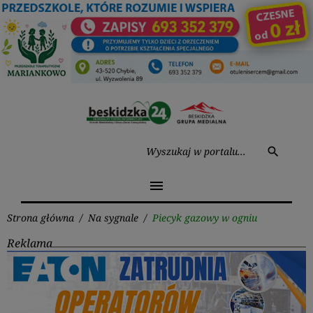
Przejdź
do
treści
Wysz
search
menu
Strona główna
/
Na sygnale
/
Piecyk gazowy w ogniu
Reklama