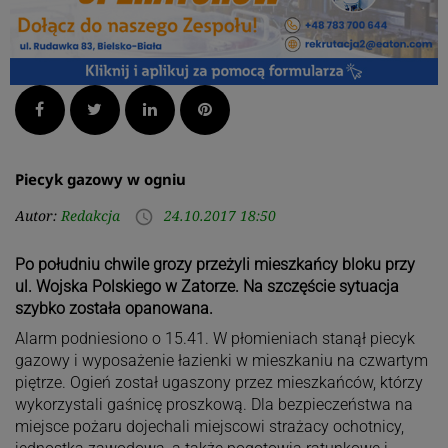
Facebook
Twitter
LinkedIn
Pinterest
Piecyk gazowy w ogniu
Autor:
Redakcja
24.10.2017 18:50
access_time
Po południu chwile grozy przeżyli mieszkańcy bloku przy
ul. Wojska Polskiego w Zatorze. Na szczęście sytuacja
szybko została opanowana.
Alarm podniesiono o 15.41. W płomieniach stanął piecyk
gazowy i wyposażenie łazienki w mieszkaniu na czwartym
piętrze. Ogień został ugaszony przez mieszkańców, którzy
wykorzystali gaśnicę proszkową. Dla bezpieczeństwa na
miejsce pożaru dojechali miejscowi strażacy ochotnicy,