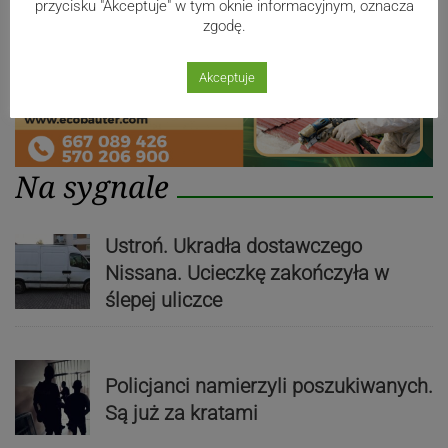
przycisku "Akceptuje" w tym oknie informacyjnym, oznacza
zgodę.
Akceptuje
Na sygnale
Ustroń. Ukradła dostawczego
Nissana. Ucieczkę zakończyła w
ślepej uliczce
Policjanci namierzyli poszukiwanych.
Są już za kratami