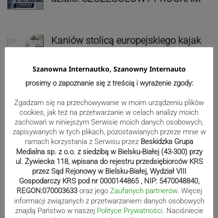
Kaniów stolicą europejskiego kajak
polo. Kilkadziesiąt drużyn z całej
Europy rywalizowało przez trzy dni
Szanowna Internautko, Szanowny Internauto
prosimy o zapoznanie się z treścią i wyrażenie zgody:
Nakamura z dubletem w Wiśle.
Zgadzam się na przechowywanie w moim urządzeniu plików
cookies, jak też na przetwarzanie w celach analizy moich
Dyskwalifikacja Waszka zmieniła
zachowań w niniejszym Serwisie moich danych osobowych,
klasyfikację Polaków
zapisywanych w tych plikach, pozostawianych przeze mnie w
ramach korzystania z Serwisu przez
Beskidzka Grupa
Medialna sp. z o.o. z siedzibą w Bielsku-Białej (43-300) przy
Reklama
ul. Żywiecka 118, wpisana do rejestru przedsiębiorców KRS
przez Sąd Rejonowy w Bielsku-Białej, Wydział VIII
Gospodarczy KRS pod nr 0000144865 , NIP: 5470048840,
REGON:070003633
oraz jego
Zaufanych partnerów
. Więcej
informacji związanych z przetwarzaniem danych osobowych
znajdą Państwo w naszej
Polityce Prywatności
. Naciśniecie