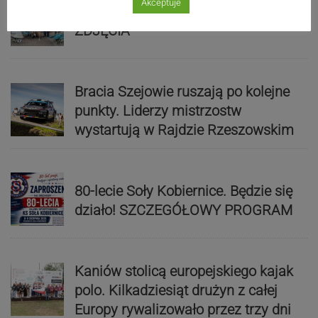
Akceptuje
Mistrzowie świata z MCK Żywiec!
ZDJĘCIA
Bracia Szejowie ruszają po kolejne
punkty. Liderzy mistrzostw
wystartują w Rajdzie Rzeszowskim
80-lecie Soły Kobiernice. Będzie się
działo! SZCZEGÓŁOWY PROGRAM
Kaniów stolicą europejskiego kajak
polo. Kilkadziesiąt drużyn z całej
Europy rywalizowało przez trzy dni