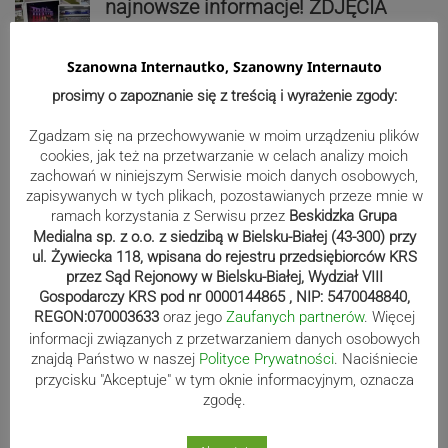
najnowsze informacje! ZDJĘCIA
Szanowna Internautko, Szanowny Internauto
Reklama
prosimy o zapoznanie się z treścią i wyrażenie zgody:
Zgadzam się na przechowywanie w moim urządzeniu plików
cookies, jak też na przetwarzanie w celach analizy moich
zachowań w niniejszym Serwisie moich danych osobowych,
zapisywanych w tych plikach, pozostawianych przeze mnie w
ramach korzystania z Serwisu przez
Beskidzka Grupa
Medialna sp. z o.o. z siedzibą w Bielsku-Białej (43-300) przy
ul. Żywiecka 118, wpisana do rejestru przedsiębiorców KRS
przez Sąd Rejonowy w Bielsku-Białej, Wydział VIII
Gospodarczy KRS pod nr 0000144865 , NIP: 5470048840,
REGON:070003633
oraz jego
Zaufanych partnerów
. Więcej
informacji związanych z przetwarzaniem danych osobowych
znajdą Państwo w naszej
Polityce Prywatności
. Naciśniecie
Sport
przycisku "Akceptuje" w tym oknie informacyjnym, oznacza
zgodę.