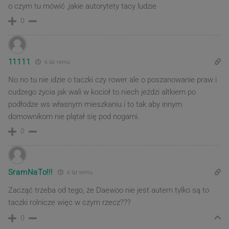
o czym tu mówić ,jakie autorytety tacy ludzie
0
11111
6 lat temu
No no tu nie idzie o taczki czy rower ale o poszanowanie praw i
cudzego życia jak wali w kocioł to niech jeździ altkiem po
podłodze ws własnym mieszkaniu i to tak aby innym
domownikom nie plątał się pod nogami.
0
SramNaTo!!!
6 lat temu
Zacząć trzeba od tego, że Daewoo nie jest autem tylko są to
taczki rolnicze więc w czym rzecz???
0