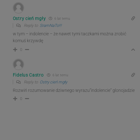
Ostry cień mgły
6 lat temu
Reply to
SramNaTo!!!
w tym – indolencie – że nawet tymi taczkami można zrobić
komuś krzywdę
0
Fidelus Castro
6 lat temu
Reply to
Ostry cień mgły
Rozwiń rozumowanie dziwnego wyrazu”indolencie” glonojadzie
0