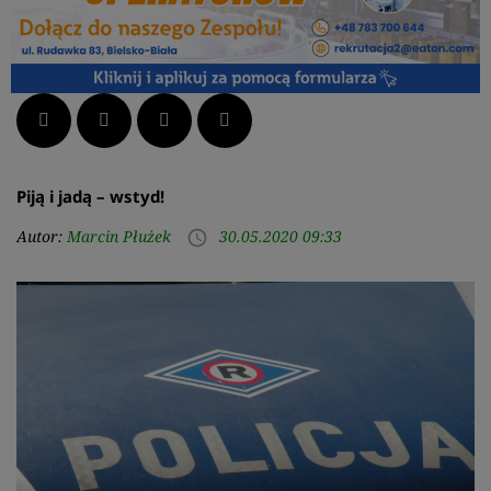
Facebook
Twitter
LinkedIn
Pinterest
Piją i jadą – wstyd!
Autor:
Marcin Płużek
30.05.2020 09:33
access_time