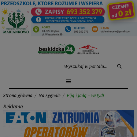
Przejdź
do
treści
Wysz
search
menu
Strona główna
/
Na sygnale
/
Piją i jadą – wstyd!
Reklama