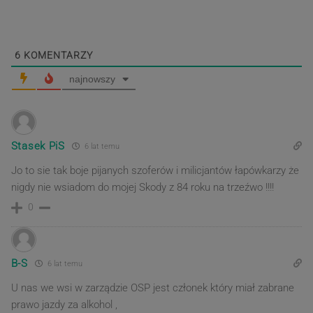
post
post
6
KOMENTARZY
najnowszy
Stasek PiS
6 lat temu
Jo to sie tak boje pijanych szoferów i milicjantów łapówkarzy że
nigdy nie wsiadom do mojej Skody z 84 roku na trzeźwo !!!!
0
B-S
6 lat temu
U nas we wsi w zarządzie OSP jest członek który miał zabrane
prawo jazdy za alkohol ,