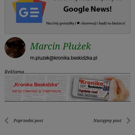
Marcin Płużek
m.pluzek@kronika.beskidzka.pl
Reklama
Nawigacja
Poprzedni post
Następny post
Poprzedni
Nastę
wpisu