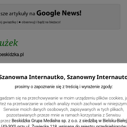
łużek
eskidzka.pl
Szanowna Internautko, Szanowny Internaut
prosimy o zapoznanie się z treścią i wyrażenie zgody:
gadzam się na przechowywanie w moim urządzeniu plików cookies, j
też na przetwarzanie w celach analizy moich zachowań w niniejszym
Serwisie moich danych osobowych, zapisywanych w tych plikach,
pozostawianych przeze mnie w ramach korzystania z Serwisu
przez
Beskidzka Grupa Medialna sp. z o.o. z siedzibą w Bielsku-Białej
(43-300) przy ul. Żywiecka 118, wpisana do rejestru przedsiębiorców