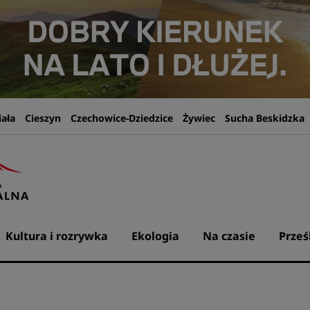
iała
Cieszyn
Czechowice-Dziedzice
Żywiec
Sucha Beskidzka
Kultura i rozrywka
Ekologia
Na czasie
Prześ