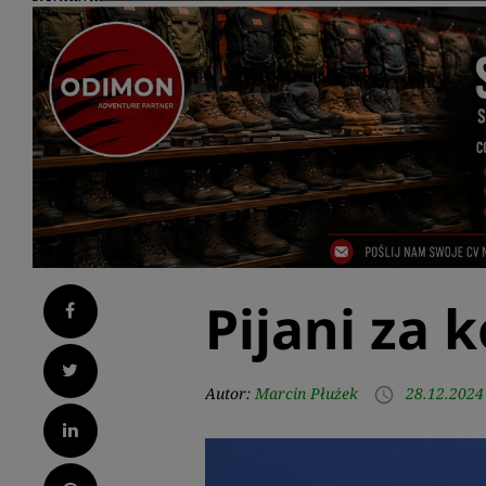
Pijani za 
Facebook
Twitter
Autor:
Marcin Płużek
28.12.2024
access_time
LinkedIn