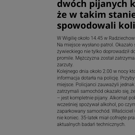
dwóch pijanych k
że w takim stanie 
spowodowali koli
W Wigilię około 14.45 w Radziechow
Na miejsce wysłano patrol. Okazało s
żywieckiego nie tylko doprowadził do
promile. Mężczyzna został zatrzymany
zarzuty.
Kolejnego dnia około 2.00 w nocy kto
informacja dotarła na policję. Przybył
miejsce. Policjanci zauważyli jedna
zatrzymali samochód okazało się, że
– jest kompletnie pijany. Alkomat po
wcześniej spożywał alkohol, po czym
zaparkowany samochód. Właściciel u
nie koniec. 35-latek miał cofnięte pr
aktualnych badań technicznych.