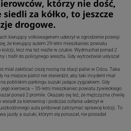
ierowców, którzy nie dość,
siedli za kółko, to jeszcze
zje drogowe.
ach kierujący volkswagenem uderzył w ogrodzenie posesji.
ię, że kierujący autem 29-letni mieszkaniec powiatu
 kolizji, lecz ma też nieźle w czubie. Wydmuchał ponad 2
 i trafił do policyjnego aresztu. Gdy wytrzeźwiał usłyszał
ś miał zakłócać ciszę nocną na stacji paliw w Ciścu. Taka
y na miejsce patrol nie stwierdził, aby taki incydent miał
k na pobliskim parkingu suzuki jadące zygzakiem. Gdy
 jego kierowca – 35-letni mieszkaniec powiatu żywieckiego
kazał ponad 2 promile. Okazało się też, że mężczyzna chwilę
 wsiadł za kierownicę i podczas cofania uderzył w
szkodzonego auta próbował zatrzymać sprawcę kolizji. To
awa jazdy a suzuki, którym się poruszał, nie posiadał