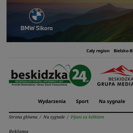
Przejdź
do
treści
Cały region
Bielsko-B
Wydarzenia
Sport
Na sygnale
Strona główna
/
Na sygnale
/
Pijani za kółkiem
Reklama