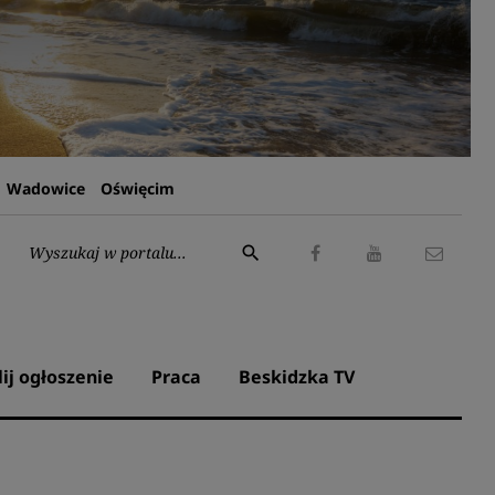
Wadowice
Oświęcim
Wyszukaj:
search
Facebook
Youtube
Kontak
lij ogłoszenie
Praca
Beskidzka TV