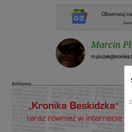
Marcin P
m.pluzek@kronika.b
Reklama
Z