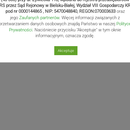
RS przez Sąd Rejonowy w Bielsku-Białej, Wydział VIII Gospodarczy K
pod nr 0000144865 , NIP: 5470048840, REGON:070003633
oraz
jego
Zaufanych partnerów
. Więcej informacji związanych z
przetwarzaniem danych osobowych znajdą Państwo w naszej
Polityc
Następny post
Prywatności
. Naciśniecie przycisku "Akceptuje" w tym oknie
Następny
Obrażał i bił
informacyjnym, oznacza zgodę.
post
interweniujących
policjnatów
Akceptuje