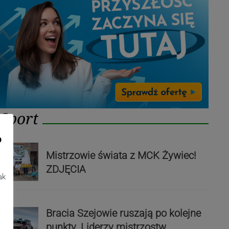
Sport
o
Mistrzowie świata z MCK Żywiec!
ZDJĘCIA
ak
Bracia Szejowie ruszają po kolejne
punkty. Liderzy mistrzostw