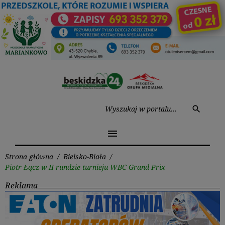
Przejdź
do
treści
Wysz
search
menu
Strona główna
/
Bielsko-Biała
/
Piotr Łącz w II rundzie turnieju WBC Grand Prix
Reklama