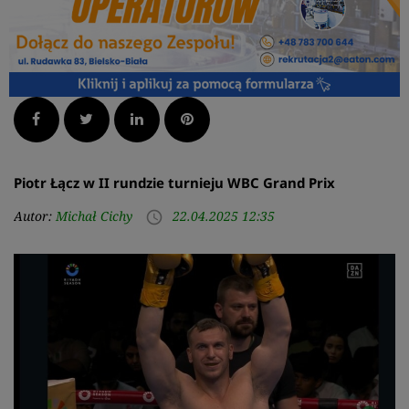
Facebook
Twitter
LinkedIn
Pinterest
Piotr Łącz w II rundzie turnieju WBC Grand Prix
Autor:
Michał Cichy
22.04.2025 12:35
access_time