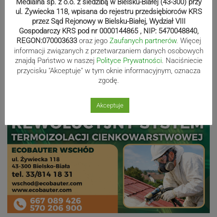
Medialna sp. z o.o. z siedzibą w Bielsku-Białej (43-300) przy
ul. Żywiecka 118, wpisana do rejestru przedsiębiorców KRS
Nakamura z dubletem w Wiśle.
przez Sąd Rejonowy w Bielsku-Białej, Wydział VIII
Dyskwalifikacja Waszka zmieniła
Gospodarczy KRS pod nr 0000144865 , NIP: 5470048840,
REGON:070003633
oraz jego
Zaufanych partnerów
. Więcej
klasyfikację Polaków
informacji związanych z przetwarzaniem danych osobowych
znajdą Państwo w naszej
Polityce Prywatności
. Naciśniecie
przycisku "Akceptuje" w tym oknie informacyjnym, oznacza
Reklama
zgodę.
Akceptuje