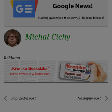
Michał Cichy
Reklama
Nawigacja
Poprzedni post
Następny post
Poprzedni
Nastę
wpisu
post
post