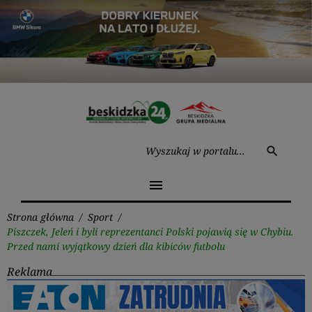
Przejdź
do
treści
Wysz
search
menu
Strona główna
/
Sport
/
Piszczek, Jeleń i byli reprezentanci Polski pojawią się w Chybiu.
Przed nami wyjątkowy dzień dla kibiców futbolu
Reklama