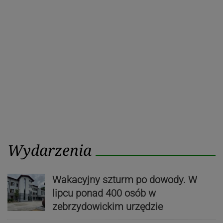
Poprzedni
Nastę
wpisu
post
post
Wydarzenia
Wakacyjny szturm po dowody. W
lipcu ponad 400 osób w
zebrzydowickim urzędzie