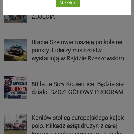
Akceptuje
Mistrzowie świata z MCK Żywiec!
ZDJĘCIA
Bracia Szejowie ruszają po kolejne
punkty. Liderzy mistrzostw
wystartują w Rajdzie Rzeszowskim
80-lecie Soły Kobiernice. Będzie się
działo! SZCZEGÓŁOWY PROGRAM
Kaniów stolicą europejskiego kajak
polo. Kilkadziesiąt drużyn z całej
Europy rywalizowało przez trzy dni