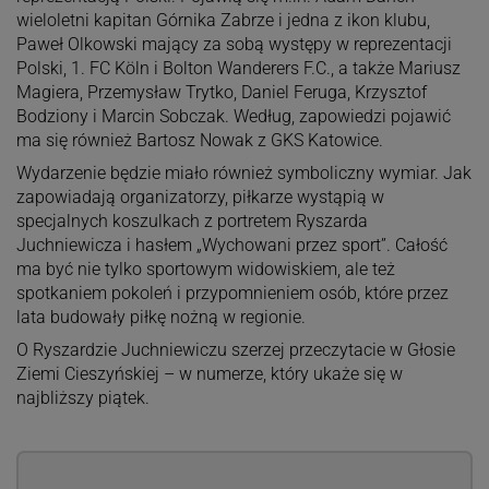
wieloletni kapitan
Górnika Zabrze
i jedna z ikon klubu,
Paweł Olkowski
mający za sobą występy w reprezentacji
Polski,
1. FC Köln
i
Bolton Wanderers F.C.
, a także
Mariusz
Magiera
,
Przemysław Trytko
,
Daniel Feruga
,
Krzysztof
Bodziony
i
Marcin Sobczak
. Według, zapowiedzi pojawić
ma się również
Bartosz Nowak
z
GKS Katowice
.
Wydarzenie będzie miało również symboliczny wymiar. Jak
zapowiadają organizatorzy, piłkarze wystąpią w
specjalnych koszulkach z portretem Ryszarda
Juchniewicza i hasłem „Wychowani przez sport”. Całość
ma być nie tylko sportowym widowiskiem, ale też
spotkaniem pokoleń i przypomnieniem osób, które przez
lata budowały piłkę nożną w regionie.
O Ryszardzie Juchniewiczu szerzej przeczytacie w Głosie
Ziemi Cieszyńskiej – w numerze, który ukaże się w
najbliższy piątek.