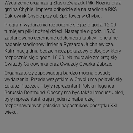
Wydarzenie organizują
Śląski Związek Piłki Nożnej
oraz
gmina Chybie. Impreza odbędzie się na stadionie RKS
Cukrownik Chybie przy ul. Sportowej w Chybiu.
Program wydarzenia rozpocznie się już o godz. 12.00
turniejem piłki nożnej dzieci. Następnie o godz. 15.30
zaplanowano ceremonię odsłonięcia tablicy i oficjalne
nadanie stadionowi imienia Ryszarda Juchniewicza.
Kulminacją dnia będzie mecz pokazowy oldbojów, który
rozpocznie się o godz. 16.00. Na murawie zmierzą się
Gwiazdy Cukrownika oraz Gwiazdy Gwarka Zabrze.
Organizatorzy zapowiadają bardzo mocną obsadę
wydarzenia. Przede wszystkim w Chybiu ma pojawić się
Łukasz Piszczek
– były reprezentant Polski i legenda
Borussia Dortmund
. Obecny ma być także
Ireneusz Jeleń
,
były reprezentant kraju i jeden z najbardziej
rozpoznawalnych polskich napastników początku XXI
wieku.