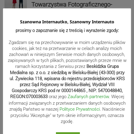
Towarzystwa Fotograficznego-
wernisaż wystawy| ZDJĘCIA
Szanowna Internautko, Szanowny Internauto
Reklama
prosimy o zapoznanie się z treścią i wyrażenie zgody:
Zgadzam się na przechowywanie w moim urządzeniu plików
cookies, jak też na przetwarzanie w celach analizy moich
zachowań w niniejszym Serwisie moich danych osobowych,
zapisywanych w tych plikach, pozostawianych przeze mnie w
ramach korzystania z Serwisu przez
Beskidzka Grupa
Medialna sp. z o.o. z siedzibą w Bielsku-Białej (43-300) przy
ul. Żywiecka 118, wpisana do rejestru przedsiębiorców KRS
przez Sąd Rejonowy w Bielsku-Białej, Wydział VIII
Gospodarczy KRS pod nr 0000144865 , NIP: 5470048840,
REGON:070003633
oraz jego
Zaufanych partnerów
. Więcej
informacji związanych z przetwarzaniem danych osobowych
znajdą Państwo w naszej
Polityce Prywatności
. Naciśniecie
przycisku "Akceptuje" w tym oknie informacyjnym, oznacza
Sport
zgodę.