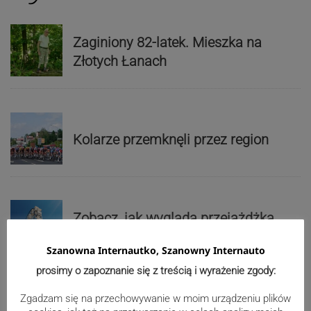
Zaginiony 82-latek. Mieszka na
Złotych Łanach
Kolarze przemknęli przez region
Zobacz, jak wygląda przejażdżka
Diabelskim Młynem! WIDEO
Szanowna Internautko, Szanowny Internauto
prosimy o zapoznanie się z treścią i wyrażenie zgody:
Znikają zabudowania dawnego,
Zgadzam się na przechowywanie w moim urządzeniu plików