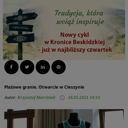
Facebook
Twitter
LinkedIn
Pinterest
Plażowe granie. Otwarcie w Cieszynie
Autor:
Krzysztof Marciniuk
18.05.2021 10:13
access_time