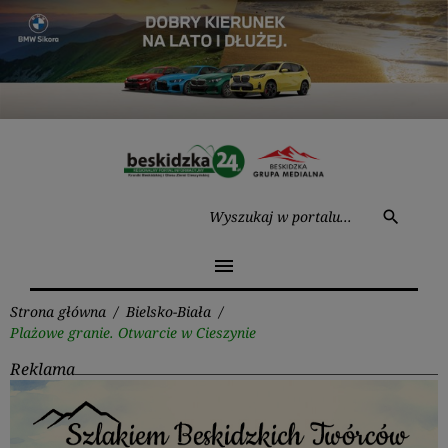
Przejdź
do
treści
Wysz
search
menu
Strona główna
/
Bielsko-Biała
/
Plażowe granie. Otwarcie w Cieszynie
Reklama