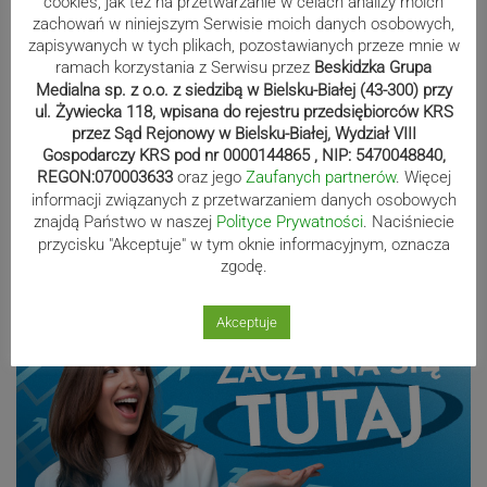
cookies, jak też na przetwarzanie w celach analizy moich
cieszyńskiego „Lasu”. Ruszyła
zachowań w niniejszym Serwisie moich danych osobowych,
rozbiórka poprzemysłowego terenu
zapisywanych w tych plikach, pozostawianych przeze mnie w
ramach korzystania z Serwisu przez
Beskidzka Grupa
Medialna sp. z o.o. z siedzibą w Bielsku-Białej (43-300) przy
ul. Żywiecka 118, wpisana do rejestru przedsiębiorców KRS
Niewidzialne klatki. Gdy nawyk staje
przez Sąd Rejonowy w Bielsku-Białej, Wydział VIII
się więzieniem umysłu
Gospodarczy KRS pod nr 0000144865 , NIP: 5470048840,
REGON:070003633
oraz jego
Zaufanych partnerów
. Więcej
informacji związanych z przetwarzaniem danych osobowych
znajdą Państwo w naszej
Polityce Prywatności
. Naciśniecie
przycisku "Akceptuje" w tym oknie informacyjnym, oznacza
Reklama
zgodę.
Akceptuje