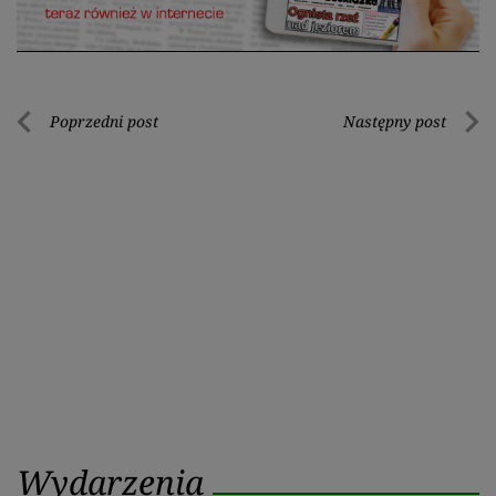
Nawigacja
Poprzedni post
Następny post
Poprzedni
Nastę
wpisu
post
post
Wydarzenia