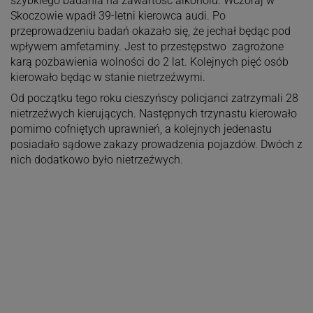
szybkiego badania na zawartość alkoholu. Wczoraj w
Skoczowie wpadł 39-letni kierowca audi. Po
przeprowadzeniu badań okazało się, że jechał będąc pod
wpływem amfetaminy. Jest to przestępstwo zagrożone
karą pozbawienia wolności do 2 lat. Kolejnych pięć osób
kierowało będąc w stanie nietrzeźwymi.
Od początku tego roku cieszyńscy policjanci zatrzymali 28
nietrzeźwych kierujących. Następnych trzynastu kierowało
pomimo cofniętych uprawnień, a kolejnych jedenastu
posiadało sądowe zakazy prowadzenia pojazdów. Dwóch z
nich dodatkowo było nietrzeźwych.