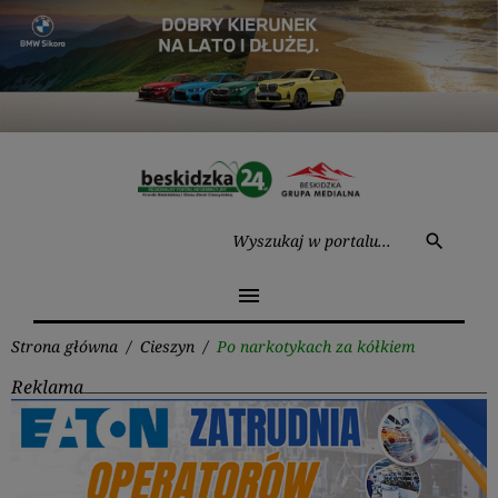
Przejdź
do
treści
Wysz
search
menu
Strona główna
/
Cieszyn
/
Po narkotykach za kółkiem
Reklama