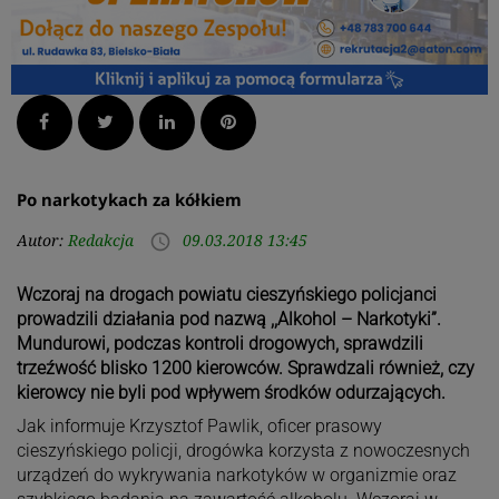
Facebook
Twitter
LinkedIn
Pinterest
Po narkotykach za kółkiem
Autor:
Redakcja
09.03.2018 13:45
access_time
Wczoraj na drogach powiatu cieszyńskiego policjanci
prowadzili działania pod nazwą ,,Alkohol – Narkotyki”.
Mundurowi, podczas kontroli drogowych, sprawdzili
trzeźwość blisko 1200 kierowców. Sprawdzali również, czy
kierowcy nie byli pod wpływem środków odurzających.
Jak informuje Krzysztof Pawlik, oficer prasowy
cieszyńskiego policji, drogówka korzysta z nowoczesnych
urządzeń do wykrywania narkotyków w organizmie oraz