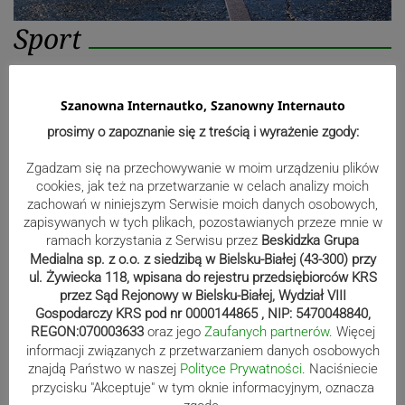
Sport
Mistrzowie świata z MCK Żywiec!
Szanowna Internautko, Szanowny Internauto
ZDJĘCIA
prosimy o zapoznanie się z treścią i wyrażenie zgody:
Zgadzam się na przechowywanie w moim urządzeniu plików
cookies, jak też na przetwarzanie w celach analizy moich
Bracia Szejowie ruszają po kolejne
zachowań w niniejszym Serwisie moich danych osobowych,
zapisywanych w tych plikach, pozostawianych przeze mnie w
punkty. Liderzy mistrzostw
ramach korzystania z Serwisu przez
Beskidzka Grupa
wystartują w Rajdzie Rzeszowskim
Medialna sp. z o.o. z siedzibą w Bielsku-Białej (43-300) przy
ul. Żywiecka 118, wpisana do rejestru przedsiębiorców KRS
przez Sąd Rejonowy w Bielsku-Białej, Wydział VIII
Gospodarczy KRS pod nr 0000144865 , NIP: 5470048840,
80-lecie Soły Kobiernice. Będzie się
REGON:070003633
oraz jego
Zaufanych partnerów
. Więcej
informacji związanych z przetwarzaniem danych osobowych
działo! SZCZEGÓŁOWY PROGRAM
znajdą Państwo w naszej
Polityce Prywatności
. Naciśniecie
przycisku "Akceptuje" w tym oknie informacyjnym, oznacza