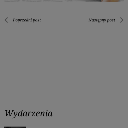
Nawigacja
Poprzedni post
Następny post
Poprzedni
Nastę
wpisu
post
post
Wydarzenia