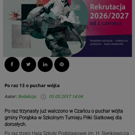
Facebook
Twitter
LinkedIn
Pinterest
Po raz 13 o puchar wójta
Autor:
Redakcja
05.03.2017 14:04
access_time
Po raz trzynasty już walczono w Czańcu o puchar wójta
gminy Porąbka w Szkolnym Turnieju Piłki Siatkowej dla
dorosłych.
Po raz trzeci Hala Szkoły Podstawowej im. H. Sienkiewicza