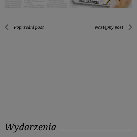
Nawigacja
Poprzedni post
Następny post
Poprzedni
Nastę
wpisu
post
post
Wydarzenia