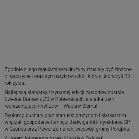
Zgodnie z jego regulaminem drużyny musiały być złożone
z nauczycieli oraz sympatyków szkół, którzy ukończyli 23
rok życia.
Najlepszą siatkarką trzynastej edycji zawodów została
Ewelina Drabek z ZS w Kobiernicach, a siatkarzem
reprezentujący mistrzów – Wacław Sternal.
Dyplomy, puchary oraz statuetki drużynom i siatkarzom
wręczali gospodarze turnieju: Jadwiga Kliś, dyrektorka SP
w Czańcu oraz Paweł Zemanek, wicewójt gminy Porąbka.
Autorem fotoreportażu jest Mirosław Galczak