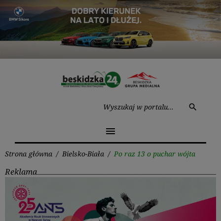
Przejdź
do
treści
Wysz
search
menu
Strona główna
/
Bielsko-Biała
/
Po raz 13 o puchar wójta
Reklama