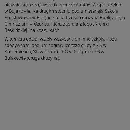
okazała się szczęśliwa dla reprezentantów Zespołu Szkół
w Bujakowie. Na drugim stopniu podium stanęła Szkoła
Podstawowa w Porąbce, a na trzecim drużyna Publicznego
Gimnazjum w Czańcu, która zagrała z logo „Kroniki
Beskidzkiej” na koszulkach.
W turnieju udział wzięły wszystkie gminne szkoły. Poza
zdobywcami podium zagrały jeszcze ekipy z ZS w
Kobiernicach, SP w Czańcu, PG w Porąbce i ZS w
Bujakowie (druga drużyna).