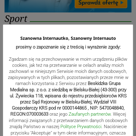
Sport
Szanowna Internautko, Szanowny Internauto
Mistrzowie świata z MCK Żywiec!
prosimy o zapoznanie się z treścią i wyrażenie zgody:
ZDJĘCIA
Zgadzam się na przechowywanie w moim urządzeniu plików
cookies, jak też na przetwarzanie w celach analizy moich
zachowań w niniejszym Serwisie moich danych osobowych,
Bracia Szejowie ruszają po kolejne
zapisywanych w tych plikach, pozostawianych przeze mnie w
punkty. Liderzy mistrzostw
ramach korzystania z Serwisu przez
Beskidzka Grupa
Medialna sp. z o.o. z siedzibą w Bielsku-Białej (43-300) przy
wystartują w Rajdzie Rzeszowskim
ul. Żywiecka 118, wpisana do rejestru przedsiębiorców KRS
przez Sąd Rejonowy w Bielsku-Białej, Wydział VIII
Gospodarczy KRS pod nr 0000144865 , NIP: 5470048840,
REGON:070003633
oraz jego
Zaufanych partnerów
. Więcej
80-lecie Soły Kobiernice. Będzie się
informacji związanych z przetwarzaniem danych osobowych
działo! SZCZEGÓŁOWY PROGRAM
znajdą Państwo w naszej
Polityce Prywatności
. Naciśniecie
przycisku "Akceptuje" w tym oknie informacyjnym, oznacza