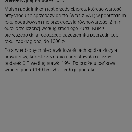
preferencyjnej 9% stawki CIT.
Małym podatnikiem jest przedsiębiorca, którego wartość
przychodu ze sprzedaży brutto (wraz z VAT) w poprzednim
roku podatkowym nie przekroczyła równowartości 2 mln
euro, przeliczonej według średniego kursu NBP z
pierwszego dnia roboczego października poprzedniego
roku, zaokrąglonej do 1000 zł.
Po stwierdzonych nieprawidłowościach spółka złożyła
prawidłową korektę zeznania i uregulowała należny
podatek CIT według stawki 19%. Do budżetu państwa
wróciło ponad 140 tys. zł zaległego podatku.