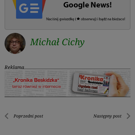
Michał Cichy
Reklama
Nawigacja
Poprzedni post
Następny post
Poprzedni
Nastę
wpisu
post
post