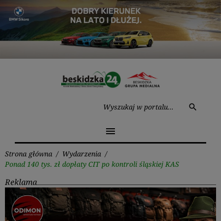
Przejdź
do
treści
Wysz
search
menu
Strona główna
/
Wydarzenia
/
Ponad 140 tys. zł dopłaty CIT po kontroli śląskiej KAS
Reklama