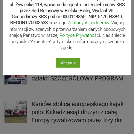
ZDJĘCIA
ul. Żywiecka 118, wpisana do rejestru przedsiębiorców KRS
przez Sąd Rejonowy w Bielsku-Białej, Wydział VIII
Gospodarczy KRS pod nr 0000144865 , NIP: 5470048840,
REGON:070003633
oraz jego
Zaufanych partnerów
. Więcej
Bracia Szejowie ruszają po kolejne
informacji związanych z przetwarzaniem danych osobowych
znajdą Państwo w naszej
Polityce Prywatności
. Naciśniecie
punkty. Liderzy mistrzostw
przycisku "Akceptuje" w tym oknie informacyjnym, oznacza
wystartują w Rajdzie Rzeszowskim
zgodę.
Akceptuje
80-lecie Soły Kobiernice. Będzie się
działo! SZCZEGÓŁOWY PROGRAM
Kaniów stolicą europejskiego kajak
polo. Kilkadziesiąt drużyn z całej
Europy rywalizowało przez trzy dni