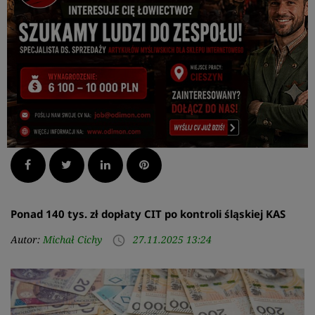
Facebook
Twitter
LinkedIn
Pinterest
Ponad 140 tys. zł dopłaty CIT po kontroli śląskiej KAS
Autor:
Michał Cichy
27.11.2025 13:24
access_time