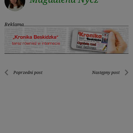
Reklama
Nawigacja
Poprzedni post
Następny post
Poprzedni
Nastę
wpisu
post
post