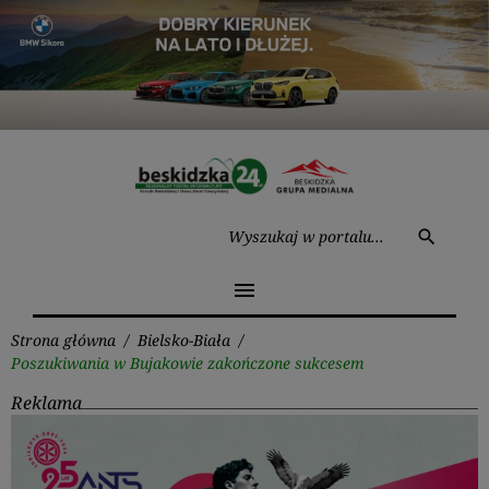
Przejdź
do
treści
Wysz
search
menu
Strona główna
/
Bielsko-Biała
/
Poszukiwania w Bujakowie zakończone sukcesem
Reklama