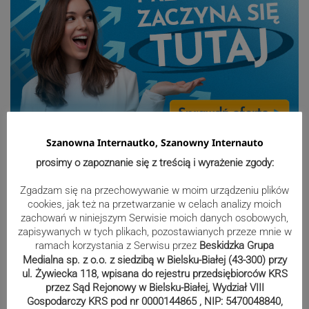
Sport
Szanowna Internautko, Szanowny Internauto
prosimy o zapoznanie się z treścią i wyrażenie zgody:
Beniaminek ze spadkowiczem na
Zgadzam się na przechowywanie w moim urządzeniu plików
cookies, jak też na przetwarzanie w celach analizy moich
remis. Podbeskidzie – Lechia 2:2 |
zachowań w niniejszym Serwisie moich danych osobowych,
ZDJĘCIA
zapisywanych w tych plikach, pozostawianych przeze mnie w
ramach korzystania z Serwisu przez
Beskidzka Grupa
Medialna sp. z o.o. z siedzibą w Bielsku-Białej (43-300) przy
ul. Żywiecka 118, wpisana do rejestru przedsiębiorców KRS
Biało-zieloni nadal niepokonani.
przez Sąd Rejonowy w Bielsku-Białej, Wydział VIII
Gospodarczy KRS pod nr 0000144865 , NIP: 5470048840,
Rekord – Stal 3:1 | ZDJĘCIA