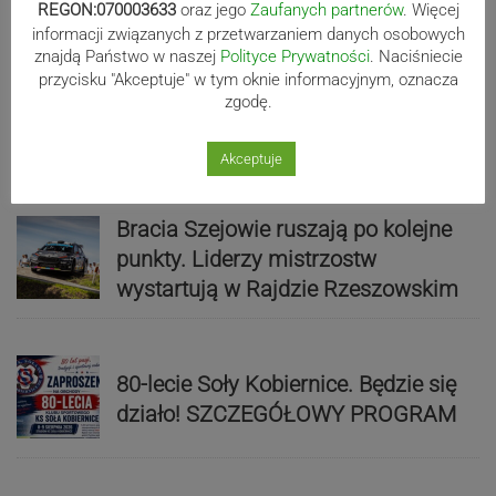
REGON:070003633
oraz jego
Zaufanych partnerów
. Więcej
informacji związanych z przetwarzaniem danych osobowych
znajdą Państwo w naszej
Polityce Prywatności
. Naciśniecie
przycisku "Akceptuje" w tym oknie informacyjnym, oznacza
Mistrzowie świata z MCK Żywiec!
zgodę.
ZDJĘCIA
Akceptuje
Bracia Szejowie ruszają po kolejne
punkty. Liderzy mistrzostw
wystartują w Rajdzie Rzeszowskim
80-lecie Soły Kobiernice. Będzie się
działo! SZCZEGÓŁOWY PROGRAM