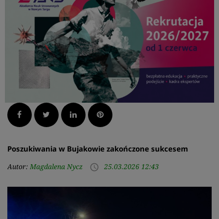
Facebook
Twitter
LinkedIn
Pinterest
Poszukiwania w Bujakowie zakończone sukcesem
Autor:
Magdalena Nycz
25.03.2026 12:43
access_time