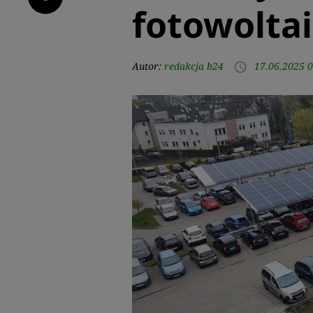
fotowolta
Autor:
redakcja b24
17.06.2025 0
access_time