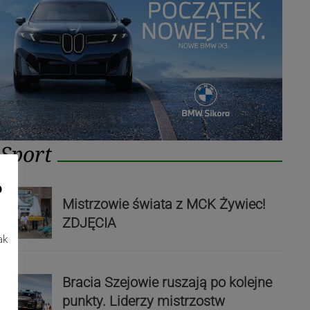
Sport
o
Mistrzowie świata z MCK Żywiec!
ZDJĘCIA
ak
Bracia Szejowie ruszają po kolejne
punkty. Liderzy mistrzostw