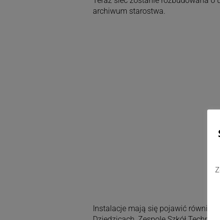
Teraz sieć zostanie rozbudowana o
archiwum starostwa.
Z
Instalacje mają się pojawić równie
Dziedzicach, Zespole Szkół Technicz