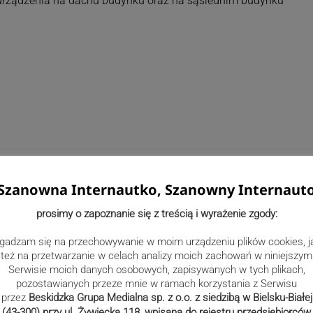
 urządzenia na dachu budynku oraz na sąsiednim budynku
Szanowna Internautko, Szanowny Internaut
prosimy o zapoznanie się z treścią i wyrażenie zgody:
gadzam się na przechowywanie w moim urządzeniu plików cookies, j
też na przetwarzanie w celach analizy moich zachowań w niniejszym
Serwisie moich danych osobowych, zapisywanych w tych plikach,
pozostawianych przeze mnie w ramach korzystania z Serwisu
ż m.in. w Liceum Ogólnokształcącym w Czechowicach-
przez
Beskidzka Grupa Medialna sp. z o.o. z siedzibą w Bielsku-Białej
nych i Licealnych w Czechowicach-Dziedzicach, czy Bielskim
(43-300) przy ul. Żywiecka 118, wpisana do rejestru przedsiębiorców