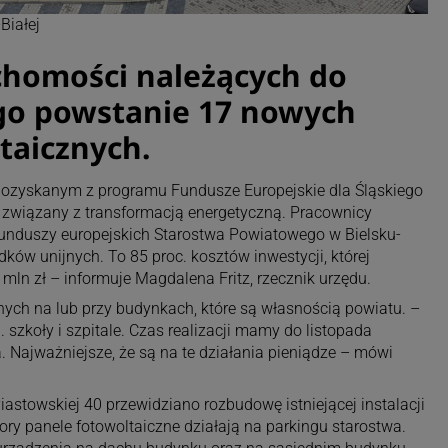
Białej
chomości należących do
go powstanie 17 nowych
ltaicznych.
m pozyskanym z programu Fundusze Europejskie dla Śląskiego
t związany z transformacją energetyczną. Pracownicy
unduszy europejskich Starostwa Powiatowego w Bielsku-
dków unijnych. To 85 proc. kosztów inwestycji, której
mln zł – informuje Magdalena Fritz, rzecznik urzędu.
znych na lub przy budynkach, które są własnością powiatu. –
. szkoły i szpitale. Czas realizacji mamy do listopada
a. Najważniejsze, że są na te działania pieniądze – mówi
Piastowskiej 40 przewidziano rozbudowę istniejącej instalacji
pory panele fotowoltaiczne działają na parkingu starostwa.