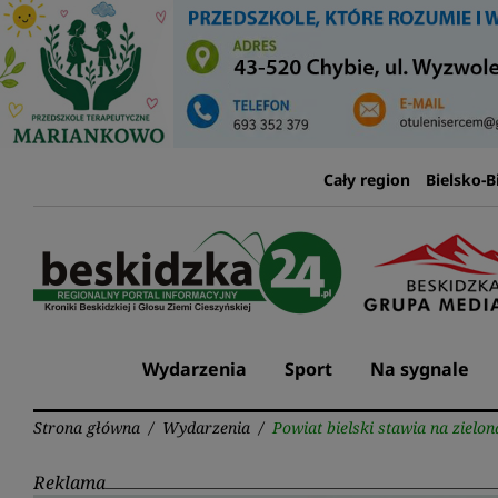
Przejdź
do
treści
Cały region
Bielsko-B
Wydarzenia
Sport
Na sygnale
Strona główna
/
Wydarzenia
/
Powiat bielski stawia na zielo
Reklama