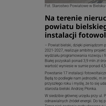
Fot. Starostwo Powiatowe w Bielsku-
Na terenie nieru
powiatu bielskie
instalacji fotowo
– Powiat bielski, dzięki pieniądzo
2021-2027, realizuje ambitny projek
wydziału programowania rozwoju i f
Białej pozyskali ponad 3,9 mln zł śro
wartość wyniesie w sumie ponad 4,5 
Powstanie 17 instalacji fotowoltaic
Będą to podległe nam jednostki, m.in
przyszłego roku i myślę, że to się ud
starosta bielski Andrzej Płonka.
W siedzibie głównej urzędu przy ul. 
odnawialnych źródeł energii. Do tej 