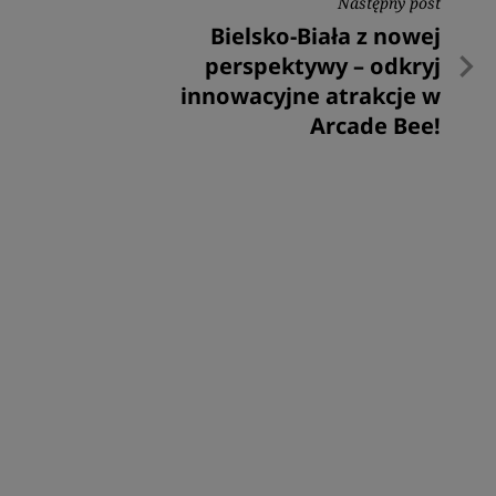
Następny post
Następny
Bielsko-Biała z nowej
post
perspektywy – odkryj
innowacyjne atrakcje w
Arcade Bee!