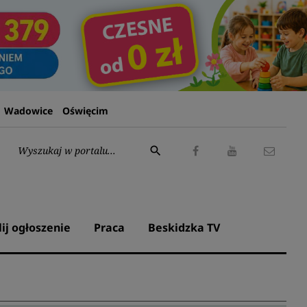
Wadowice
Oświęcim
Wyszukaj:
search
Facebook
Youtube
Kontak
lij ogłoszenie
Praca
Beskidzka TV