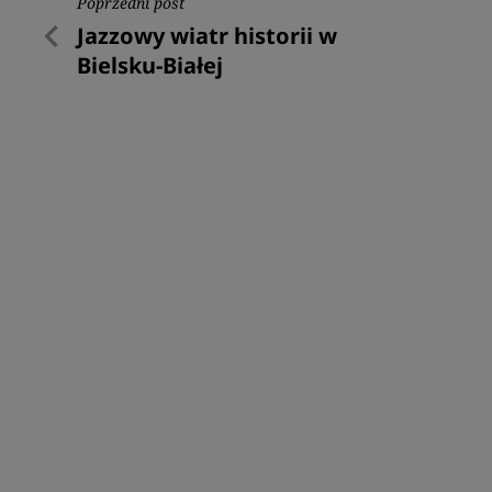
Nawigacja
Poprzedni post
Poprzedni
Jazzowy wiatr historii w
wpisu
post
Bielsku-Białej