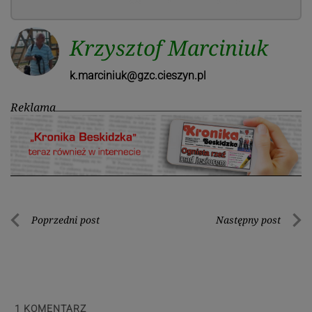
Krzysztof Marciniuk
k.marciniuk@gzc.cieszyn.pl
Reklama
Nawigacja
Poprzedni post
Następny post
Poprzedni
Nastę
wpisu
post
post
1
KOMENTARZ