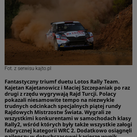
Fot. z serwisu kajto.pl
Fantastyczny triumf duetu Lotos Rally Team.
Kajetan Kajetanowicz i Maciej Szczepaniak po raz
drugi z rzędu wygrywają Rajd Turcji. Polacy
pokazali niesamowite tempo na niezwykle
trudnych odcinkach specjalnych piątej rundy
Rajdowych Mistrzostw Świata. Wygrali ze
wszystkimi konkurentami w samochodach klasy
Rally2, wśród których były także wszystkie załogi
fabrycznej kategorii WRC 2. Dodatkowo osiągnęli
najlepszy w dotychczasowej karierze wynik,