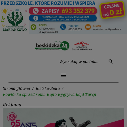
Przejdź
do
treści
Wysz
search
menu
Strona główna
/
Bielsko-Biała
/
Powtórka sprzed roku. Kajto wygrywa Rajd Turcji
Reklama