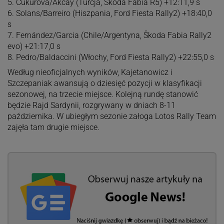
5. Cukurova/Akcay (Turcja, Škoda Fabia R5) +12:11,9 s
6. Solans/Barreiro (Hiszpania, Ford Fiesta Rally2) +18:40,0
s
7. Fernández/Garcia (Chile/Argentyna, Škoda Fabia Rally2
evo) +21:17,0 s
8. Pedro/Baldaccini (Włochy, Ford Fiesta Rally2) +22:55,0 s
Według nieoficjalnych wyników, Kajetanowicz i
Szczepaniak awansują o dziesięć pozycji w klasyfikacji
sezonowej, na trzecie miejsce. Kolejną rundę stanowić
będzie Rajd Sardynii, rozgrywany w dniach 8-11
października. W ubiegłym sezonie załoga Lotos Rally Team
zajęła tam drugie miejsce.