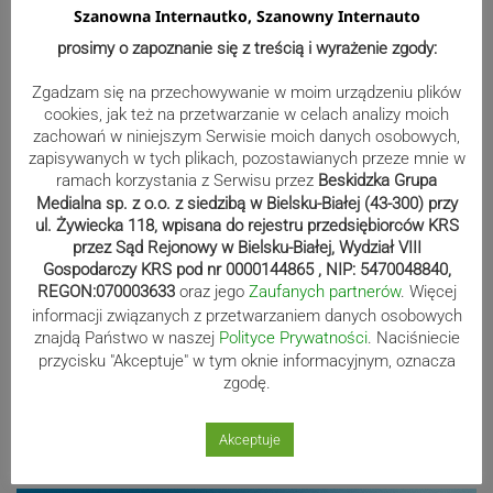
Szanowna Internautko, Szanowny Internauto
prosimy o zapoznanie się z treścią i wyrażenie zgody:
Przestępstwo na tle seksualnym w
fałszywej taksówce. 49-latek
Zgadzam się na przechowywanie w moim urządzeniu plików
cookies, jak też na przetwarzanie w celach analizy moich
oskarżony
zachowań w niniejszym Serwisie moich danych osobowych,
zapisywanych w tych plikach, pozostawianych przeze mnie w
ramach korzystania z Serwisu przez
Beskidzka Grupa
Medialna sp. z o.o. z siedzibą w Bielsku-Białej (43-300) przy
Ten alarm postawił na nogi sporą
ul. Żywiecka 118, wpisana do rejestru przedsiębiorców KRS
część mieszkańców. Co to było?
przez Sąd Rejonowy w Bielsku-Białej, Wydział VIII
Gospodarczy KRS pod nr 0000144865 , NIP: 5470048840,
REGON:070003633
oraz jego
Zaufanych partnerów
. Więcej
informacji związanych z przetwarzaniem danych osobowych
znajdą Państwo w naszej
Polityce Prywatności
. Naciśniecie
Burze, wiatr, lokalnie grad. Służby
przycisku "Akceptuje" w tym oknie informacyjnym, oznacza
zgodę.
wydały ostrzeżenia
Akceptuje
Reklama