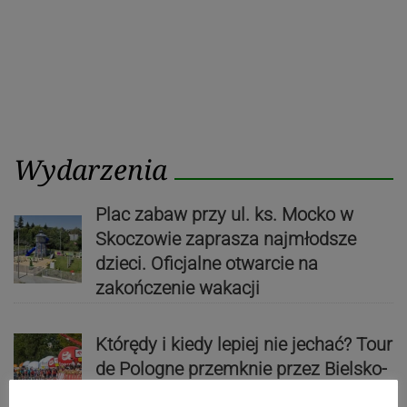
Wydarzenia
Plac zabaw przy ul. ks. Mocko w
Skoczowie zaprasza najmłodsze
dzieci. Oficjalne otwarcie na
zakończenie wakacji
Którędy i kiedy lepiej nie jechać? Tour
de Pologne przemknie przez Bielsko-
Białą