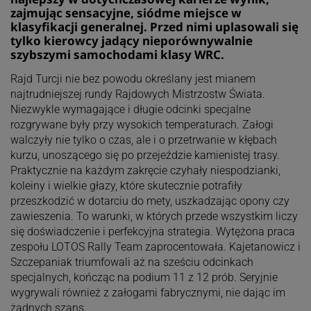
zajmując sensacyjne, siódme miejsce w
klasyfikacji generalnej. Przed nimi uplasowali się
tylko kierowcy jadący nieporównywalnie
szybszymi samochodami klasy WRC.
Rajd Turcji nie bez powodu określany jest mianem
najtrudniejszej rundy Rajdowych Mistrzostw Świata.
Niezwykle wymagające i długie odcinki specjalne
rozgrywane były przy wysokich temperaturach. Załogi
walczyły nie tylko o czas, ale i o przetrwanie w kłębach
kurzu, unoszącego się po przejeździe kamienistej trasy.
Praktycznie na każdym zakręcie czyhały niespodzianki,
koleiny i wielkie głazy, które skutecznie potrafiły
przeszkodzić w dotarciu do mety, uszkadzając opony czy
zawieszenia. To warunki, w których przede wszystkim liczy
się doświadczenie i perfekcyjna strategia. Wytężona praca
zespołu LOTOS Rally Team zaprocentowała. Kajetanowicz i
Szczepaniak triumfowali aż na sześciu odcinkach
specjalnych, kończąc na podium 11 z 12 prób. Seryjnie
wygrywali również z załogami fabrycznymi, nie dając im
żadnych szans.