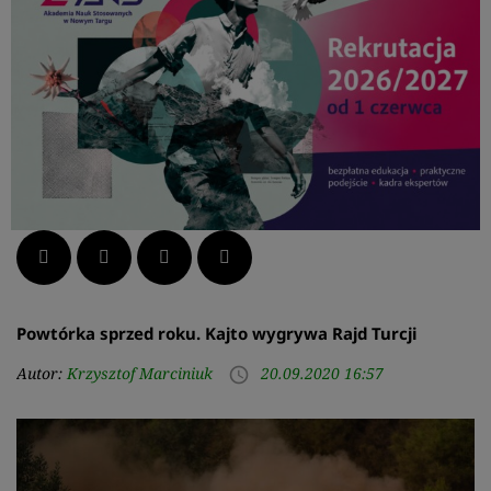
Facebook
Twitter
LinkedIn
Pinterest
Powtórka sprzed roku. Kajto wygrywa Rajd Turcji
Autor:
Krzysztof Marciniuk
20.09.2020 16:57
access_time