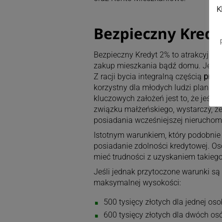
K
Bezpieczny Kred
Bezpieczny Kredyt 2% to atrakcyjny
zakup mieszkania bądź domu. Jest o
Z racji bycia integralną częścią
prog
korzystny dla młodych ludzi planują
kluczowych założeń jest to, że jeśli
związku małżeńskiego, wystarczy, że 
posiadania wcześniejszej nieruchom
Istotnym warunkiem, który podobnie 
posiadanie zdolności kredytowej. O
mieć trudności z uzyskaniem takieg
Jeśli jednak przytoczone warunki są
maksymalnej wysokości:
500 tysięcy złotych dla jednej oso
600 tysięcy złotych dla dwóch o