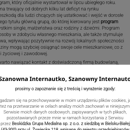
am, który oficjalnie wystartował w lipcu ubiegłego roku.
a trwający od dobrych kilku lat deficyt na rynku
szkodą dla ludzi chcących się ustatkować i wejść w dorosłe
ego tytułu główną grupą, do której kierowany jest
program
ystkim single, małżeństwa oraz rodziny z dziećmi. Program
 osoby w zdobyciu własnego mieszkania, ale także stymuluje
wa, wpływając pozytywnie na rozwój lokalnych społeczności
dziny mogą szybciej osiągnąć swoje cele mieszkaniowe, co z
cji życiowej i zawodowej.
warto nawiązać kontakt z doświadczoną firmą budowlaną,
kończeniowych. W takim wypadku niezastąpione będą usługi
Szanowna Internautko, Szanowny Internaut
prosimy o zapoznanie się z treścią i wyrażenie zgody:
a się Program Pierwsze
gadzam się na przechowywanie w moim urządzeniu plików cookies, j
też na przetwarzanie w celach analizy moich zachowań w niniejszym
Serwisie moich danych osobowych, zapisywanych w tych plikach,
pozostawianych przeze mnie w ramach korzystania z Serwisu
nie
wchodzą dwa elementy, którymi są Bezpieczny kredyt 2%
przez
Beskidzka Grupa Medialna sp. z o.o. z siedzibą w Bielsku-Białej
(43-300) przy ul. Żywiecka 118, wpisana do rejestru przedsiębiorców