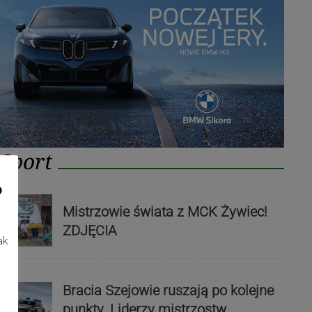
Sport
o
Mistrzowie świata z MCK Żywiec!
ZDJĘCIA
ak
Bracia Szejowie ruszają po kolejne
punkty. Liderzy mistrzostw