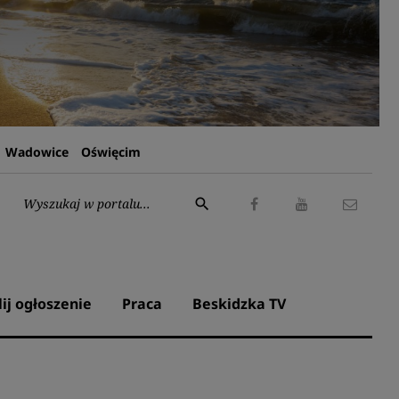
Wadowice
Oświęcim
Wyszukaj:
search
Facebook
Youtube
Kontak
lij ogłoszenie
Praca
Beskidzka TV