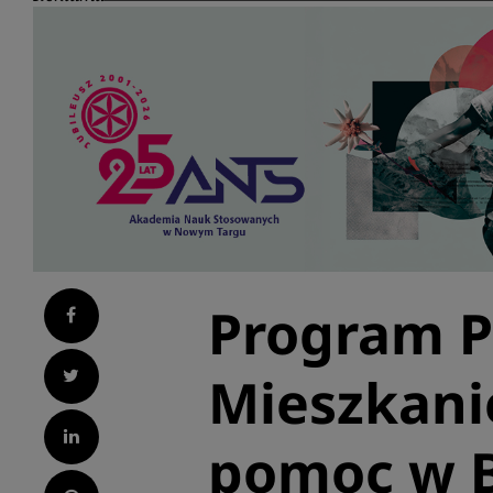
Program P
Facebook
Twitter
Mieszkanie
LinkedIn
pomoc w B