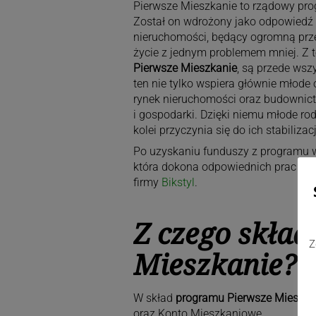
Pierwsze Mieszkanie to rządowy progr
Został on wdrożony jako odpowiedź n
nieruchomości, będący ogromną prze
życie z jednym problemem mniej. Z t
Pierwsze Mieszkanie
, są przede wsz
ten nie tylko wspiera głównie młode
rynek nieruchomości oraz budownict
i gospodarki. Dzięki niemu młode ro
kolei przyczynia się do ich stabiliza
Po uzyskaniu funduszy z programu 
która dokona odpowiednich prac wy
firmy
Bikstyl
.
Z czego skład
Z
Mieszkanie?
W skład
programu Pierwsze Mieszka
oraz Konto Mieszkaniowe.