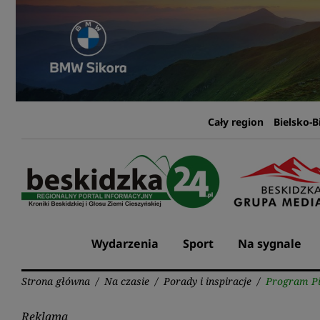
Przejdź
do
treści
Cały region
Bielsko-B
Wydarzenia
Sport
Na sygnale
Strona główna
/
Na czasie
/
Porady i inspiracje
/
Program Pi
Reklama