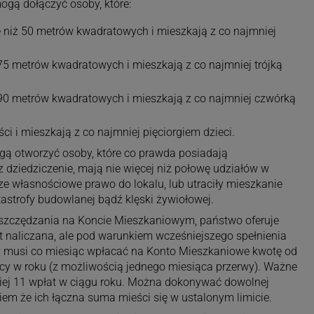
gą dołączyć osoby, które:
 niż 50 metrów kwadratowych i mieszkają z co najmniej
75 metrów kwadratowych i mieszkają z co najmniej trójką
 90 metrów kwadratowych i mieszkają z co najmniej czwórką
i i mieszkają z co najmniej pięciorgiem dzieci.
 otworzyć osoby, które co prawda posiadają
z dziedziczenie, mają nie więcej niż połowę udziałów w
ze własnościowe prawo do lokalu, lub utraciły mieszkanie
astrofy budowlanej bądź klęski żywiołowej.
szczędzania na Koncie Mieszkaniowym, państwo oferuje
t naliczana, ale pod warunkiem wcześniejszego spełnienia
cy musi co miesiąc wpłacać na Konto Mieszkaniowe kwotę od
ęcy w roku (z możliwością jednego miesiąca przerwy). Ważne
niej 11 wpłat w ciągu roku. Można dokonywać dowolnej
iem że ich łączna suma mieści się w ustalonym limicie.