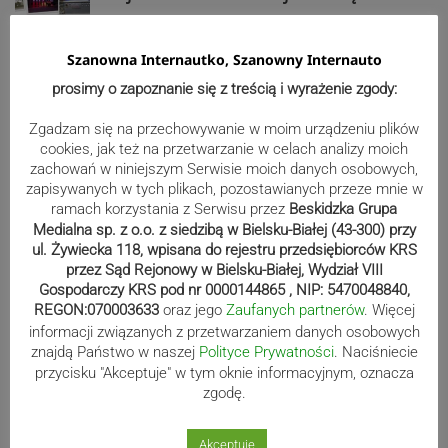
Szanowna Internautko, Szanowny Internauto
Reklama
prosimy o zapoznanie się z treścią i wyrażenie zgody:
Zgadzam się na przechowywanie w moim urządzeniu plików
cookies, jak też na przetwarzanie w celach analizy moich
zachowań w niniejszym Serwisie moich danych osobowych,
zapisywanych w tych plikach, pozostawianych przeze mnie w
ramach korzystania z Serwisu przez
Beskidzka Grupa
Medialna sp. z o.o. z siedzibą w Bielsku-Białej (43-300) przy
ul. Żywiecka 118, wpisana do rejestru przedsiębiorców KRS
przez Sąd Rejonowy w Bielsku-Białej, Wydział VIII
Gospodarczy KRS pod nr 0000144865 , NIP: 5470048840,
REGON:070003633
oraz jego
Zaufanych partnerów
. Więcej
informacji związanych z przetwarzaniem danych osobowych
znajdą Państwo w naszej
Polityce Prywatności
. Naciśniecie
Sport
przycisku "Akceptuje" w tym oknie informacyjnym, oznacza
zgodę.
Akceptuje