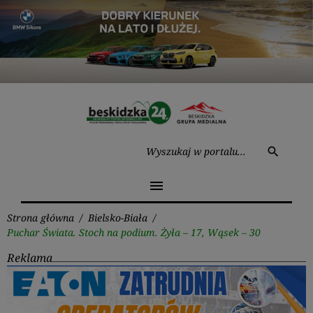
Przejdź
do
treści
Wysz
search
menu
Strona główna
/
Bielsko-Biała
/
Puchar Świata. Stoch na podium. Żyła – 17, Wąsek – 30
Reklama