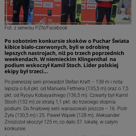
Fot. z serwisu PZN/Facebook
Po sobotnim konkursie skoków o Puchar Świata
kibice biało-czerwonych, byli w odrobinę
lepszych nastrojach, niż po trzech poprzednich
weekendach. W niemieckim Klingenthal na
podium wskoczył Kamil Stoch. Lider polskiej
ekipy był trzeci…
Po pierwszej serii prowadził Stefan Kraft – 138 m i nota
lepsza o 6,4 pkt. od Manuela Fettnera (135,5 m) oraz o 7,5
pkt. od Ryoyu Kobayashiego (136,5 m). Czwarty był Kamil
Stoch (132 m) ze stratą 1,1 pkt. do trzeciego stopnia
podium. Do finałowej serii wanasowali jeszcze – 16. Piotr
Żyła (130,5 m) i 25. Paweł Wąsek (128 m). Aleksander
Zniszczoł skoczył 125 m, co dało 37. lokatę. w całym
konkursie.