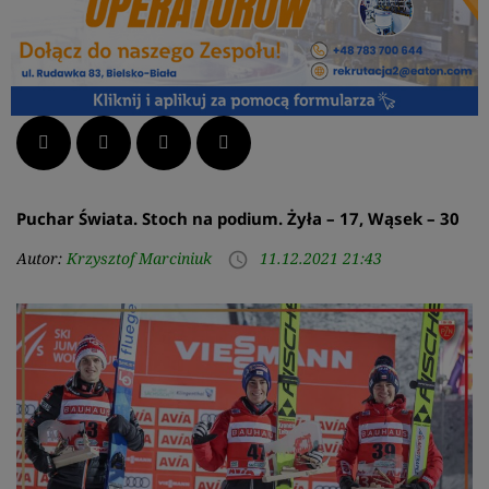
Facebook
Twitter
LinkedIn
Pinterest
Puchar Świata. Stoch na podium. Żyła – 17, Wąsek – 30
Autor:
Krzysztof Marciniuk
11.12.2021 21:43
access_time