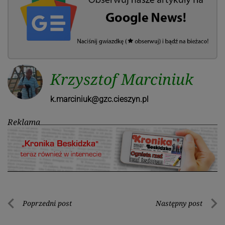
Krzysztof Marciniuk
k.marciniuk@gzc.cieszyn.pl
Reklama
Nawigacja
Poprzedni post
Następny post
Poprzedni
Nastę
wpisu