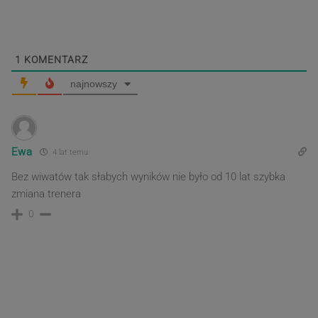
post
post
1
KOMENTARZ
najnowszy
Ewa
4 lat temu
Bez wiwatów tak słabych wyników nie było od 10 lat szybka
zmiana trenera
0