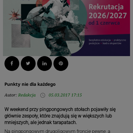
Facebook
Twitter
LinkedIn
Pinterest
Punkty nie dla każdego
Autor:
Redakcja
05.03.2017 17:15
access_time
W weekend przy pingpongowych stołach pojawiły się
głównie zespoły, które znajdują się w większych lub
mniejszych, ale jednak tarapatach.
Na pingpongowym drugoligowym froncie pewne, a