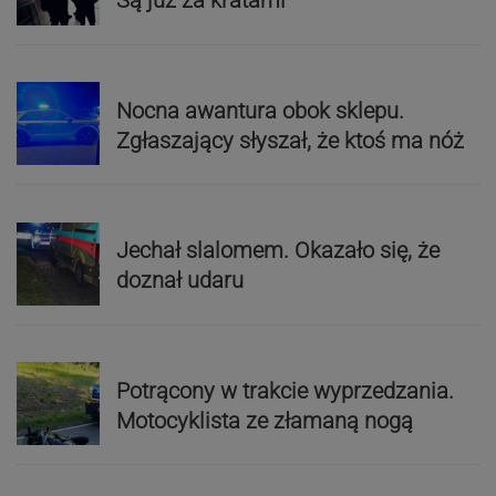
Są już za kratami
Nocna awantura obok sklepu.
Zgłaszający słyszał, że ktoś ma nóż
Jechał slalomem. Okazało się, że
doznał udaru
Potrącony w trakcie wyprzedzania.
Motocyklista ze złamaną nogą