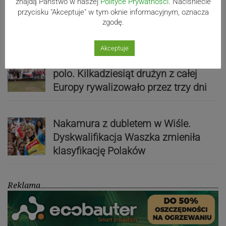
znajdą Państwo w naszej
80-lecie Soły Kobiernice. Będzie się
Polityce Prywatności
. Naciśniecie
przycisku "Akceptuje" w tym oknie informacyjnym, oznacza
działo! SZCZEGÓŁOWY PROGRAM
zgodę.
Akceptuje
Kaniów stolicą europejskiego kajak
polo. Kilkadziesiąt drużyn z całej
Europy rywalizowało przez trzy dni
Nakamura z dubletem w Wiśle.
Dyskwalifikacja Waszka zmieniła
klasyfikację Polaków
Reklama