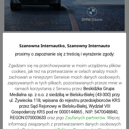
Sport
Szanowna Internautko, Szanowny Internauto
prosimy o zapoznanie się z treścią i wyrażenie zgody:
Mistrzowie świata z MCK Żywiec!
ZDJĘCIA
Zgadzam się na przechowywanie w moim urządzeniu plików
cookies, jak też na przetwarzanie w celach analizy moich
zachowań w niniejszym Serwisie moich danych osobowych,
zapisywanych w tych plikach, pozostawianych przeze mnie w
ramach korzystania z Serwisu przez
Beskidzka Grupa
Bracia Szejowie ruszają po kolejne
Medialna sp. z o.o. z siedzibą w Bielsku-Białej (43-300) przy
punkty. Liderzy mistrzostw
ul. Żywiecka 118, wpisana do rejestru przedsiębiorców KRS
wystartują w Rajdzie Rzeszowskim
przez Sąd Rejonowy w Bielsku-Białej, Wydział VIII
Gospodarczy KRS pod nr 0000144865 , NIP: 5470048840,
REGON:070003633
oraz jego
Zaufanych partnerów
. Więcej
informacji związanych z przetwarzaniem danych osobowych