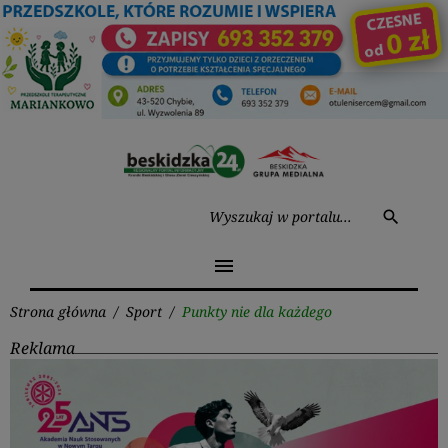
Przejdź
do
treści
Wysz
search
menu
Strona główna
/
Sport
/
Punkty nie dla każdego
Reklama