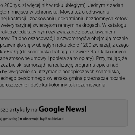
(o 200 tys. zł więcej niż w roku ubiegłym). Jednym z zadań
ętom miejsca w schronisku. Mowa też o odławianiu
yjnej kastracji i znakowaniu, dokarmianiu bezdomnych kotów
 weterynaryjnej zwierzętom rannym na drogach. W katalogu
harakterze edukacyjnym czy związane z poszukiwaniem
kotów. Trudno oszacować, ile czworonogów obejmują rocznie
l przewinęło się w ubiegłym roku około 1200 zwierząt, z czego
a-Białej (do schroniska trafiają też zwierzęta z kilku innych
ne stosowne umowy i pobiera za to opłaty). Przyjmując, że
zez bielski samorząd na realizację programu opieki nad
y wyłącznie na utrzymanie podopiecznych schroniska,
e jednego bezdomnego zwierzaka gmina przeznacza rocznie
e uproszczenie i dość karkołomny tok rozumowania.