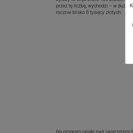
przez tę liczbę, wychodzi – w duży
K
rocznie blisko 8 tysięcy złotych.
Na program opieki nad zwierzętami