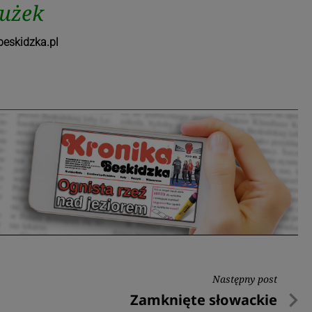
łużek
eskidzka.pl
Następny post
Następny
Zamknięte słowackie