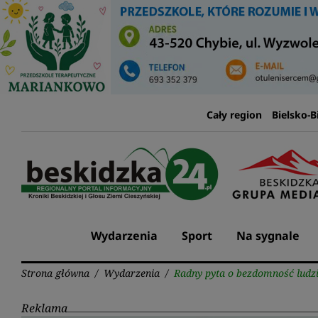
Przejdź
do
treści
Cały region
Bielsko-B
Wydarzenia
Sport
Na sygnale
Strona główna
/
Wydarzenia
/
Radny pyta o bezdomność ludzi
Reklama