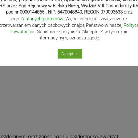
m przybliżeniu – iż na jedną osobę bezdomną samorząd daje
RS przez Sąd Rejonowy w Bielsku-Białej, Wydział VIII Gospodarczy K
pod nr 0000144865 , NIP: 5470048840, REGON:070003633
oraz
jego
Zaufanych partnerów
. Więcej informacji związanych z
przetwarzaniem danych osobowych znajdą Państwo w naszej
Polityc
Prywatności
. Naciśniecie przycisku "Akceptuje" w tym oknie
informacyjnym, oznacza zgodę.
Akceptuje
 bezdomnymi oraz zapobieganiu bezdomności zwierząt