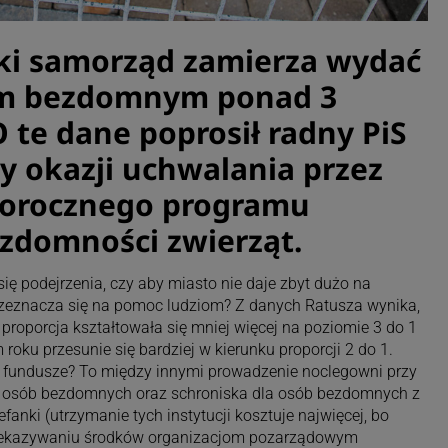
ki samorząd zamierza wydać
m bezdomnym ponad 3
O te dane poprosił radny PiS
y okazji uchwalania przez
gorocznego programu
zdomności zwierząt.
ię podejrzenia, czy aby miasto nie daje zbyt dużo na
rzeznacza się na pomoc ludziom? Z danych Ratusza wynika,
proporcja kształtowała się mniej więcej na poziomie 3 do 1
oku przesunie się bardziej w kierunku proporcji 2 do 1.
e fundusze? To między innymi prowadzenie noclegowni przy
la osób bezdomnych oraz schroniska dla osób bezdomnych z
fanki (utrzymanie tych instytucji kosztuje najwięcej, bo
przekazywaniu środków organizacjom pozarządowym