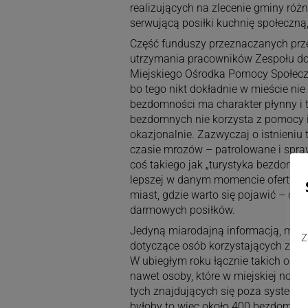
realizujących na zlecenie gminy róż
serwującą posiłki kuchnię społeczną,
Część funduszy przeznaczanych pr
utrzymania pracowników Zespołu d
Miejskiego Ośrodka Pomocy Społeczne
bo tego nikt dokładnie w mieście nie
bezdomności ma charakter płynny i 
bezdomnych nie korzysta z pomocy in
okazjonalnie. Zazwyczaj o istnieniu 
czasie mrozów – patrolowane i spraw
coś takiego jak „turystyka bezdomny
lepszej w danym momencie oferty po
miast, gdzie warto się pojawić – ch
darmowych posiłków.
Jedyną miarodajną informacją, mo
Z
dotyczące osób korzystających z no
W ubiegłym roku łącznie takich osó
nawet osoby, które w miejskiej nocle
tych znajdujących się poza systemem 
byłoby to więc około 400 bezdomnyc