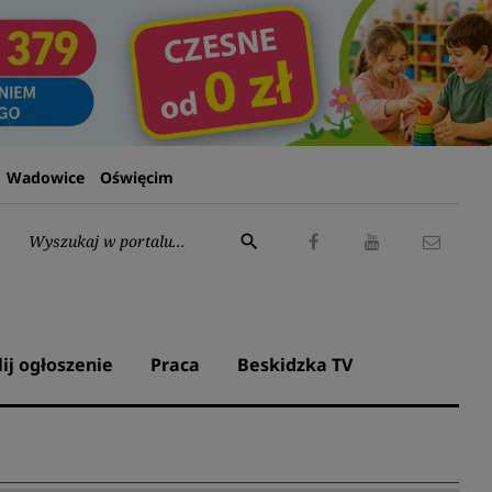
Wadowice
Oświęcim
Wyszukaj:
search
Facebook
Youtube
Kontak
lij ogłoszenie
Praca
Beskidzka TV