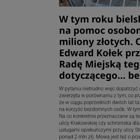
W tym roku biels
na pomoc osobo
miliony złotych. 
Edward Kołek prz
Radę Miejską te
dotyczącego… be
W pytaniu nietrudno więc dopatrzyć s
zwierzęta w porównaniu z tym, co p
że w ciągu poprzednich dwóch lat ta 
na korzyść bezdomnych osób. W tym r
Na co konkretnie przeznaczane są t
ulicy Krakowskiej czy schroniska d
usługami opiekuńczymi przy ulicy Ste
ponad 2 mln zł). Mowa jest też o 