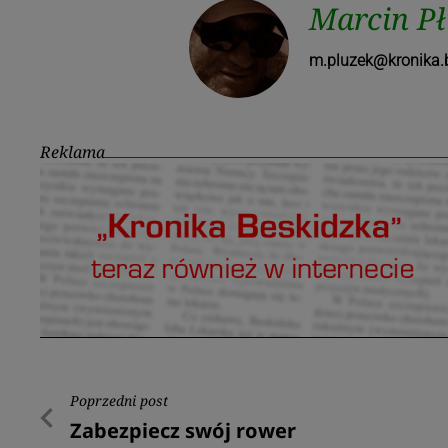
Marcin P
m.pluzek@kronika.b
Reklama
Nawigacja
Poprzedni post
Poprzedni
Zabezpiecz swój rower