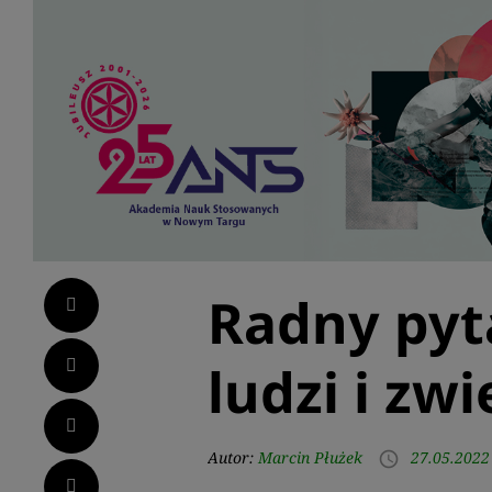
Radny pyt
Facebook
Twitter
ludzi i zwi
LinkedIn
Autor:
Marcin Płużek
27.05.2022
access_time
Pinterest