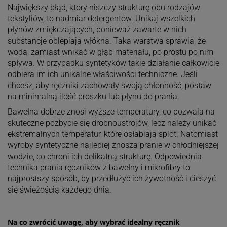
Największy błąd, który niszczy strukturę obu rodzajów
tekstyliów, to nadmiar detergentów. Unikaj wszelkich
płynów zmiękczających, ponieważ zawarte w nich
substancje oblepiają włókna. Taka warstwa sprawia, że
woda, zamiast wnikać w głąb materiału, po prostu po nim
spływa. W przypadku syntetyków takie działanie całkowicie
odbiera im ich unikalne właściwości techniczne. Jeśli
chcesz, aby ręczniki zachowały swoją chłonność, postaw
na minimalną ilość proszku lub płynu do prania.
Bawełna dobrze znosi wyższe temperatury, co pozwala na
skuteczne pozbycie się drobnoustrojów, lecz należy unikać
ekstremalnych temperatur, które osłabiają splot. Natomiast
wyroby syntetyczne najlepiej znoszą pranie w chłodniejszej
wodzie, co chroni ich delikatną strukturę. Odpowiednia
technika prania ręczników z bawełny i mikrofibry to
najprostszy sposób, by przedłużyć ich żywotność i cieszyć
się świeżością każdego dnia.
Na co zwrócić uwagę, aby wybrać idealny ręcznik