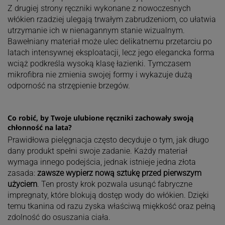
Z drugiej strony ręczniki wykonane z nowoczesnych
włókien rzadziej ulegają trwałym zabrudzeniom, co ułatwia
utrzymanie ich w nienagannym stanie wizualnym.
Bawełniany materiał może ulec delikatnemu przetarciu po
latach intensywnej eksploatacji, lecz jego elegancka forma
wciąż podkreśla wysoką klasę łazienki. Tymczasem
mikrofibra nie zmienia swojej formy i wykazuje dużą
odporność na strzępienie brzegów.
Co robić, by Twoje ulubione ręczniki zachowały swoją
chłonność na lata?
Prawidłowa pielęgnacja często decyduje o tym, jak długo
dany produkt spełni swoje zadanie. Każdy materiał
wymaga innego podejścia, jednak istnieje jedna złota
zasada:
zawsze wypierz nową sztukę przed pierwszym
użyciem
. Ten prosty krok pozwala usunąć fabryczne
impregnaty, które blokują dostęp wody do włókien. Dzięki
temu tkanina od razu zyska właściwą miękkość oraz pełną
zdolność do osuszania ciała.