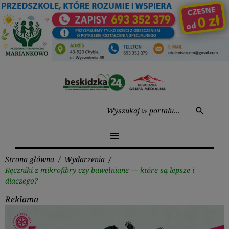
Przejdź
do
treści
Wysz
search
menu
Strona główna
/
Wydarzenia
/
Ręczniki z mikrofibry czy bawełniane — które są lepsze i
dlaczego?
Reklama