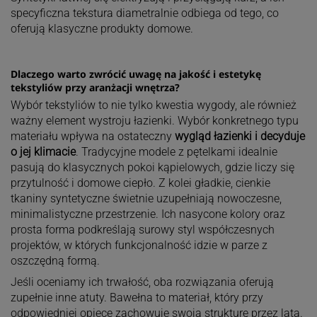
specyficzna tekstura diametralnie odbiega od tego, co
oferują klasyczne produkty domowe.
Dlaczego warto zwrócić uwagę na jakość i estetykę
tekstyliów przy aranżacji wnętrza?
Wybór tekstyliów to nie tylko kwestia wygody, ale również
ważny element wystroju łazienki. Wybór konkretnego typu
materiału wpływa na ostateczny
wygląd łazienki i decyduje
o jej klimacie
. Tradycyjne modele z pętelkami idealnie
pasują do klasycznych pokoi kąpielowych, gdzie liczy się
przytulność i domowe ciepło. Z kolei gładkie, cienkie
tkaniny syntetyczne świetnie uzupełniają nowoczesne,
minimalistyczne przestrzenie. Ich nasycone kolory oraz
prosta forma podkreślają surowy styl współczesnych
projektów, w których funkcjonalność idzie w parze z
oszczędną formą.
Jeśli oceniamy ich trwałość, oba rozwiązania oferują
zupełnie inne atuty. Bawełna to materiał, który przy
odpowiedniej opiece zachowuje swoją strukturę przez lata.