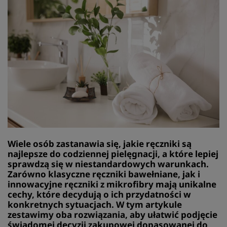
Wiele osób zastanawia się, jakie ręczniki są
najlepsze do codziennej pielęgnacji, a które lepiej
sprawdzą się w niestandardowych warunkach.
Zarówno klasyczne
ręczniki bawełniane
, jak i
innowacyjne ręczniki z mikrofibry mają unikalne
cechy, które decydują o ich przydatności w
konkretnych sytuacjach. W tym artykule
zestawimy oba rozwiązania, aby ułatwić podjęcie
świadomej decyzji zakupowej dopasowanej do