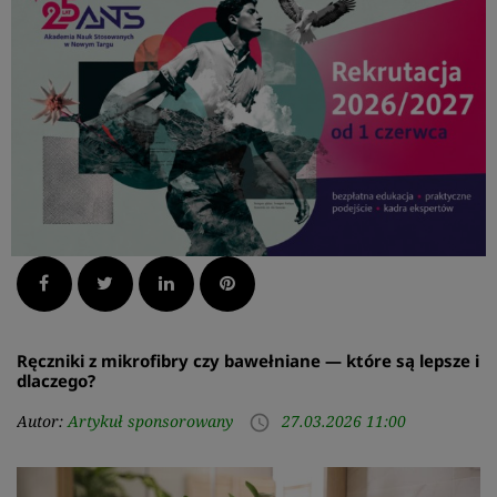
Facebook
Twitter
LinkedIn
Pinterest
Ręczniki z mikrofibry czy bawełniane — które są lepsze i
dlaczego?
Autor:
Artykuł sponsorowany
27.03.2026 11:00
access_time