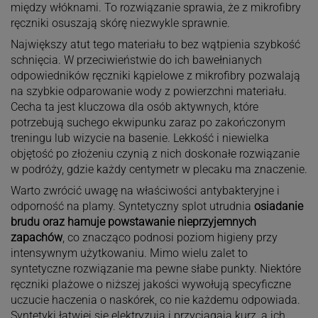
między włóknami. To rozwiązanie sprawia, że z mikrofibry
ręczniki osuszają skórę niezwykle sprawnie.
Największy atut tego materiału to bez wątpienia szybkość
schnięcia. W przeciwieństwie do ich bawełnianych
odpowiedników ręczniki kąpielowe z mikrofibry pozwalają
na szybkie odparowanie wody z powierzchni materiału.
Cecha ta jest kluczowa dla osób aktywnych, które
potrzebują suchego ekwipunku zaraz po zakończonym
treningu lub wizycie na basenie. Lekkość i niewielka
objętość po złożeniu czynią z nich doskonałe rozwiązanie
w podróży, gdzie każdy centymetr w plecaku ma znaczenie.
Warto zwrócić uwagę na właściwości antybakteryjne i
odporność na plamy. Syntetyczny splot utrudnia
osiadanie
brudu oraz hamuje powstawanie nieprzyjemnych
zapachów
, co znacząco podnosi poziom higieny przy
intensywnym użytkowaniu. Mimo wielu zalet to
syntetyczne rozwiązanie ma pewne słabe punkty. Niektóre
ręczniki plażowe o niższej jakości wywołują specyficzne
uczucie haczenia o naskórek, co nie każdemu odpowiada.
Syntetyki łatwiej się elektryzują i przyciągają kurz, a ich