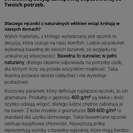
Twoich potrzeb.
Dlaczego ręczniki z naturalnych włókien wciąż królują w
naszych domach?
Wybór materiału, z którego wytwarzany jest ręcznik to
decyzja, która rzutuje na nasz komfort. Ludzie od pokoleń
wybierają bawełnę do swoich łazienek, ze względu na
unikalne jej właściwości.
Bawełna to surowiec w pełni
naturalny
, dlatego idealnie odpowiada na potrzeby osób,
dla których liczy się przede wszystkim miękkość. Taka
tkanina pozwala skórze oddychać i nie wywołuje
podrażnień.
Kluczowy parametr, który definiuje najlepsze ręczniki, to ich
gramatura. Produkty o gęstości
400 g/m²
są lekkie i dość
szybko oddają wilgoć, dlatego ludzie chętnie zabierają je
na basen. Z kolei modele o gramaturze
500-600 g/m²
to
standard dla użytku domowego. Takie bawełniane ręczniki
cechuje wyjątkowa chłonność. Najwyższą półkę
reprezentują wyroby z bawełny egipskiej, które mają bardzo