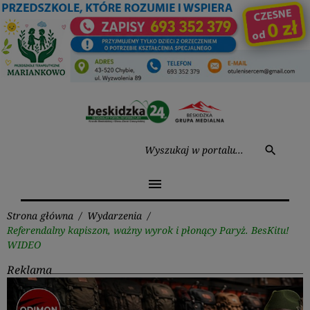
Przejdź
do
treści
Wysz
search
menu
Strona główna
/
Wydarzenia
/
Referendalny kapiszon, ważny wyrok i płonący Paryż. BesKitu!
WIDEO
Reklama