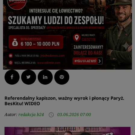
Facebook
Twitter
LinkedIn
Pinterest
Referendalny kapiszon, ważny wyrok i płonący Paryż.
BesKitu! WIDEO
Autor:
redakcja b24
03.06.2026 07:00
access_time