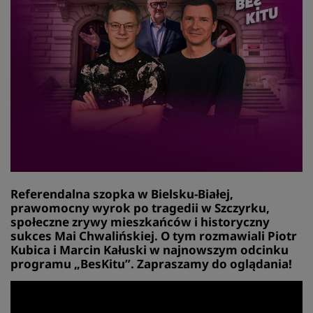
Referendalna szopka w Bielsku-Białej,
prawomocny wyrok po tragedii w Szczyrku,
społeczne zrywy mieszkańców i historyczny
sukces Mai Chwalińskiej. O tym rozmawiali Piotr
Kubica i Marcin Kałuski w najnowszym odcinku
programu „BesKitu”. Zapraszamy do oglądania!