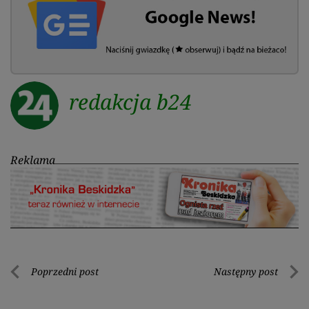
redakcja b24
Reklama
Nawigacja
Poprzedni post
Następny post
Poprzedni
Nastę
wpisu
post
post