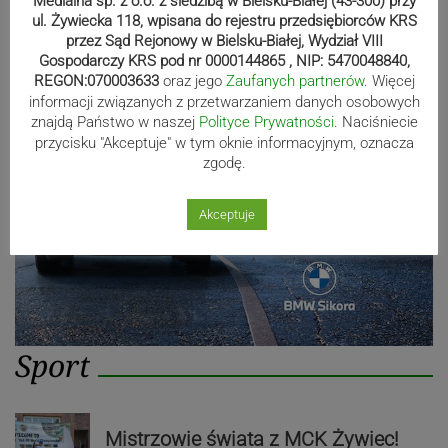
Medialna sp. z o.o. z siedzibą w Bielsku-Białej (43-300) przy
ul. Żywiecka 118, wpisana do rejestru przedsiębiorców KRS
przez Sąd Rejonowy w Bielsku-Białej, Wydział VIII
Gospodarczy KRS pod nr 0000144865 , NIP: 5470048840,
Reklama
REGON:070003633
oraz jego
Zaufanych partnerów
. Więcej
informacji związanych z przetwarzaniem danych osobowych
znajdą Państwo w naszej
Polityce Prywatności
. Naciśniecie
przycisku "Akceptuje" w tym oknie informacyjnym, oznacza
zgodę.
Akceptuje
Sport
Mistrzowie świata z MCK Żywiec!