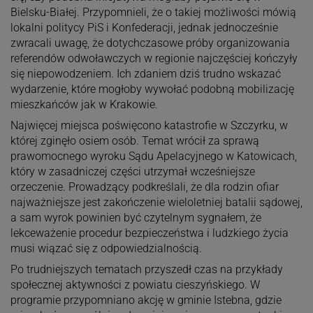
Bielsku-Białej. Przypomnieli, że o takiej możliwości mówią
lokalni politycy PiS i Konfederacji, jednak jednocześnie
zwracali uwagę, że dotychczasowe próby organizowania
referendów odwoławczych w regionie najczęściej kończyły
się niepowodzeniem. Ich zdaniem dziś trudno wskazać
wydarzenie, które mogłoby wywołać podobną mobilizację
mieszkańców jak w Krakowie.
Najwięcej miejsca poświęcono katastrofie w Szczyrku, w
której zginęło osiem osób. Temat wrócił za sprawą
prawomocnego wyroku Sądu Apelacyjnego w Katowicach,
który w zasadniczej części utrzymał wcześniejsze
orzeczenie. Prowadzący podkreślali, że dla rodzin ofiar
najważniejsze jest zakończenie wieloletniej batalii sądowej,
a sam wyrok powinien być czytelnym sygnałem, że
lekceważenie procedur bezpieczeństwa i ludzkiego życia
musi wiązać się z odpowiedzialnością.
Po trudniejszych tematach przyszedł czas na przykłady
społecznej aktywności z powiatu cieszyńskiego. W
programie przypomniano akcję w gminie Istebna, gdzie