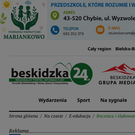
Przejdź
do
treści
Cały region
Bielsko-B
Wydarzenia
Sport
Na sygnale
Strona główna
/
Na czasie
/
E-edukacja
/
Rocznica i ślubowa
Reklama