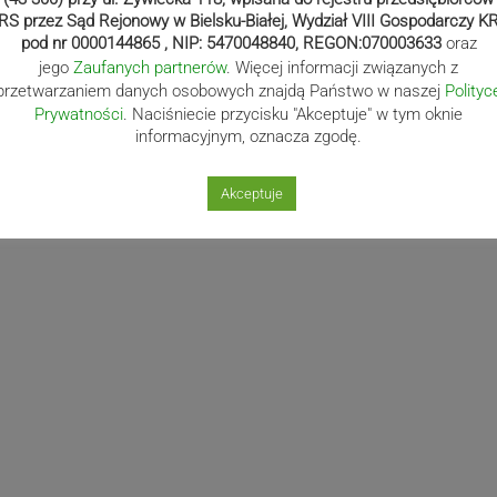
RS przez Sąd Rejonowy w Bielsku-Białej, Wydział VIII Gospodarczy K
pod nr 0000144865 , NIP: 5470048840, REGON:070003633
oraz
jego
Zaufanych partnerów
. Więcej informacji związanych z
przetwarzaniem danych osobowych znajdą Państwo w naszej
Polityc
Prywatności
. Naciśniecie przycisku "Akceptuje" w tym oknie
informacyjnym, oznacza zgodę.
Akceptuje