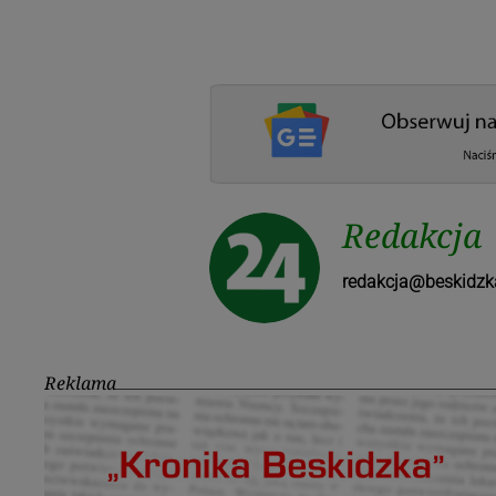
Redakcja
redakcja@beskidzk
Reklama