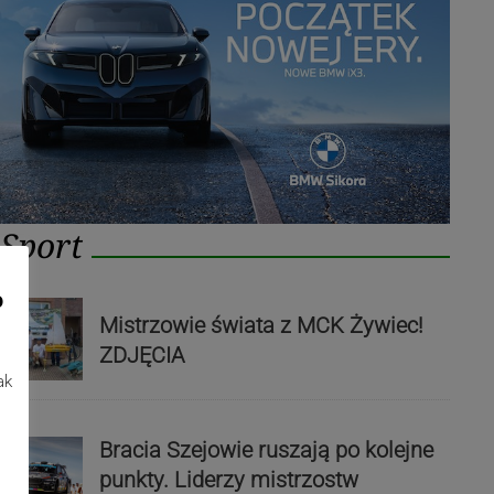
Sport
o
Mistrzowie świata z MCK Żywiec!
ZDJĘCIA
ak
Bracia Szejowie ruszają po kolejne
punkty. Liderzy mistrzostw