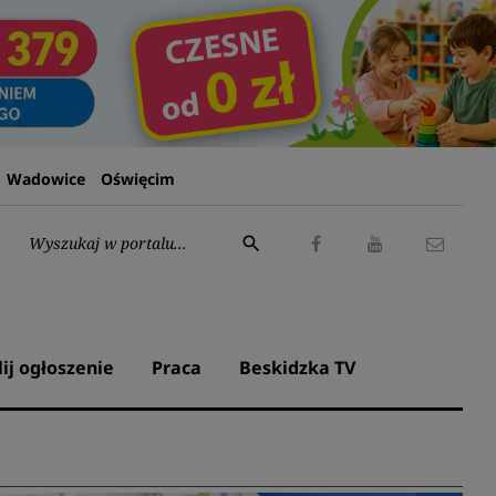
Wadowice
Oświęcim
Wyszukaj:
search
Facebook
Youtube
Kontak
lij ogłoszenie
Praca
Beskidzka TV