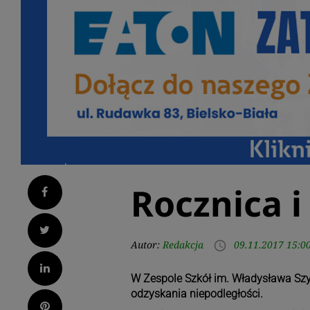
Rocznica 
Facebook
Twitter
Autor:
Redakcja
09.11.2017 15:0
access_time
LinkedIn
W Zespole Szkół im. Władysława Szyb
odzyskania niepodległości.
Pinterest