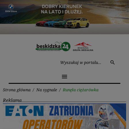
Przejdź
do
treści
Wysz
search
menu
Strona główna
/
Na sygnale
/
Runęła ciężarówka
Reklama