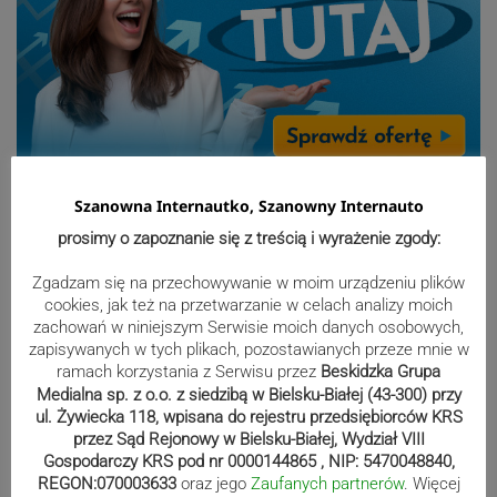
Sport
Szanowna Internautko, Szanowny Internauto
prosimy o zapoznanie się z treścią i wyrażenie zgody:
Beniaminek ze spadkowiczem na
Zgadzam się na przechowywanie w moim urządzeniu plików
remis. Podbeskidzie – Lechia 2:2 |
cookies, jak też na przetwarzanie w celach analizy moich
ZDJĘCIA
zachowań w niniejszym Serwisie moich danych osobowych,
zapisywanych w tych plikach, pozostawianych przeze mnie w
ramach korzystania z Serwisu przez
Beskidzka Grupa
Medialna sp. z o.o. z siedzibą w Bielsku-Białej (43-300) przy
Biało-zieloni nadal niepokonani.
ul. Żywiecka 118, wpisana do rejestru przedsiębiorców KRS
przez Sąd Rejonowy w Bielsku-Białej, Wydział VIII
Rekord – Stal 3:1 | ZDJĘCIA
Gospodarczy KRS pod nr 0000144865 , NIP: 5470048840,
REGON:070003633
oraz jego
Zaufanych partnerów
. Więcej