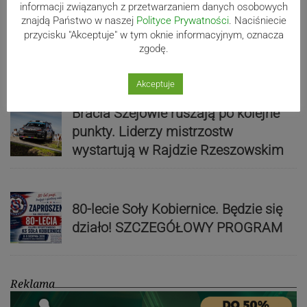
informacji związanych z przetwarzaniem danych osobowych
znajdą Państwo w naszej
Polityce Prywatności
. Naciśniecie
Mistrzowie świata z MCK Żywiec!
przycisku "Akceptuje" w tym oknie informacyjnym, oznacza
zgodę.
ZDJĘCIA
Akceptuje
Bracia Szejowie ruszają po kolejne
punkty. Liderzy mistrzostw
wystartują w Rajdzie Rzeszowskim
80-lecie Soły Kobiernice. Będzie się
działo! SZCZEGÓŁOWY PROGRAM
Reklama