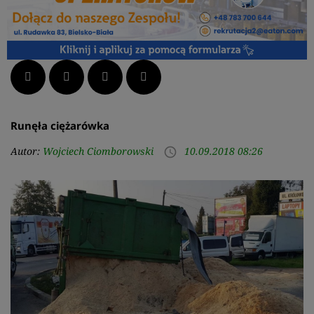
Facebook
Twitter
LinkedIn
Pinterest
Runęła ciężarówka
Autor:
Wojciech Ciomborowski
10.09.2018 08:26
access_time