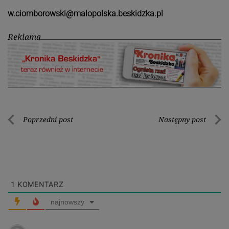
w.ciomborowski@malopolska.beskidzka.pl
Reklama
Nawigacja
Poprzedni post
Następny post
Poprzedni
Nastę
wpisu
post
post
1
KOMENTARZ
najnowszy