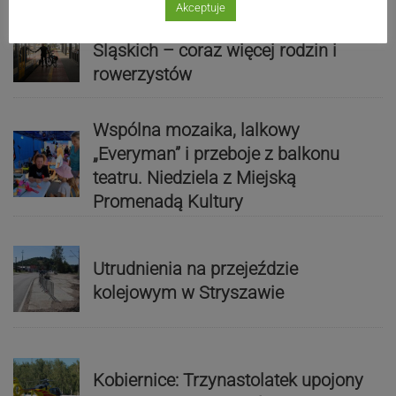
Akceptuje
Rekordowy lipiec w Kolejach
Śląskich – coraz więcej rodzin i
rowerzystów
Wspólna mozaika, lalkowy
„Everyman” i przeboje z balkonu
teatru. Niedziela z Miejską
Promenadą Kultury
Utrudnienia na przejeździe
kolejowym w Stryszawie
Kobiernice: Trzynastolatek upojony