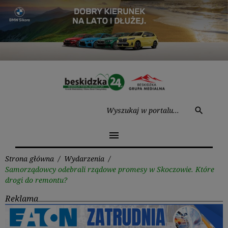
Przejdź
do
treści
Wysz
search
menu
Strona główna
/
Wydarzenia
/
Samorządowcy odebrali rządowe promesy w Skoczowie. Które
drogi do remontu?
Reklama