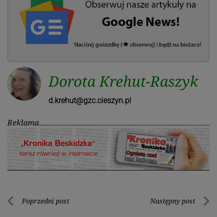
Dorota Krehut-Raszyk
d.krehut@gzc.cieszyn.pl
Reklama
Nawigacja
Poprzedni post
Następny post
Poprzedni
Nastę