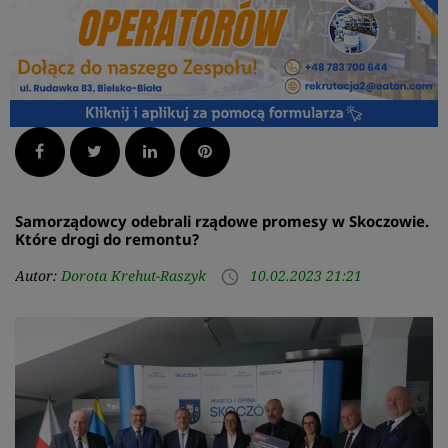
Facebook
Twitter
LinkedIn
Pinterest
Samorządowcy odebrali rządowe promesy w Skoczowie.
Które drogi do remontu?
Autor:
Dorota Krehut-Raszyk
10.02.2023 21:21
access_time