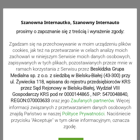
wpisu
post
post
Szanowna Internautko, Szanowny Internauto
prosimy o zapoznanie się z treścią i wyrażenie zgody:
Zgadzam się na przechowywanie w moim urządzeniu plików
cookies, jak też na przetwarzanie w celach analizy moich
zachowań w niniejszym Serwisie moich danych osobowych,
zapisywanych w tych plikach, pozostawianych przeze mnie w
ramach korzystania z Serwisu przez
Beskidzka Grupa
Medialna sp. z o.o. z siedzibą w Bielsku-Białej (43-300) przy
ul. Żywiecka 118, wpisana do rejestru przedsiębiorców KRS
Wydarzenia
przez Sąd Rejonowy w Bielsku-Białej, Wydział VIII
Gospodarczy KRS pod nr 0000144865 , NIP: 5470048840,
REGON:070003633
oraz jego
Zaufanych partnerów
. Więcej
informacji związanych z przetwarzaniem danych osobowych
Upał w regionie. IMGW wydał
znajdą Państwo w naszej
Polityce Prywatności
. Naciśniecie
przycisku "Akceptuje" w tym oknie informacyjnym, oznacza
ostrzeżenie
zgodę.