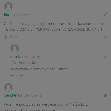
Ela
6 lat temu
Oni teraz nie zajmują się takimi sprawami, ani koronawirusem.
TERAZ LICZĄ SIĘ TYLKO WYBORY KORESPONDENCYJNE!!!
0
tom leń
6 lat temu
Reply to
Ela
samorządowe również, ale to u innych.
0
cieszyniok
6 lat temu
Wg mnie pod zły adres kierujecie pismo. Na Żolibórz
musicie,tylko kto mu to poczyta?