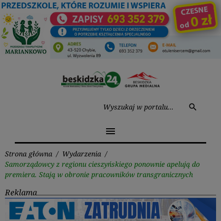
Przejdź
do
treści
Wysz
search
menu
Strona główna
/
Wydarzenia
/
Samorządowcy z regionu cieszyńskiego ponownie apelują do
premiera. Stają w obronie pracowników transgranicznych
Reklama