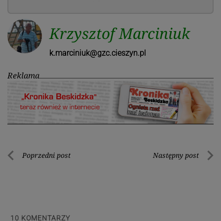
Krzysztof Marciniuk
k.marciniuk@gzc.cieszyn.pl
Reklama
Nawigacja
Poprzedni post
Następny post
Poprzedni
Nastę
wpisu
post
post
10
KOMENTARZY