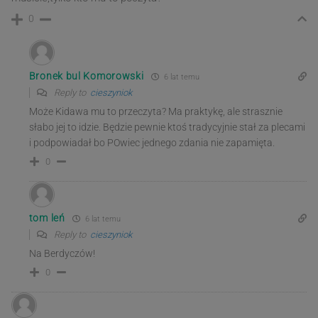
0
Bronek bul Komorowski
6 lat temu
Reply to
cieszyniok
Może Kidawa mu to przeczyta? Ma praktykę, ale strasznie
słabo jej to idzie. Będzie pewnie ktoś tradycyjnie stał za plecami
i podpowiadał bo POwiec jednego zdania nie zapamięta.
0
tom leń
6 lat temu
Reply to
cieszyniok
Na Berdyczów!
0