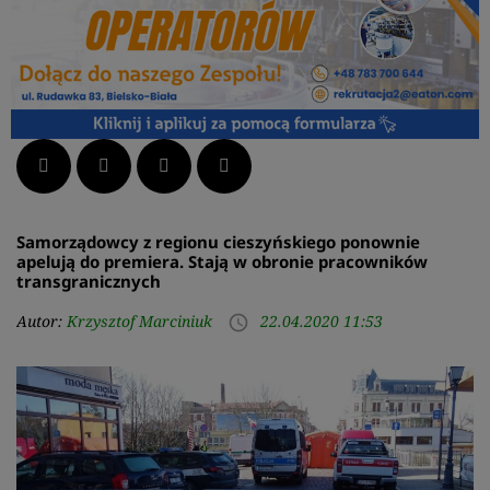
Facebook
Twitter
LinkedIn
Pinterest
Samorządowcy z regionu cieszyńskiego ponownie
apelują do premiera. Stają w obronie pracowników
transgranicznych
Autor:
Krzysztof Marciniuk
22.04.2020 11:53
access_time