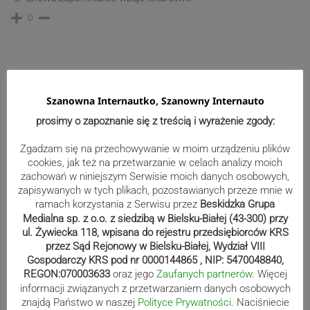
0
Szanowna Internautko, Szanowny Internauto
prosimy o zapoznanie się z treścią i wyrażenie zgody:
Zgadzam się na przechowywanie w moim urządzeniu plików
cookies, jak też na przetwarzanie w celach analizy moich
zachowań w niniejszym Serwisie moich danych osobowych,
zapisywanych w tych plikach, pozostawianych przeze mnie w
ramach korzystania z Serwisu przez
Beskidzka Grupa
Medialna sp. z o.o. z siedzibą w Bielsku-Białej (43-300) przy
ul. Żywiecka 118, wpisana do rejestru przedsiębiorców KRS
przez Sąd Rejonowy w Bielsku-Białej, Wydział VIII
Gospodarczy KRS pod nr 0000144865 , NIP: 5470048840,
REGON:070003633
oraz jego
Zaufanych partnerów
. Więcej
informacji związanych z przetwarzaniem danych osobowych
Wydarzenia
znajdą Państwo w naszej
Polityce Prywatności
. Naciśniecie