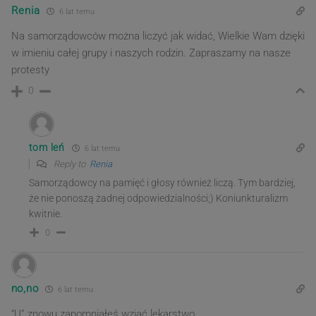
Renia
6 lat temu
Na samorządowców można liczyć jak widać, Wielkie Wam dzięki
w imieniu całej grupy i naszych rodzin. Zapraszamy na nasze
protesty
0
tom leń
6 lat temu
Reply to
Renia
Samorządowcy na pamięć i głosy również liczą. Tym bardziej,
że nie ponoszą żadnej odpowiedzialności;) Koniunkturalizm
kwitnie.
0
no,no
6 lat temu
“U” znowu zapomniałeś wziąć lekarstwo.