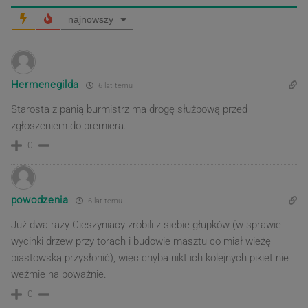
najnowszy
Hermenegilda
6 lat temu
Starosta z panią burmistrz ma drogę służbową przed
zgłoszeniem do premiera.
0
powodzenia
6 lat temu
Już dwa razy Cieszyniacy zrobili z siebie głupków (w sprawie
wycinki drzew przy torach i budowie masztu co miał wieżę
piastowską przysłonić), więc chyba nikt ich kolejnych pikiet nie
weźmie na poważnie.
0