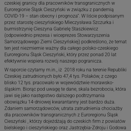
czeskiej granicy dla pracowników transgranicznych w
Euroregionie Śląsk Cieszyński w związku z pandemią
COVID-19 – stan obecny i prognoza”. W liście podpisanym
przez starostę cieszyńskiego Mieczysława Szczurka i
burmistrzynię Cieszyna Gabrielę Staszkiewicz
(odpowiednio prezesa i wiceprezes Stowarzyszenia
Samorządowego Ziemi Cieszyńskiej) podkreślono, że temat
ten jest niezmiernie ważny dla całego polsko-czeskiego
Euroregionu Śląsk Cieszyński, który przez ponad 20 lat
efektywnie wspiera rozwój naszego pogranicza.
W raporcie czytamy m.in., iż 2018 roku na terenie Republiki
Czeskiej zatrudnionych było 47,4 tys. Polaków, z czego
blisko 12 tys. pracowało w województwie morawsko-
śląskim. Biorąc pod uwagę te dane, skala bezrobocia, która
jawi się jako następstwo dalszego podtrzymania
obowiązku 14-dniowej kwarantanny jest bardzo duża.
Zdaniem samorządowców, utrata zatrudnienia chociażby
dla pracowników transgranicznych z Euroregionu Śląsk
Cieszyński , którzy dojeżdżają do czeskich firm z powiatów
bielskiego i cieszyńskiego oraz Jastrzębia-Zdroju i Godowa