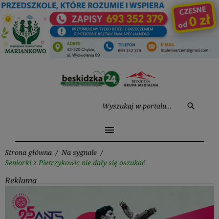
Przejdź
do
treści
Wysz
search
menu
Strona główna
/
Na sygnale
/
Seniorki z Pietrzykowic nie dały się oszukać
Reklama