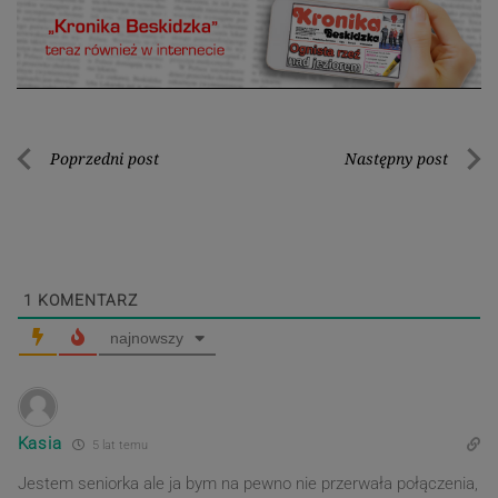
Nawigacja
Poprzedni post
Następny post
Poprzedni
Nastę
wpisu
post
post
1
KOMENTARZ
najnowszy
Kasia
5 lat temu
Jestem seniorka ale ja bym na pewno nie przerwała połączenia,