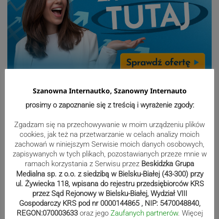
Sport
Szanowna Internautko, Szanowny Internauto
prosimy o zapoznanie się z treścią i wyrażenie zgody:
Mistrzowie świata z MCK Żywiec!
Zgadzam się na przechowywanie w moim urządzeniu plików
cookies, jak też na przetwarzanie w celach analizy moich
ZDJĘCIA
zachowań w niniejszym Serwisie moich danych osobowych,
zapisywanych w tych plikach, pozostawianych przeze mnie w
ramach korzystania z Serwisu przez
Beskidzka Grupa
Medialna sp. z o.o. z siedzibą w Bielsku-Białej (43-300) przy
Bracia Szejowie ruszają po kolejne
ul. Żywiecka 118, wpisana do rejestru przedsiębiorców KRS
punkty. Liderzy mistrzostw
przez Sąd Rejonowy w Bielsku-Białej, Wydział VIII
Gospodarczy KRS pod nr 0000144865 , NIP: 5470048840,
wystartują w Rajdzie Rzeszowskim
REGON:070003633
oraz jego
Zaufanych partnerów
. Więcej