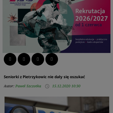
Facebook
Twitter
LinkedIn
Pinterest
Seniorki z Pietrzykowic nie dały się oszukać
Autor:
Paweł Szczotka
15.12.2020 10:30
access_time