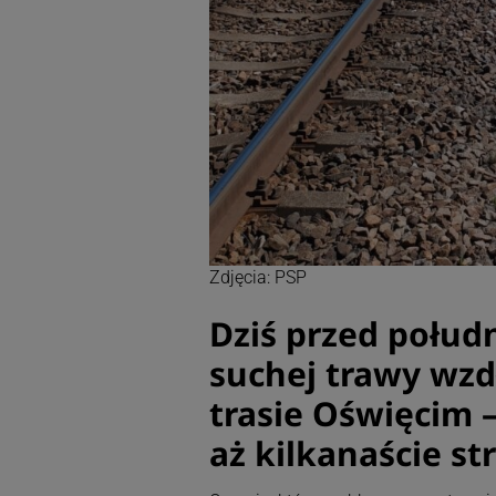
Zdjęcia: PSP
Dziś przed połud
suchej trawy wzd
trasie Oświęcim –
aż kilkanaście st