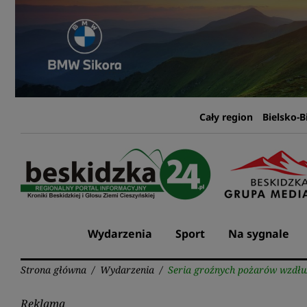
Przejdź
do
treści
Cały region
Bielsko-B
Wydarzenia
Sport
Na sygnale
Strona główna
/
Wydarzenia
/
Seria groźnych pożarów wzdłuż
Reklama