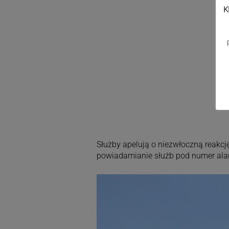
K
Służby apelują o niezwłoczną reakcję
powiadamianie służb pod numer al