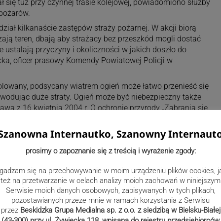
ał się tuż przy czynnej trasie kolejowej, powiadomiono służby
 pożarów.
ział kilkanaście zastępów straży pożarnej. W akcji biorą
zają teren, dbają aby strażacy bez przeszkód mogli dostać
że ustalają przyczyny i okoliczności w jakich doszło do
cka, oficer prasowy Komendy Powiatowej Policji w
rolowany, podsycany wiatrem ogień może łatwo przenieść się
wodując duże straty. Ogień może być niebezpieczny także
awą z 16 kwietnia 2004 r. O ochronie przyrody „Zabrania się
, rowów, pasów przydrożnych, szlaków kolejowych oraz
go wykroczenia podlega karze aresztu albo grzywny.
Szanowna Internautko, Szanowny Internaut
 osoba, która stworzy niebezpieczeństwo zagrażające życiu
je wysokie straty materialne, podlega karze pozbawienia
prosimy o zapoznanie się z treścią i wyrażenie zgody:
gadzam się na przechowywanie w moim urządzeniu plików cookies, j
też na przetwarzanie w celach analizy moich zachowań w niniejszym
Serwisie moich danych osobowych, zapisywanych w tych plikach,
pozostawianych przeze mnie w ramach korzystania z Serwisu
przez
Beskidzka Grupa Medialna sp. z o.o. z siedzibą w Bielsku-Białej
(43-300) przy ul. Żywiecka 118, wpisana do rejestru przedsiębiorców