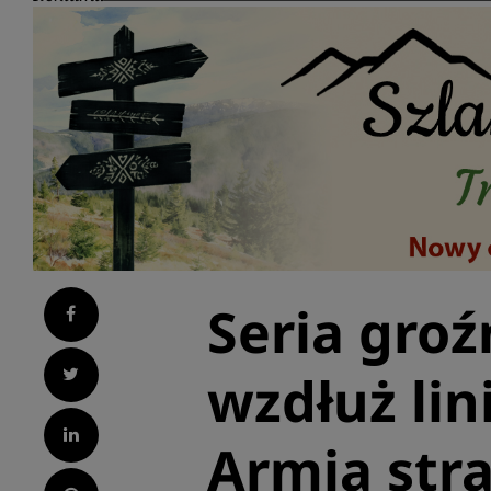
Seria gro
Facebook
Twitter
wzdłuż lin
LinkedIn
Armia str