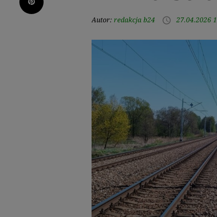
Pinterest
Autor:
redakcja b24
27.04.2026 1
access_time