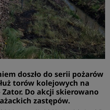
niem doszło do serii pożarów
łuż torów kolejowych na
 Zator. Do akcji skierowano
rażackich zastępów.