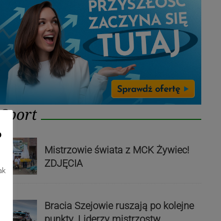
Sport
o
Mistrzowie świata z MCK Żywiec!
ZDJĘCIA
ak
Bracia Szejowie ruszają po kolejne
punkty. Liderzy mistrzostw