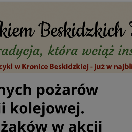
źnych pożarów
ii kolejowej.
ażaków w akcji