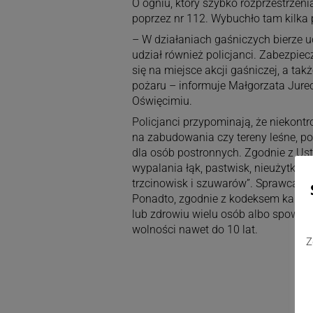
O ogniu, który szybko rozprzestrzeni
poprzez nr 112. Wybuchło tam kilka
– W działaniach gaśniczych bierze ud
udział również policjanci. Zabezpiec
się na miejsce akcji gaśniczej, a tak
pożaru – informuje Małgorzata Jure
Oświęcimiu.
Policjanci przypominają, że niekont
na zabudowania czy tereny leśne, po
dla osób postronnych. Zgodnie z Ust
wypalania łąk, pastwisk, nieużytków
trzcinowisk i szuwarów”. Sprawca te
Ponadto, zgodnie z kodeksem karnym
lub zdrowiu wielu osób albo spowodu
wolności nawet do 10 lat.
Z