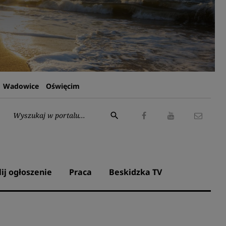
Wadowice
Oświęcim
Wyszukaj:
search
Facebook
Youtube
Kontak
lij ogłoszenie
Praca
Beskidzka TV