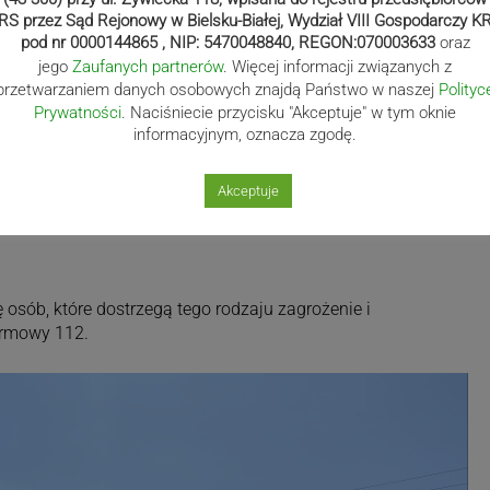
RS przez Sąd Rejonowy w Bielsku-Białej, Wydział VIII Gospodarczy K
pod nr 0000144865 , NIP: 5470048840, REGON:070003633
oraz
jego
Zaufanych partnerów
. Więcej informacji związanych z
przetwarzaniem danych osobowych znajdą Państwo w naszej
Polityc
Prywatności
. Naciśniecie przycisku "Akceptuje" w tym oknie
informacyjnym, oznacza zgodę.
Akceptuje
 osób, które dostrzegą tego rodzaju zagrożenie i
armowy 112.