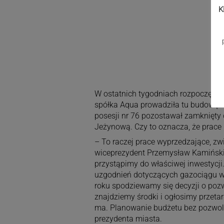
K
W ostatnich tygodniach rozpoczęły s
spółka Aqua prowadziła tu budowę si
posesji nr 76 pozostawał zamknięty 
Jeżynową. Czy to oznacza, że prace 
– To raczej prace wyprzedzające, z
wiceprezydent Przemysław Kamiński
przystąpimy do właściwej inwestycji
uzgodnień dotyczących gazociągu wy
roku spodziewamy się decyzji o poz
znajdziemy środki i ogłosimy przet
ma. Planowanie budżetu bez pozwole
prezydenta miasta.