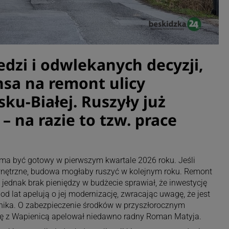
edzi i odwlekanych decyzji,
nsa na remont ulicy
ku-Białej. Ruszyły już
 na razie to tzw. prace
 ma być gotowy w pierwszym kwartale 2026 roku. Jeśli
nętrzne, budowa mogłaby ruszyć w kolejnym roku. Remont
 jednak brak pieniędzy w budżecie sprawiał, że inwestycję
d lat apelują o jej modernizację, zwracając uwagę, że jest
nika. O zabezpieczenie środków w przyszłorocznym
cę z Wapienicą apelował niedawno radny Roman Matyja.