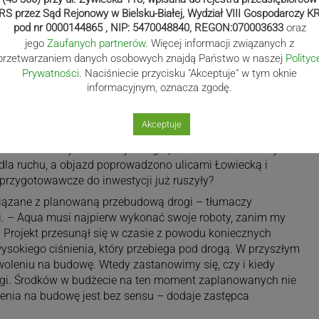
RS przez Sąd Rejonowy w Bielsku-Białej, Wydział VIII Gospodarczy K
pod nr 0000144865 , NIP: 5470048840, REGON:070003633
oraz
jego
Zaufanych partnerów
. Więcej informacji związanych z
przetwarzaniem danych osobowych znajdą Państwo w naszej
Polityc
Prywatności
. Naciśniecie przycisku "Akceptuje" w tym oknie
informacyjnym, oznacza zgodę.
Akceptuje
ię roboty ziemne. Okazuje się, że od początku października
eci kanalizacji sanitarnej. Z tego powodu odcinek w rejonie
dla ruchu, a objazd poprowadzono ulicami Łowiecką i
przygotowawcze do inwestycji już ruszyły?
wiązane z planowaną przebudową drogi – tłumaczy
. – Aqua musi najpierw wykonać swoje roboty, zanim my
. Projekt przesunął się w czasie z powodu koniecznych
sokiego ciśnienia, który przebiega pod drogą. W przyszłym
woleniu na budowę. Wtedy zastanowimy się, czy i kiedy
argi. Środków w budżecie na ten moment zaplanowanych nie
nia na budowę jest bez sensu – dodaje zastępca