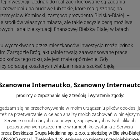
tej inwestycji. Jednak do realizacji kierowane są zadania
 zezwoleniu na budowę lub takie, które mają szansę na
zemysław Kamiński, zastępca prezydenta Bielska-Białej. –
e środków własnych miasta, ale takie decyzje będą możliwe
wych i analizie sytuacji finansowej Bielska-Białej w latach
oku wyczekiwana przez mieszkańców inwestycja może jednak
skim Zarządzie Dróg, aktualnie trwają zaawansowane prace
do końca tego roku, ale jest małe opóźnienie. Gdy
cy opracują kosztorys i władze miasta szukać będą
Szanowna Internautko, Szanowny Internaut
prosimy o zapoznanie się z treścią i wyrażenie zgody:
gadzam się na przechowywanie w moim urządzeniu plików cookies, j
też na przetwarzanie w celach analizy moich zachowań w niniejszym
Serwisie moich danych osobowych, zapisywanych w tych plikach,
pozostawianych przeze mnie w ramach korzystania z Serwisu
przez
Beskidzka Grupa Medialna sp. z o.o. z siedzibą w Bielsku-Białej
(43-300) przy ul. Żywiecka 118, wpisana do rejestru przedsiębiorców