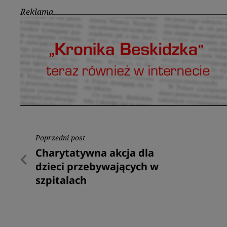
Reklama
Nawigacja
Poprzedni post
Poprzedni
Charytatywna akcja dla
wpisu
post
dzieci przebywających w
szpitalach