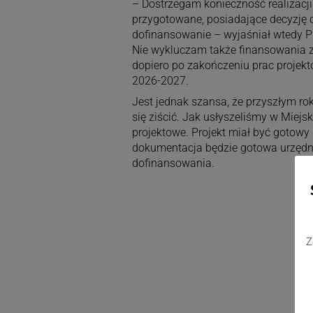
– Dostrzegam konieczność realizacji 
przygotowane, posiadające decyzję o
dofinansowanie – wyjaśniał wtedy Pr
Nie wykluczam także finansowania z
dopiero po zakończeniu prac projekto
2026-2027.
Jest jednak szansa, że przyszłym r
się ziścić. Jak usłyszeliśmy w Miej
projektowe. Projekt miał być gotowy 
dokumentacja będzie gotowa urzędni
dofinansowania.
Z