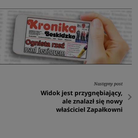
Następny post
Następny
Widok jest przygnębiający,
post
ale znalazł się nowy
właściciel Zapałkowni