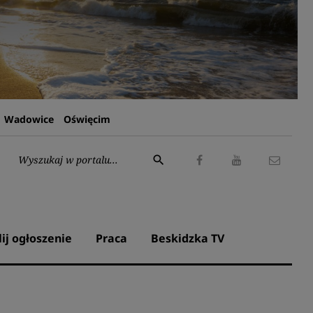
Wadowice
Oświęcim
Wyszukaj:
search
Facebook
Youtube
Kontak
lij ogłoszenie
Praca
Beskidzka TV