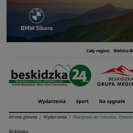
Przejdź
do
treści
Cały region
Bielsko-B
Wydarzenia
Sport
Na sygnale
Strona główna
/
Wydarzenia
/
Skarpowa do remontu. Pytanie 
Reklama