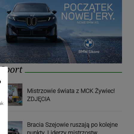
Sport
o
Mistrzowie świata z MCK Żywiec!
ZDJĘCIA
ak
Bracia Szejowie ruszają po kolejne
punkty. Liderzy mistrzostw