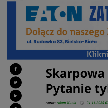
Skarpowa 
Facebook
Twitter
Pytanie ty
LinkedIn
Autor:
Adam Kanik
21.11.2025 0
access_time