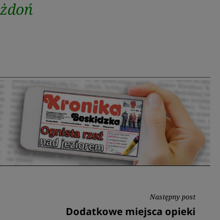
ożdoń
Następny post
Następny
Dodatkowe miejsca opieki