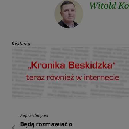
Witold K
Reklama
Nawigacja
Poprzedni post
Poprzedni
Będą rozmawiać o