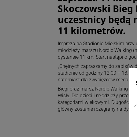
Skoczowski Bieg 
uczestnicy będą 
11 kilometrów.
Impreza na Stadionie Miejskim przy u
młodzieży, marszu Nordic Walking (n
dystansie 11 km. Start nastąpi o god
„Chętnych zapraszamy do zapisów d
stadionie od godziny 12.00 – 13.15.
natomiast dla zwycięzców medale i 
Biegi oraz marsz Nordic Walking będ
Wisły. Dla dzieci i młodzieży przew
kategoriami wiekowymi. Długość tra
Z
główny zostanie rozegrany na dystan