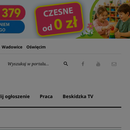
Wadowice
Oświęcim
Wyszukaj:
search
Facebook
Youtube
Kontak
lij ogłoszenie
Praca
Beskidzka TV