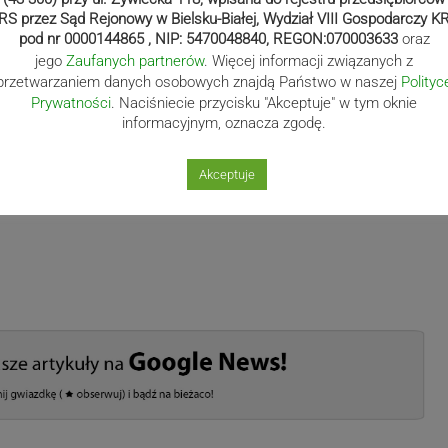
RS przez Sąd Rejonowy w Bielsku-Białej, Wydział VIII Gospodarczy K
pod nr 0000144865 , NIP: 5470048840, REGON:070003633
oraz
jego
Zaufanych partnerów
. Więcej informacji związanych z
przetwarzaniem danych osobowych znajdą Państwo w naszej
Polityc
Prywatności
. Naciśniecie przycisku "Akceptuje" w tym oknie
informacyjnym, oznacza zgodę.
Akceptuje