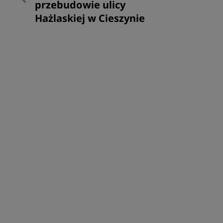
wpisu
post
przebudowie ulicy
Hażlaskiej w Cieszynie