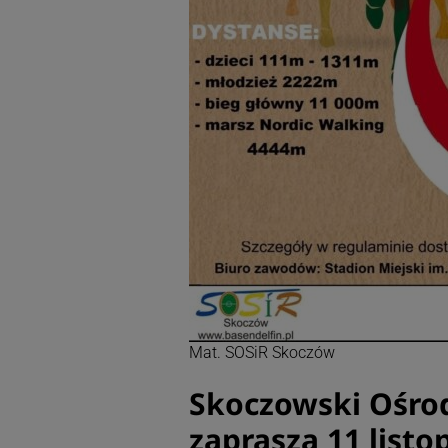
Mat. SOSiR Skoczów
Skoczowski Ośrod
zaprasza 11 listop