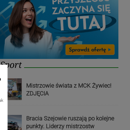
Sport
o
Mistrzowie świata z MCK Żywiec!
ZDJĘCIA
ak
Bracia Szejowie ruszają po kolejne
punkty. Liderzy mistrzostw