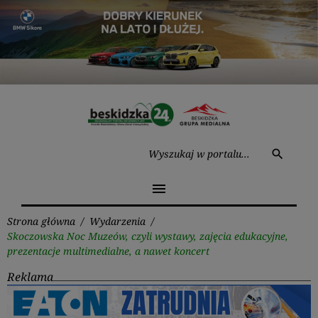
Przejdź
do
treści
Wysz
search
menu
Strona główna
/
Wydarzenia
/
Skoczowska Noc Muzeów, czyli wystawy, zajęcia edukacyjne,
prezentacje multimedialne, a nawet koncert
Reklama