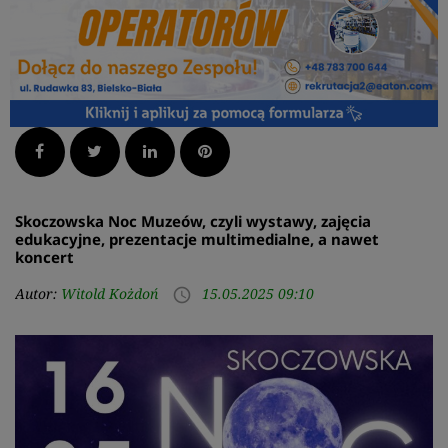
Facebook
Twitter
LinkedIn
Pinterest
Skoczowska Noc Muzeów, czyli wystawy, zajęcia
edukacyjne, prezentacje multimedialne, a nawet
koncert
Autor:
Witold Kożdoń
15.05.2025 09:10
access_time