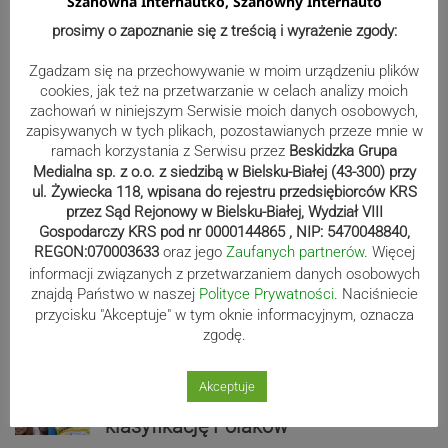
Szanowna Internautko, Szanowny Internauto
punkty. Liderzy mistrzostw
prosimy o zapoznanie się z treścią i wyrażenie zgody:
wystartują w Rajdzie Rzeszowskim
Zgadzam się na przechowywanie w moim urządzeniu plików
cookies, jak też na przetwarzanie w celach analizy moich
zachowań w niniejszym Serwisie moich danych osobowych,
80-lecie Soły Kobiernice. Będzie się
zapisywanych w tych plikach, pozostawianych przeze mnie w
ramach korzystania z Serwisu przez
Beskidzka Grupa
działo! SZCZEGÓŁOWY PROGRAM
Medialna sp. z o.o. z siedzibą w Bielsku-Białej (43-300) przy
ul. Żywiecka 118, wpisana do rejestru przedsiębiorców KRS
przez Sąd Rejonowy w Bielsku-Białej, Wydział VIII
Gospodarczy KRS pod nr 0000144865 , NIP: 5470048840,
Kaniów stolicą europejskiego kajak
REGON:070003633
oraz jego
Zaufanych partnerów
. Więcej
polo. Kilkadziesiąt drużyn z całej
informacji związanych z przetwarzaniem danych osobowych
znajdą Państwo w naszej
Polityce Prywatności
. Naciśniecie
Europy rywalizowało przez trzy dni
przycisku "Akceptuje" w tym oknie informacyjnym, oznacza
zgodę.
Nakamura z dubletem w Wiśle.
Akceptuje
Dyskwalifikacja Waszka zmieniła
klasyfikację Polaków