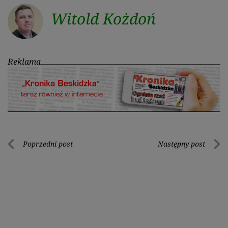
Witold Kożdoń
Reklama
Nawigacja
Poprzedni post
Następny post
Poprzedni
Nastę
wpisu
post
post