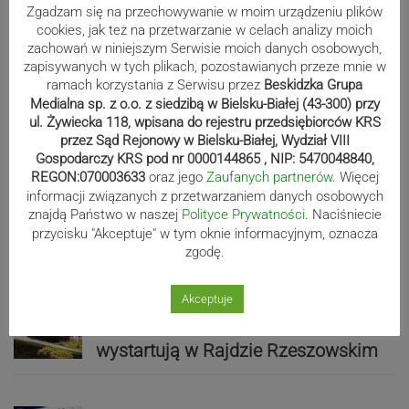
Zgadzam się na przechowywanie w moim urządzeniu plików
cookies, jak też na przetwarzanie w celach analizy moich
zachowań w niniejszym Serwisie moich danych osobowych,
zapisywanych w tych plikach, pozostawianych przeze mnie w
ramach korzystania z Serwisu przez
Beskidzka Grupa
Medialna sp. z o.o. z siedzibą w Bielsku-Białej (43-300) przy
Sport
ul. Żywiecka 118, wpisana do rejestru przedsiębiorców KRS
przez Sąd Rejonowy w Bielsku-Białej, Wydział VIII
Gospodarczy KRS pod nr 0000144865 , NIP: 5470048840,
REGON:070003633
oraz jego
Zaufanych partnerów
. Więcej
Mistrzowie świata z MCK Żywiec!
informacji związanych z przetwarzaniem danych osobowych
znajdą Państwo w naszej
Polityce Prywatności
. Naciśniecie
ZDJĘCIA
przycisku "Akceptuje" w tym oknie informacyjnym, oznacza
zgodę.
Bracia Szejowie ruszają po kolejne
Akceptuje
punkty. Liderzy mistrzostw
wystartują w Rajdzie Rzeszowskim