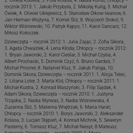
2. Oliwia Kobiela, 3. Pola Kolasa, 4. Nadia Kohut; Chłopcy –
rocznik 2013: 1. Jakub Przybyła, 2. Mikołaj Kulig, 3. Michał
Ćwiek, 4. Oliwier Uklejewicz, 5. Stanisław Dikow-Iwanow, 6.
Jan Herman-Wojtyna, 7. Kornel Śliż, 8. Wojciech Srokol, 9.
Wiktor Wiśniewski, 10. Patryk Kępys, 11. Karol Gancarz, 12.
Miłosz Kołoczek.
Dziewczęta – rocznik 2012: 1. Julia Zając, 2. Zofia Sikora,
3. Agata Chwastek, 4. Lena Kłoda; Chłopcy – rocznik 2012:
1. Bryan Jaworski, 2. Karol Cieślar, 3. Michał Czyba, 4.
Albert Prochacki, 5. Dominik Czyż, 6. Bruno Gardaś, 7.
Michał Procner, 8. Nataniel Kluz, 9. Jakub Paliga, 10.
Dominik Sikora; Dziewczęta – rocznik 2011: 1. Alicja Telec,
2. Liliana Loter, 3. Marta Kliś; Chłopcy – rocznik 2011: 1.
Michał Kustra, 2. Konrad Waszyński, 3. Filip Sajdak, 4.
Adam Sikora; Dziewczęta – rocznik 2010: 1. Justyna
Trząska, 2. Nadia Wyrwas, 3. Nadia Wiśniewska, 4.
Zuzanna Śliż, 5. Malwina Wnętrzak, 6. Maria Harat;
Chłopcy – rocznik 2010: 1. Borys Jaworski, 2. Aleksander
Kolasa, 3. Lucjan Stępień, 4. Konrad Michnik, 5. Seweryn
Pasterny, 6. Tomasz Kluz, 7. Michał Niesyt, 8 Mateusz