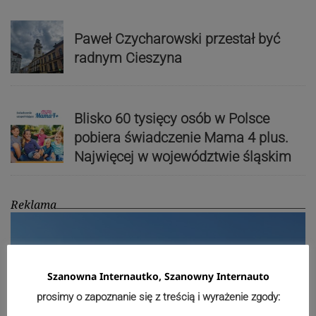
Paweł Czycharowski przestał być
radnym Cieszyna
Blisko 60 tysięcy osób w Polsce
pobiera świadczenie Mama 4 plus.
Najwięcej w województwie śląskim
Reklama
Szanowna Internautko, Szanowny Internauto
prosimy o zapoznanie się z treścią i wyrażenie zgody: