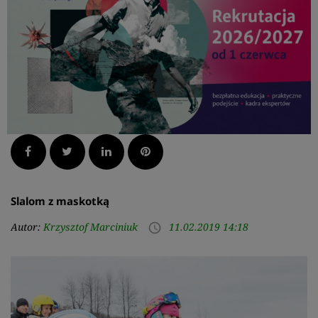
Facebook
Twitter
LinkedIn
Pinterest
Slalom z maskotką
Autor:
Krzysztof Marciniuk
11.02.2019 14:18
access_time