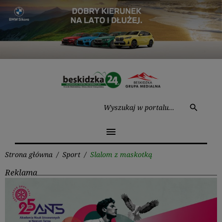
Przejdź
do
treści
Wysz
search
menu
Strona główna
/
Sport
/
Slalom z maskotką
Reklama