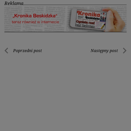
Reklama
Nawigacja
Poprzedni post
Następny post
Poprzedni
Nastę
wpisu
post
post