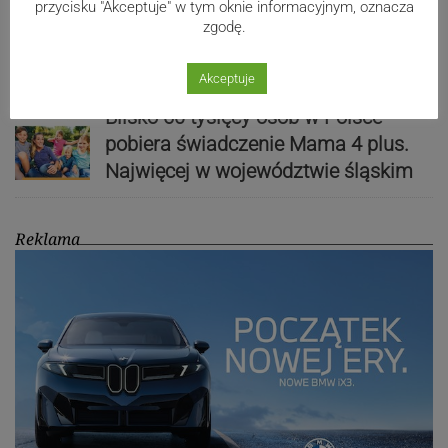
Paweł Czycharowski przestał być
przycisku "Akceptuje" w tym oknie informacyjnym, oznacza
zgodę.
radnym Cieszyna
Akceptuje
Blisko 60 tysięcy osób w Polsce
pobiera świadczenie Mama 4 plus.
Najwięcej w województwie śląskim
Reklama