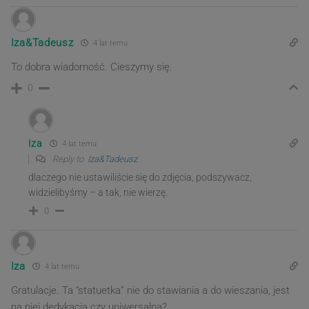
Iza&Tadeusz
4 lat temu
To dobra wiadomość. Cieszymy się.
0
Iza
4 lat temu
Reply to
Iza&Tadeusz
dlaczego nie ustawiliście się do zdjęcia, podszywacz,
widzielibyśmy – a tak, nie wierzę.
0
Iza
4 lat temu
Gratulacje. Ta “statuetka” nie do stawiania a do wieszania, jest
na niej dedykacja czy uniwersalna?