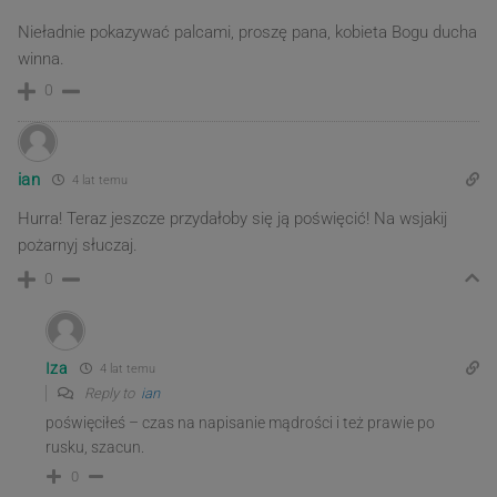
Nieładnie pokazywać palcami, proszę pana, kobieta Bogu ducha
winna.
0
ian
4 lat temu
Hurra! Teraz jeszcze przydałoby się ją poświęcić! Na wsjakij
pożarnyj słuczaj.
0
Iza
4 lat temu
Reply to
ian
poświęciłeś – czas na napisanie mądrości i też prawie po
rusku, szacun.
0