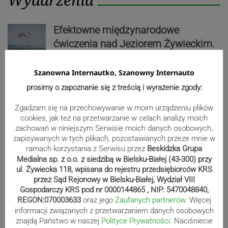
Efektowne międzynarodowe
ćwiczenia nad Jeziorem Żywieckim.
Zobacz niezwykłe zdjęcia
Szanowna Internautko, Szanowny Internauto
prosimy o zapoznanie się z treścią i wyrażenie zgody:
Koło z widokiem na miasto i Beskidy
Zgadzam się na przechowywanie w moim urządzeniu plików
już działa!
cookies, jak też na przetwarzanie w celach analizy moich
zachowań w niniejszym Serwisie moich danych osobowych,
zapisywanych w tych plikach, pozostawianych przeze mnie w
ramach korzystania z Serwisu przez
Beskidzka Grupa
Medialna sp. z o.o. z siedzibą w Bielsku-Białej (43-300) przy
Uwaga, wypoczywający nad Sołą!
ul. Żywiecka 118, wpisana do rejestru przedsiębiorców KRS
Będzie zrzut wody w rzece
przez Sąd Rejonowy w Bielsku-Białej, Wydział VIII
Gospodarczy KRS pod nr 0000144865 , NIP: 5470048840,
REGON:070003633
oraz jego
Zaufanych partnerów
. Więcej
informacji związanych z przetwarzaniem danych osobowych
znajdą Państwo w naszej
Polityce Prywatności
. Naciśniecie