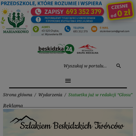
Przejdź
do
treści
Wysz
search
menu
Strona główna
/
Wydarzenia
/
Statuetka już w redakcji “Głosu”
Reklama