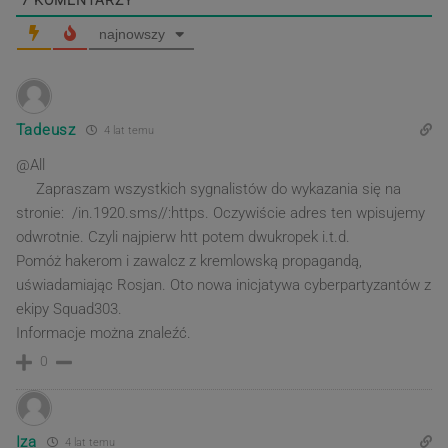
7
KOMENTARZY
najnowszy
Tadeusz
4 lat temu
@All
Zapraszam wszystkich sygnalistów do wykazania się na
stronie: /in.1920.sms//:https. Oczywiście adres ten wpisujemy
odwrotnie. Czyli najpierw htt potem dwukropek i.t.d.
Pomóż hakerom i zawalcz z kremlowską propagandą,
uświadamiając Rosjan. Oto nowa inicjatywa cyberpartyzantów z
ekipy Squad303.
Informacje można znaleźć.
0
Iza
4 lat temu