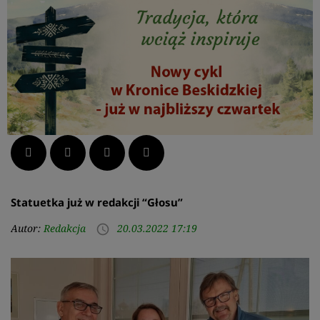
Facebook
Twitter
LinkedIn
Pinterest
Statuetka już w redakcji “Głosu”
Autor:
Redakcja
20.03.2022 17:19
access_time