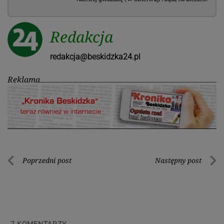
Redakcja
redakcja@beskidzka24.pl
Reklama
Nawigacja
Poprzedni post
Następny post
Poprzedni
Nastę
wpisu
post
post