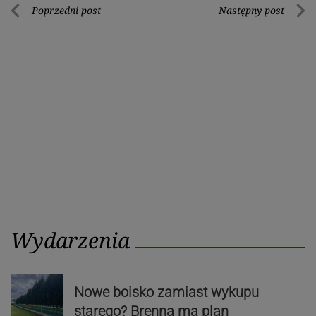
Nawigacja
Poprzedni post
Następny post
Poprzedni
Nastę
wpisu
post
post
Wydarzenia
Nowe boisko zamiast wykupu
starego? Brenna ma plan