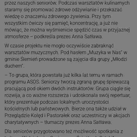
przez naszych seniorów. Podczas warsztatów kulinarnych
staramy się promować zdrowe odżywianie i przekazać
wiedzę o znaczeniu zdrowego żywienia. Przy tym
wszystkim ćwiczy się pamięć, koncentrację, a już nie
mówiąc, że można wyśmienicie spędzić czas w przyjaznej
atmosferze – podkreśla prezes Anna Satława.
W czasie projektu nie mogło oczywiście zabraknąć
warsztatów muzycznych. Pod hasłem „Muzyka w Nas” w
gminie Ślemień prowadzone są zajęcia dla grupy „Młodzi
duchem”.
– To grupa, która powstała już kilka lat temu w ramach
programu ASOS. Seniorzy tworzą zgraną grupę śpiewaczą
pracującą pod okiem dwóch instruktorów. Grupa ciągle się
rozwija, a co ważne rozszerza i udoskonala swój repertuar,
który prezentuje podczas lokalnych uroczystości
kościelnych lub państwowych. Bierze ona także udział w
Przeglądzie Kolęd i Pastorałek oraz uczestniczy w akcjach
charytatywnych – tłumaczy prezes Anna Satława.
Dla seniorów przygotowano też możliwość spotkania z