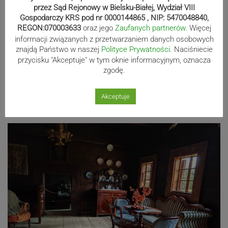
przez Sąd Rejonowy w Bielsku-Białej, Wydział VIII
Gospodarczy KRS pod nr 0000144865 , NIP: 5470048840,
REGON:070003633
oraz jego
Zaufanych partnerów
. Więcej
informacji związanych z przetwarzaniem danych osobowych
znajdą Państwo w naszej
Polityce Prywatności
. Naciśniecie
przycisku "Akceptuje" w tym oknie informacyjnym, oznacza
zgodę.
Akceptuje