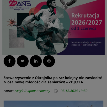
Facebook
Twitter
LinkedIn
Pinterest
Stowarzyszenie z Okrajnika po raz kolejny nie zawiodło!
Niosą nową młodość dla seniorów! – ZDJĘCIA
Autor:
Artykuł sponsorowany
05.12.2024 19:50
access_time