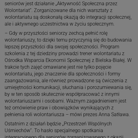
seniorów jest działanie „Aktywność Społeczna przez
Wolontariat”. Zorganizowane dla nich warsztaty z
wolontariatu są doskonałą okazją do integracji społecznej,
ale i aktywnego uczestnictwa w życiu społecznym.
– Gdy w przyszłości seniorzy zechcą pełnić rolę
wolontariuszy, to dzięki temu przyczynią się do budowania
lepszej przyszłości dla swojej społeczności. Program
szkolenia z tej dziedziny prowadzi trener wolontariatu z
Ośrodka Wsparcia Ekonomii Społecznej z Bielska-Białej. W
trakcie tych zajęć omawiane jest nie tylko pojęcie
wolontariatu, jego znaczenie dla społeczności i formy
zaangażowania, ale również prowadzone są ćwiczenia z
umiejętności komunikacji, słuchania i porozumiewania się,
by w ten sposób skutecznie współpracować z innymi
wolontariuszami i osobami. Ważnym zagadnieniem jest
też omówienie praw i obowiązków wynikających z
pełnienia roli wolontariusza – mówi prezes Anna Satława.
Ostatnim z działań będzie „Przestrzeń Wspólnych
Uśmiechów”. To hasło specjalnego spotkania
integracyjnego dla seniorów zorganizowanego z okazji