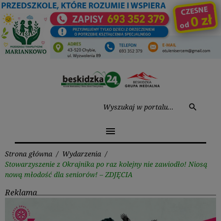
Przejdź
do
treści
Wysz
search
menu
Strona główna
/
Wydarzenia
/
Stowarzyszenie z Okrajnika po raz kolejny nie zawiodło! Niosą
nową młodość dla seniorów! – ZDJĘCIA
Reklama