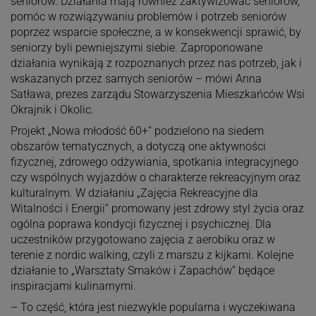
seniorów. Działania mają również zaktywizować seniorów,
pomóc w rozwiązywaniu problemów i potrzeb seniorów
poprzez wsparcie społeczne, a w konsekwencji sprawić, by
seniorzy byli pewniejszymi siebie. Zaproponowane
działania wynikają z rozpoznanych przez nas potrzeb, jak i
wskazanych przez samych seniorów – mówi Anna
Satława, prezes zarządu Stowarzyszenia Mieszkańców Wsi
Okrajnik i Okolic.
Projekt „Nowa młodość 60+” podzielono na siedem
obszarów tematycznych, a dotyczą one aktywności
fizycznej, zdrowego odżywiania, spotkania integracyjnego
czy wspólnych wyjazdów o charakterze rekreacyjnym oraz
kulturalnym. W działaniu „Zajęcia Rekreacyjne dla
Witalności i Energii” promowany jest zdrowy styl życia oraz
ogólna poprawa kondycji fizycznej i psychicznej. Dla
uczestników przygotowano zajęcia z aerobiku oraz w
terenie z nordic walking, czyli z marszu z kijkami. Kolejne
działanie to „Warsztaty Smaków i Zapachów” będące
inspiracjami kulinarnymi.
– To część, która jest niezwykle popularna i wyczekiwana