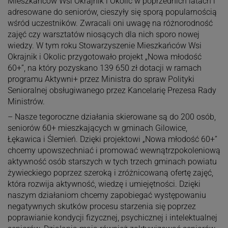
Mieszkańców Wsi Okrajnik i Okolic w poprzednich latach i
adresowane do seniorów, cieszyły się sporą popularnością
wśród uczestników. Zwracali oni uwagę na różnorodność
zajęć czy warsztatów niosących dla nich sporo nowej
wiedzy. W tym roku Stowarzyszenie Mieszkańców Wsi
Okrajnik i Okolic przygotowało projekt „Nowa młodość
60+”, na który pozyskano 139 650 zł dotacji w ramach
programu Aktywni+ przez Ministra do spraw Polityki
Senioralnej obsługiwanego przez Kancelarię Prezesa Rady
Ministrów.
– Nasze tegoroczne działania skierowane są do 200 osób,
seniorów 60+ mieszkających w gminach Gilowice,
Łękawica i Ślemień. Dzięki projektowi „Nowa młodość 60+”
chcemy upowszechniać i promować wewnątrzpokoleniową
aktywność osób starszych w tych trzech gminach powiatu
żywieckiego poprzez szeroką i zróżnicowaną ofertę zajęć,
która rozwija aktywność, wiedzę i umiejętności. Dzięki
naszym działaniom chcemy zapobiegać występowaniu
negatywnych skutków procesu starzenia się poprzez
poprawianie kondycji fizycznej, psychicznej i intelektualnej