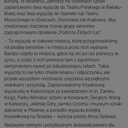
kulturą. W działaniu „Seniorzy na Ścieżkach Sztuki”
zaplanowano dwa wyjazdy do Teatru Polskiego w Bielsku-
Białej oraz dwa wyjazdy do Operetki lub Teatru
Muzycznego w Gliwicach, Chorzowie lub Krakowie. Aby
zrealizować marzenia licznej grupy seniorów
zaproponowano działanie „Podróże Złotych Lat”.
– To wyjazdy w ciekawe miejsca, które przygotowaliśmy
na prośbę seniorów i w miejsca przez nich wybrane.
Bardzo często to miejsca, gdzie są oni po raz pierwszy w
życiu, a część z nich powraca tam z ogromnym
sentymentem nawet po kilkudziesięciu latach. Takie
wyjazdy to nie tylko chwile relaksu i odpoczynku, ale
przede wszystkim możliwość cieszenia się pięknymi
widokami i przyrodą. Zaplanowaliśmy trzydniową
wycieczkę w Karkonosze ze zwiedzaniem m.in. Zamku
Książ, Parku Miniatur, sztolni w Kowarach, Świątyni Wang
w Karpaczu, Jeleniej Góry, zamku Czocha i muzeum sztuki
sakralnej w Pławnej, a ponadto wyjazdu kolejką
krzesełkową na Śnieżkę – wylicza prezes Anna Satława.
Niezwykle cennym i pożytecznym doświadczeniem dla