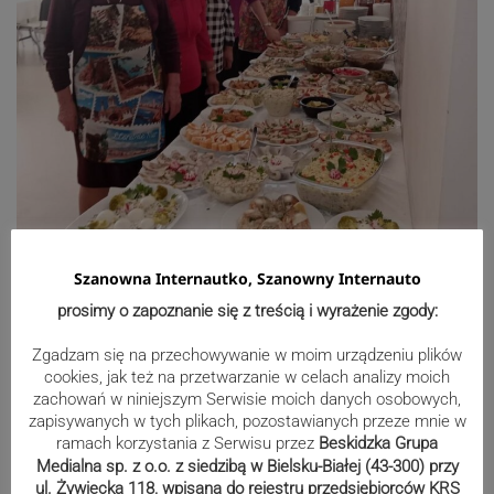
Szanowna Internautko, Szanowny Internauto
prosimy o zapoznanie się z treścią i wyrażenie zgody:
Zgadzam się na przechowywanie w moim urządzeniu plików
cookies, jak też na przetwarzanie w celach analizy moich
zachowań w niniejszym Serwisie moich danych osobowych,
zapisywanych w tych plikach, pozostawianych przeze mnie w
ramach korzystania z Serwisu przez
Beskidzka Grupa
Medialna sp. z o.o. z siedzibą w Bielsku-Białej (43-300) przy
ul. Żywiecka 118, wpisana do rejestru przedsiębiorców KRS