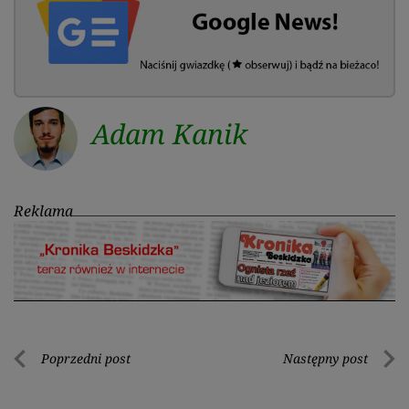
Adam Kanik
Reklama
Nawigacja
Poprzedni post
Następny post
Poprzedni
Nastę
wpisu
post
post