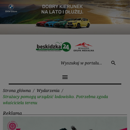
Przejdź
do
treści
Wysz
search
menu
Strona główna
/
Wydarzenia
/
Strażacy pomogą urządzić lodowisko. Potrzebna zgoda
właściciela terenu
Reklama