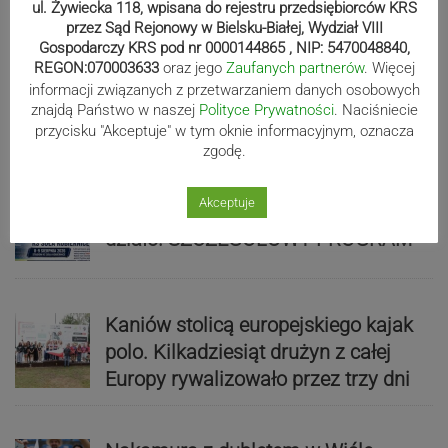
ul. Żywiecka 118, wpisana do rejestru przedsiębiorców KRS
przez Sąd Rejonowy w Bielsku-Białej, Wydział VIII
Gospodarczy KRS pod nr 0000144865 , NIP: 5470048840,
REGON:070003633
oraz jego
Zaufanych partnerów
. Więcej
Bracia Szejowie ruszają po kolejne
informacji związanych z przetwarzaniem danych osobowych
punkty. Liderzy mistrzostw
znajdą Państwo w naszej
Polityce Prywatności
. Naciśniecie
wystartują w Rajdzie Rzeszowskim
przycisku "Akceptuje" w tym oknie informacyjnym, oznacza
zgodę.
Akceptuje
80-lecie Soły Kobiernice. Będzie się
działo! SZCZEGÓŁOWY PROGRAM
Kaniów stolicą europejskiego kajak
polo. Kilkadziesiąt drużyn z całej
Europy rywalizowało przez trzy dni