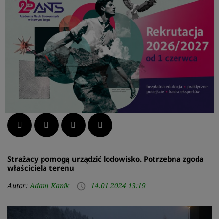
Facebook
Twitter
LinkedIn
Pinterest
Strażacy pomogą urządzić lodowisko. Potrzebna zgoda
właściciela terenu
Autor:
Adam Kanik
14.01.2024 13:19
access_time