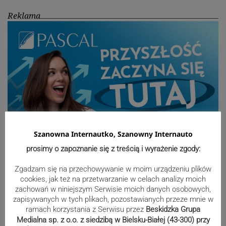
Reklama
Szanowna Internautko, Szanowny Internauto
prosimy o zapoznanie się z treścią i wyrażenie zgody:
Sport
Zgadzam się na przechowywanie w moim urządzeniu plików
cookies, jak też na przetwarzanie w celach analizy moich
zachowań w niniejszym Serwisie moich danych osobowych,
zapisywanych w tych plikach, pozostawianych przeze mnie w
Mistrzowie świata z MCK Żywiec!
ramach korzystania z Serwisu przez
Beskidzka Grupa
ZDJĘCIA
Medialna sp. z o.o. z siedzibą w Bielsku-Białej (43-300) przy