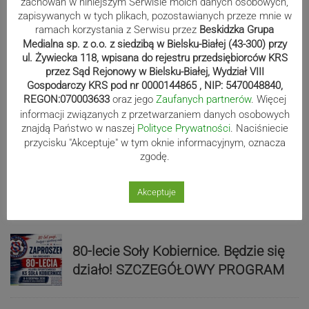
zachowań w niniejszym Serwisie moich danych osobowych,
zapisywanych w tych plikach, pozostawianych przeze mnie w
Sport
ramach korzystania z Serwisu przez
Beskidzka Grupa
Medialna sp. z o.o. z siedzibą w Bielsku-Białej (43-300) przy
ul. Żywiecka 118, wpisana do rejestru przedsiębiorców KRS
przez Sąd Rejonowy w Bielsku-Białej, Wydział VIII
Mistrzowie świata z MCK Żywiec!
Gospodarczy KRS pod nr 0000144865 , NIP: 5470048840,
ZDJĘCIA
REGON:070003633
oraz jego
Zaufanych partnerów
. Więcej
informacji związanych z przetwarzaniem danych osobowych
znajdą Państwo w naszej
Polityce Prywatności
. Naciśniecie
przycisku "Akceptuje" w tym oknie informacyjnym, oznacza
Bracia Szejowie ruszają po kolejne
zgodę.
punkty. Liderzy mistrzostw
wystartują w Rajdzie Rzeszowskim
Akceptuje
80-lecie Soły Kobiernice. Będzie się
działo! SZCZEGÓŁOWY PROGRAM