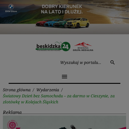
Przejdź
do
treści
Wysz
search
menu
Strona główna
/
Wydarzenia
/
Światowy Dzień bez Samochodu – za darmo w Cieszynie, za
złotówkę w Kolejach Śląskich
Reklama