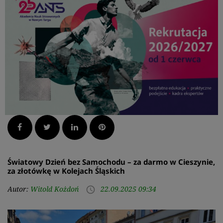
Facebook
Twitter
LinkedIn
Pinterest
Światowy Dzień bez Samochodu – za darmo w Cieszynie,
za złotówkę w Kolejach Śląskich
Autor:
Witold Kożdoń
22.09.2025 09:34
access_time