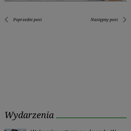
Nawigacja
Poprzedni post
Następny post
Poprzedni
Nastę
wpisu
post
post
Wydarzenia