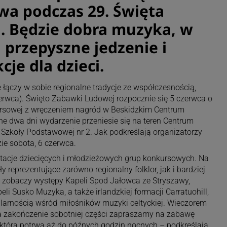
a podczas 29. Święta
. Będzie dobra muzyka, w
 przepyszne jedzenie i
cje dla dzieci.
 łączy w sobie regionalne tradycje ze współczesnością,
czerwca). Święto Zabawki Ludowej rozpocznie się 5 czerwca o
rsowej z wręczeniem nagród w Beskidzkim Centrum
e dwa dni wydarzenie przeniesie się na teren Centrum
k Szkoły Podstawowej nr 2. Jak podkreślają organizatorzy
ie sobota, 6 czerwca.
ntacje dziecięcych i młodzieżowych grup konkursowych. Na
ły reprezentujące zarówno regionalny folklor, jak i bardziej
 zobaczy występy Kapeli Spod Jałowca ze Stryszawy,
li Susko Muzyka, a także irlandzkiej formacji Carratuohill,
ularnością wśród miłośników muzyki celtyckiej. Wieczorem
na zakończenie sobotniej części zapraszamy na zabawę
która potrwa aż do późnych godzin nocnych – podkreślają