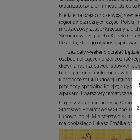
organizatorzy z Gminnego Ośrodka K
Niedzielna część (7 czerwca) równie
regionalne z różnych części Polski, 
młodzieżowy zespół Krzesany z Cich
Siemianowic Śląskich i Kapela Góral
Dikanda, którego utwory inspirowane
– Przez cały weekend działać będzie
osobach chcących bliżej poznać reg
drewnianych zabawek ludowych połąc
babiogórskich i instrumentów ludow
kiermasze sztuki ludowej i rękodzieła
przejazdy specjalną kolejką turysty
alpakami i warsztaty tematyczne – 
Organizatorami imprezy są Gminny O
Z
Starostwo Powiatowe w Suchej Beski
Ludowej objęli Ministerstwo Kultur
małopolskiego Łukasz Smółka oraz w