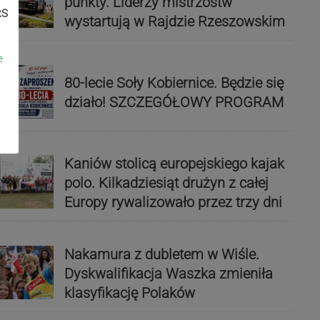
punkty. Liderzy mistrzostw
RS
wystartują w Rajdzie Rzeszowskim
e
80-lecie Soły Kobiernice. Będzie się
działo! SZCZEGÓŁOWY PROGRAM
Kaniów stolicą europejskiego kajak
polo. Kilkadziesiąt drużyn z całej
Europy rywalizowało przez trzy dni
Nakamura z dubletem w Wiśle.
Dyskwalifikacja Waszka zmieniła
klasyfikację Polaków