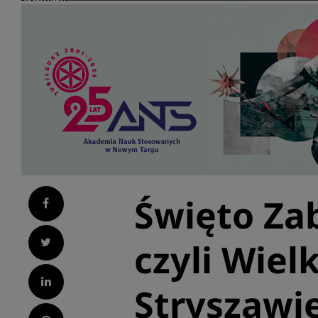
Święto Za
Facebook
Twitter
czyli Wie
LinkedIn
Stryszawie