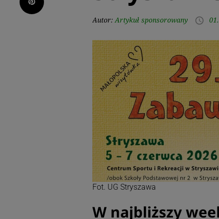
Pinterest
Autor:
Artykuł sponsorowany
01
access_time
Fot. UG Stryszawa
W najbliższy wee