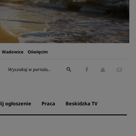
Wadowice
Oświęcim
Wyszukaj:
search
Facebook
Youtube
Kontak
lij ogłoszenie
Praca
Beskidzka TV