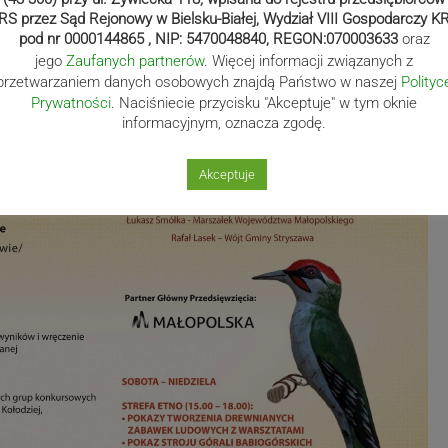
RS przez Sąd Rejonowy w Bielsku-Białej, Wydział VIII Gospodarczy K
pod nr 0000144865 , NIP: 5470048840, REGON:070003633
oraz
jego
Zaufanych partnerów
. Więcej informacji związanych z
przetwarzaniem danych osobowych znajdą Państwo w naszej
Polityc
Prywatności
. Naciśniecie przycisku "Akceptuje" w tym oknie
informacyjnym, oznacza zgodę.
Akceptuje