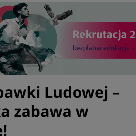
bawki Ludowej –
lka zabawa w
!