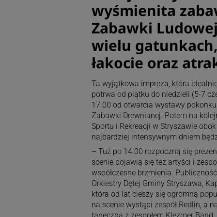
wyśmienita zabaw
Zabawki Ludowej
wielu gatunkach,
łakocie oraz atrak
Ta wyjątkowa impreza, która idealnie
potrwa od piątku do niedzieli (5-7 
17.00 od otwarcia wystawy pokonku
Zabawki Drewnianej. Potem na kolejn
Sportu i Rekreacji w Stryszawie obo
najbardziej intensywnym dniem będz
– Tuż po 14.00 rozpoczną się preze
scenie pojawią się też artyści i zespo
współczesne brzmienia. Publiczność
Orkiestry Dętej Gminy Stryszawa, Kape
która od lat cieszy się ogromną pop
na scenie wystąpi zespół Redlin, a 
taneczną z zespołem Klezmer Band, 