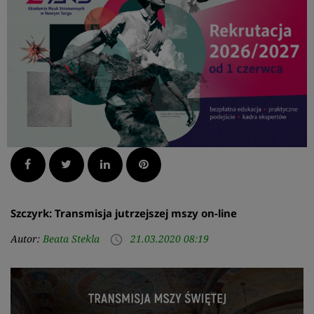
Facebook
Twitter
LinkedIn
Pinterest
Szczyrk: Transmisja jutrzejszej mszy on-line
Autor:
Beata Stekla
21.03.2020 08:19
access_time