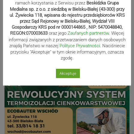
ramach korzystania z Serwisu przez
Beskidzka Grupa
Europy rywalizowało przez trzy dni
Medialna sp. z o.o. z siedzibą w Bielsku-Białej (43-300) przy
ul. Żywiecka 118, wpisana do rejestru przedsiębiorców KRS
przez Sąd Rejonowy w Bielsku-Białej, Wydział VIII
Gospodarczy KRS pod nr 0000144865 , NIP: 5470048840,
Nakamura z dubletem w Wiśle.
REGON:070003633
oraz jego
Zaufanych partnerów
. Więcej
Dyskwalifikacja Waszka zmieniła
informacji związanych z przetwarzaniem danych osobowych
klasyfikację Polaków
znajdą Państwo w naszej
Polityce Prywatności
. Naciśniecie
przycisku "Akceptuje" w tym oknie informacyjnym, oznacza
zgodę.
Reklama
Akceptuje