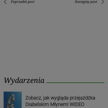
Nawigacja
Poprzedni post
Następny post
Poprzedni
Nastę
wpisu
post
post
Wydarzenia
Zobacz, jak wygląda przejażdżka
Diabelskim Młynem! WIDEO