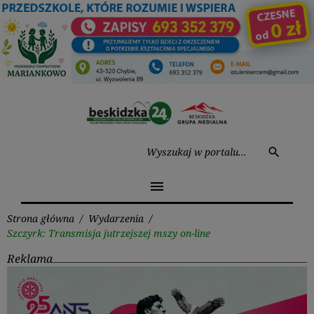
Przejdź
do
treści
Wysz
search
menu
Strona główna
/
Wydarzenia
/
Szczyrk: Transmisja jutrzejszej mszy on-line
Reklama